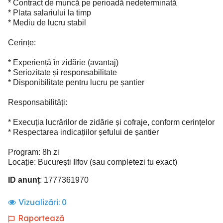
* Contract de muncă pe perioadă nedeterminată
* Plata salariului la timp
* Mediu de lucru stabil
Cerințe:
* Experiență în zidărie (avantaj)
* Seriozitate și responsabilitate
* Disponibilitate pentru lucru pe șantier
Responsabilități:
* Execuția lucrărilor de zidărie și cofraje, conform cerințelor
* Respectarea indicațiilor șefului de șantier
Program: 8h zi
Locație: București Ilfov (sau completezi tu exact)
ID anunț
: 1777361970
Vizualizări:
0
Raportează