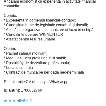
Angajam economist cu experienta in activitate financiar
contabila.
Cerințe:
* Experiență în domeniul financiar-contabil;
* Cunoștințe bune de legislație contabilă și fiscală;
* Abilități de organizare, comunicare și lucru în echipă;
* Cunoștințe operare WINMENTOR
* Atestat pentru resurse umane
Oferim:
* Pachet salarial motivant;
* Mediu de lucru profesionist și stabil;
* Posibilități de dezvoltare profesionala;
* Locatie centrala
* Contract de munca pe perioada nedeterminata
Se pot trmite CV-urile si pe Whatsaspp.
ID anunț
: 1780032769
Vizualizări:
0