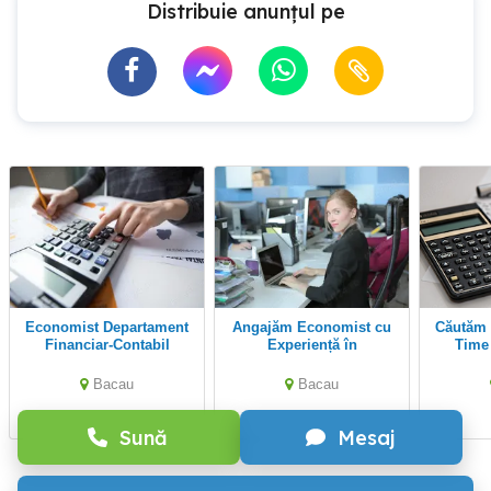
Distribuie anunțul pe
Economist Departament
Angajăm Economist cu
Căutăm Economist Full-
Financiar-Contabil
Experiență în
Time Departame
Contabilitate
Bacau
Bacau
Sună
Mesaj