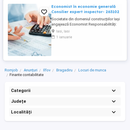
Economist în economie generală
Consilier expert inspector- 263102
Societate din domeniul construcțiilor Iași
angajează Economist Responsabilități:
Înregistrarea și verificarea documentelor
Iasi, Iasi
contabile (facturi, bonuri, chitanțe, NIR-uri,
1 ianuarie
deconturi) Operarea și reconcilierea
tranzacțiilor de casă și bancă Verificarea,
analiza și reglarea soldurilor clienți și
furnizori Gestionarea ...
Romjob
Anunțuri
Ilfov
Bragadiru
Locuri de munca
Finante contabilitate
Categorii
Județe
Localități