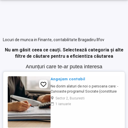
Locuri de munca in Finante, contabilitate Bragadiru Ilfov
Nu am găsit ceea ce cauți.
Selectează categoria și alte
filtre de căutare pentru a eficientiza căutarea
Anunțuri care te-ar putea interesa
Angajam contabil
Ne dorim alaturi de noi o persoana care: -
Cunoaste programul Socrate (constituie
avantaj); - Cunoaste Microsoft Office; - Are
Sector 2, Bucuresti
cunostinte de contabilitate financiara; -
1 ianuarie
Are experienta pe o pozitie similara, de
minim 3 ani; (experienta dobandita intr-o
firma de contabilitate constituie un
avantaj); - ...