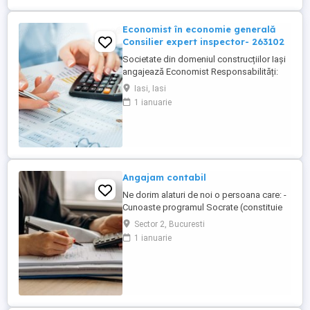
Economist în economie generală
Consilier expert inspector- 263102
Societate din domeniul construcțiilor Iași
angajează Economist Responsabilități:
Înregistrarea și verificarea documentelor
Iasi, Iasi
contabile (facturi, bonuri, chitanțe, NIR-uri,
1 ianuarie
deconturi) Operarea și reconcilierea
tranzacțiilor de casă și bancă Verificarea,
analiza și reglarea soldurilor clienți și
furnizori Gestionarea ...
Angajam contabil
Ne dorim alaturi de noi o persoana care: -
Cunoaste programul Socrate (constituie
avantaj); - Cunoaste Microsoft Office; - Are
Sector 2, Bucuresti
cunostinte de contabilitate financiara; -
1 ianuarie
Are experienta pe o pozitie similara, de
minim 3 ani; (experienta dobandita intr-o
firma de contabilitate constituie un
avantaj); - ...