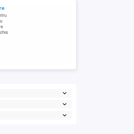
re
ntru
ru
e.
schis