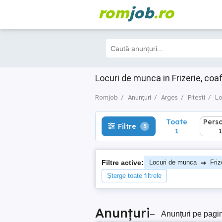
rom
job
.ro
Toate
Perso
Filtre
5
1
1
Locuri de munca in Frizerie, coa
Romjob
Anunțuri
Arges
Pitesti
Lo
Toate
Pers
Filtre
5
1
1
→
Filtre active:
Locuri de munca
Friz
Șterge toate filtrele
Anunțuri
–
Anunțuri pe pagi