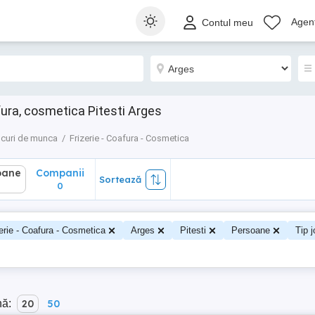
ane
Companii
Sortează
Agenț
Contul meu
0
fura, cosmetica Pitesti Arges
curi de munca
Frizerie - Coafura - Cosmetica
oane
Companii
Sortează
0
erie - Coafura - Cosmetica
Arges
Pitesti
Persoane
Tip 
nă:
20
50