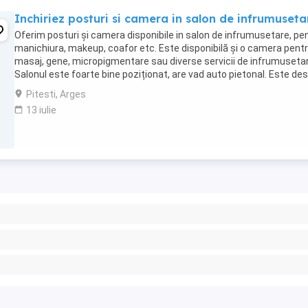
Inchiriez posturi si camera in salon de infrumuseta
Oferim posturi și camera disponibile in salon de infrumusetare, pe
manichiura, makeup, coafor etc. Este disponibilă și o camera pent
masaj, gene, micropigmentare sau diverse servicii de infrumusetar
Salonul este foarte bine poziționat, are vad auto pietonal. Este de
din anul 2019. Pentru ...
Pitesti, Arges
13 iulie