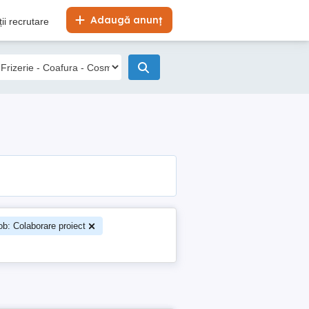
Adaugă anunț
ii recrutare
job: Colaborare proiect