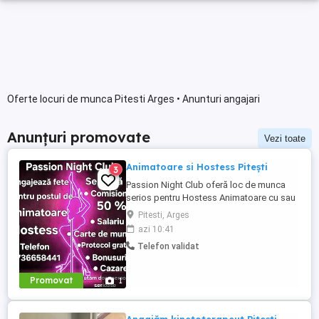
Oferte locuri de munca Pitesti Arges • Anunturi angajari
Anunțuri promovate
Vezi toate
Animatoare si Hostess Pitești
3
Passion Night Club oferă loc de munca
serios pentru Hostess Animatoare cu sau
fără experiență. Nu punem accent pe
Pitesti, Arges
aspecul fizic !! Dacă ai peste 18 ani, ești o
azi 10:41
fire deschisă, sociabilă și fără inhibiții te
Telefon validat
invităm să faci parte din echipa noastră
bazată pe respect, încredere și susținere .
Facilități: ...
Promovat
1