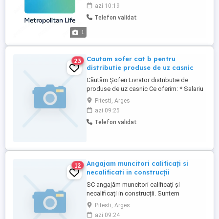
recunoscut direct prin venituri?La
azi 10:19
Metropolitan Life (parte din grupul global
Telefon validat
MetLife), protejăm viitorul financiar al
milioanelor de oameni. Ne mărim echipa și
1
căutăm profesioniști ...
Cautam sofer cat b pentru
23
distributie produse de uz casnic
Căutăm Șoferi Livrator distributie de
produse de uz casnic Ce oferim: * Salariu
net: 4.500 lei lună * Beneficii: Tichete de
Pitesti, Arges
masă * Tip contract: Perioadă
azi 09:25
nedeterminată (carte de muncă) *
Telefon validat
Program de lucru: 8 ore zi, de luni până
vineri * Weekend-uri libere
Responsabilități principale: * Transportul
...
Angajam muncitori calificați si
12
necalificati in construcții
SC angajăm muncitori calificați și
necalificați in construcții. Suntem
interesați și de echipe cu care sa
Pitesti, Arges
colaboram in diferite proiecte. Mai multe
azi 09:24