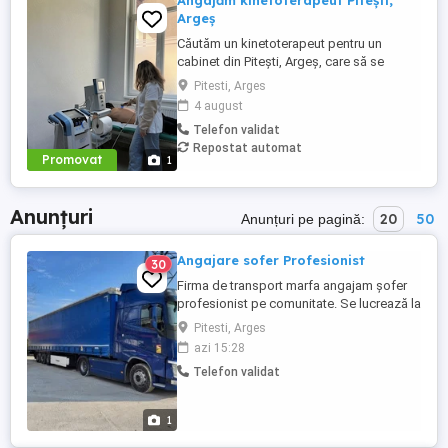
Angajăm kinetoterapeut Pitești,
Argeș
Căutăm un kinetoterapeut pentru un
cabinet din Pitești, Argeș, care să se
alăture echipei noastre și să contribuie la
Pitesti, Arges
recuperarea pacienților. Responsabilități:
4 august
Evaluarea pacienților și stabilirea
Telefon validat
programelor de recuperare personalizate;
Repostat automat
aplicarea tehnicilor de kinetoterapie și
Promovat
1
fizioterapie; monitorizarea ...
Anunțuri
20
50
Anunțuri pe pagină:
Angajare sofer Profesionist
30
Firma de transport marfa angajam șofer
profesionist pe comunitate. Se lucrează la
prelata , singur pe cabina . Se pleca și se
Pitesti, Arges
vine cu camionul in țara. Aparat unic de
azi 15:28
taxare pt toate țările. Dispecerat 24 din 24.
Telefon validat
in limba ROMANA Tari De, Benelux, Fr Fără
schimb de paleți remorci Nu se lucrează
cu Amazonul. Cerinte: - ...
1