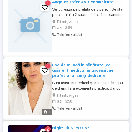
Angajez sofer 3.5 t comunitate
1
Se lucreaza pe prelata de 8 paleti . Se sta
plecat minim 2 saptamini cu 1 saptamina
acas Salariul este de 70-80 e la zi
Pitesti, Arges
+bonusuri Card tacograf obligatoeiu Nu
azi 13:59
facem Anglia
Telefon validat
Loc de muncă în sănătate ,ca
1
asistent medical in ascensiune
profesionalism și dedicare
Sunt asistent medical generalist la început
de drum, fără experiență practică, dar cu
multă dorință de a învăța, de a mă
Pitesti, Arges
dezvolta profesional și de a construi o
azi 13:50
carieră solidă în domeniul medical. Sunt o
Telefon validat
persoană serioasă, responsabilă,
1
empatică și atentă la nevoile pacienților.
Îmi doresc să fac parte ...
Night Club Passion
2