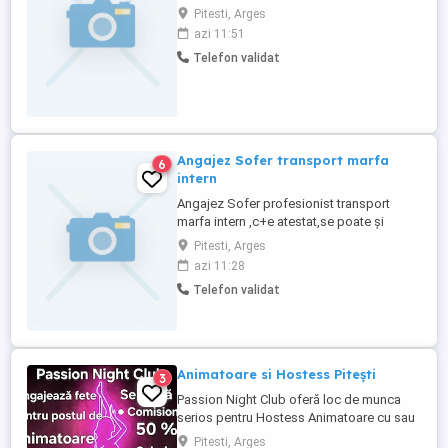
vineri,categoria B experiență minim 1 an
Pitesti, Arges
,localitatea Pitești. Pentru detalii apelati
azi 11:51
Telefon validat
Angajez Sofer transport marfa
6
intern
Angajez Sofer profesionist transport
marfa intern ,c+e atestat,se poate și
începător avem posibilitatea de a fi inițiat
Pitesti, Arges
azi 11:28
Telefon validat
Animatoare si Hostess Pitești
3
Passion Night Club oferă loc de munca
serios pentru Hostess Animatoare cu sau
fără experiență. Nu punem accent pe
Pitesti, Arges