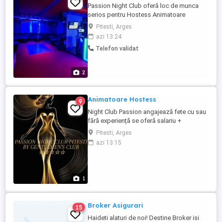
Passion Night Club oferă loc de munca
serios pentru Hostess Animatoare
Dansatoare cu sau fără experiență. Nu
Pitesti, Arges
punem accent pe aspecul fizic !! Dacă ai
azi 13:24
peste 18 ani, ești o fire deschisă, sociabilă
Telefon validat
și fără inhibiții te invităm să faci parte din
echipa noastră bazată pe respect,
încredere și susținere ...
2
Animatoare Hostess
9
Night Club Passion angajează fete cu sau
fără experiență se oferă salariu +
comision fix de 50 % , carte de munca ,
Pitesti, Arges
protocol gratuit se poate oferi si cazare .
azi 13:15
Castiuguri de peste 15 000 Ron . Nu
punem preț pe aspect importanta e
colaborarea și seriozitatea. Accesul
clientilor sub 35 ani interzis. ...
1
Broker Asigurari
15
Haideti alaturi de noi! Destine Broker isi