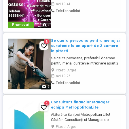
aspecul fizic !! Dacă ai peste 18 ani, ești o
azi 10:41
fire deschisă, sociabilă și fără inhibiții te
Telefon validat
invităm să faci parte din echipa noastră
bazată pe respect, încredere și susținere .
Facilități: ...
Promovat
1
Se cauta persoana pentru menaj si
8
curatenie la un apart de 2 camere
în pitesti
Se cauta persoane, preferabil doamne
pentru menaj curatenie intretinere apart 2
camere în pitesti zona spitalul militar. Nu
Pitesti, Arges
se dau bani in avans Adecvat ca job part
azi 10:26
time. 4 ore, o zi pe saptamana. 150 Ron
Telefon validat
600 ron pe luna Nu deranjati inutil daca e
5
prea mult de munca 2 camere 4 ore.
Multumim frumos ...
Consultant financiar Manager
1
echipa MetropolitanLife
Alătură-te Echipei Metropolitan Life!
Căutăm Consultanți și Manageri de
VânzăriVrei o carieră în care efortul îți este
Pitesti, Arges