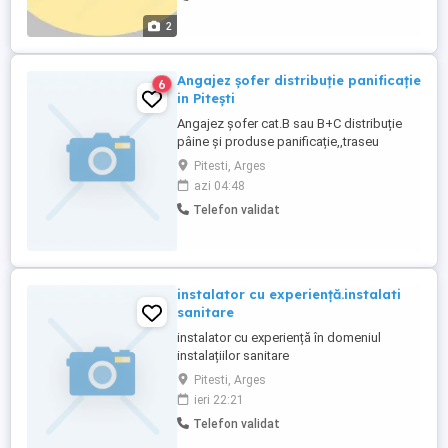
respectă timpii de conducere si odihnă,
2
plata drepturilor întotdeauna ...
Angajez șofer distribuție panificație
6
in Pitești
Angajez șofer cat.B sau B+C distribuție
pâine și produse panificație,,traseu
oraș,program 5-12,se lucrează în 2 pe
Pitesti, Arges
mașină,salariu 5000 brut+900 card
azi 04:48
bonuri,de luni până vineri +2 sâmbete pe
Telefon validat
luna. Nu se da mașină acasă. De
preferință cu domiciliu in Pitești.
instalator cu experiență.instalati
sanitare
instalator cu experiență în domeniul
instalațiilor sanitare
reparatii,montare,demontare și instalații
Pitesti, Arges
sanitare noi.
ieri 22:21
Telefon validat