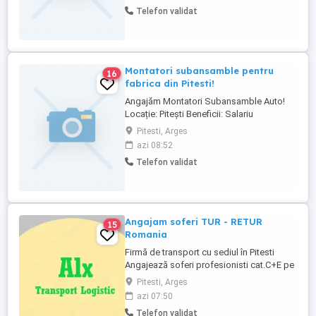
detalii la telefon.
Telefon validat
Montatori subansamble pentru
16
fabrica din Pitesti!
Angajăm Montatori Subansamble Auto!
Locație: Pitești Beneficii: Salariu
negociabil (în funcție de secție) 2500 lei
Pitesti, Arges
Net 40 lei zi tichet de masă Bonus de
azi 08:52
prezență Bonus de productivitate: 6-8%
Telefon validat
din salariul brut Prime de sărbători,
vacanță și alte evenimente Al 13-lea salariu
(plătit în 2 tranșe) Contract ...
Angajam soferi TUR - RETUR
15
Romania
Firmă de transport cu sediul în Pitesti
Angajează soferi profesionisti cat.C+E pe
termen lung. Transport Tur-Retur Italia,
Pitesti, Arges
Slovenia, Slovacia, Polonia, Franta,
azi 07:50
Spania... Oferim salariu atractiv, carte de
Telefon validat
muncă, camioane performante. Se