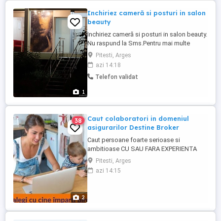
Inchiriez cameră si posturi in salon
beauty
Inchiriez cameră si posturi in salon beauty.
Nu raspund la Sms.Pentru mai multe
detalii,sunati la tel
Pitesti, Arges
azi 14:18
Telefon validat
1
Caut colaboratori in domeniul
38
asigurarilor Destine Broker
Caut persoane foarte serioase si
ambitioase CU SAU FARA EXPERIENTA
pentru a lucra in domeniul asigurarilor in
Pitesti, Arges
cadrul companiei DESTINE BROKER de
azi 14:15
Asigurare si Reasigurare. Puteti afla mai
multe despre aceasta societate direct de
pe site: Este o companie in topul
2
brokerilor de asigurare din Romania ...