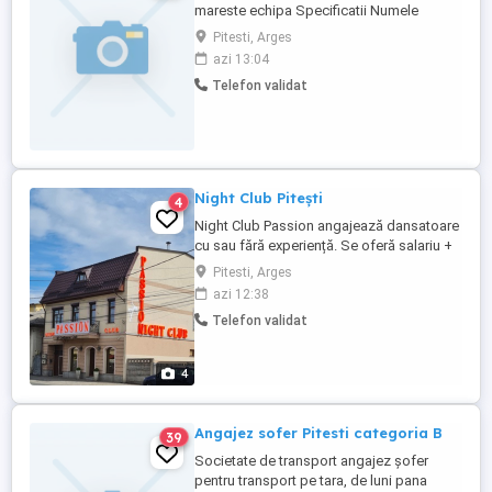
mareste echipa Specificatii Numele
companiei DESTINE BROKER Tip job part
Pitesti, Arges
time Descriere Caut persoane foarte
azi 13:04
serioase si ambitioase cu sau fara
Telefon validat
experienta pentru a colabora in domeniul
asigurarilor in cadrul companiei DESTINE
BROKER de Asigurare si Reasigurare. Este
...
Night Club Pitești
4
Night Club Passion angajează dansatoare
cu sau fără experiență. Se oferă salariu +
comision fix de 50 % și bonusuri la
Pitesti, Arges
sfârșitul fiecărei luni se poate oferi si
azi 12:38
cazare. Câștiguri garantate de peste 15
Telefon validat
000 Ron Pentru mai multe detalii sunați la
nr de telefon
4
Angajez sofer Pitesti categoria B
39
Societate de transport angajez șofer
pentru transport pe tara, de luni pana