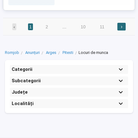
›
‹
1
2
…
10
11
Romjob
Anunțuri
Arges
Pitesti
Locuri de munca
Categorii
Subcategorii
Județe
Localități