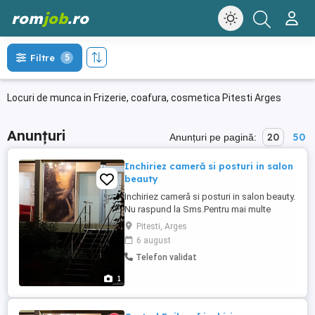
rom
job
.ro
Filtre
5
Locuri de munca in Frizerie, coafura, cosmetica Pitesti Arges
Anunțuri
20
50
Anunțuri pe pagină:
Inchiriez cameră si posturi in salon
beauty
Inchiriez cameră si posturi in salon beauty.
Nu raspund la Sms.Pentru mai multe
detalii,sunati la tel
Pitesti, Arges
6 august
Telefon validat
1