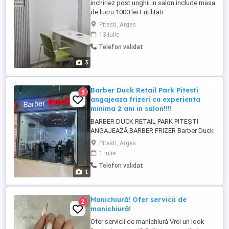
inchiriez post unghii in salon include masa
de lucru 1000 lei+ utilitati
Pitesti, Arges
13 iulie
Telefon validat
3
Barber Duck Retail Park Pitesti
5
angajeaza frizeri cu experienta
minima 2 ani in salon!!!!
BARBER DUCK RETAIL PARK PITEȘTI
ANGAJEAZĂ BARBER FRIZER Barber Duck
își mărește echipa și caută un barber
Pitesti, Arges
talentat, cu experiență și pasiune pentru
1 iulie
acest domeniu. Cerințe: * Experiență
Telefon validat
minimă de 2 ani într-un salon * Cunoștințe
1
în tunsori moderne și clasice * Seriozitate
și atenție la detalii * ...
Manichiură! Ofer servicii de
2
manichiură!
Ofer servicii de manichiură Vrei un look