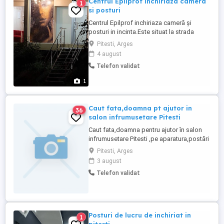
Centrul Epilprof inchiriaza camera
1
si posturi
Centrul Epilprof inchiriaza cameră și
posturi in incinta.Este situat la strada
principala,vad auto-pietonal.Este deschis
Pitesti, Arges
din 2018.Pentru mai multe detalii,tel
4 august
Telefon validat
1
Caut fata,doamna pt ajutor in
36
salon infrumusetare Pitesti
Caut fata,doamna pentru ajutor în salon
infrumusetare Pitesti ,pe aparatura,postări
online,sarcinile salonului.Fara
Pitesti, Arges
experienta.Luni-Sambata 6.30 Zi.Sa
3 august
locuiască în Pitești sau in apropiere.Pentru
Telefon validat
detalii sunați,tel .NU RASPUND LA SMS!
Posturi de lucru de inchiriat in
1