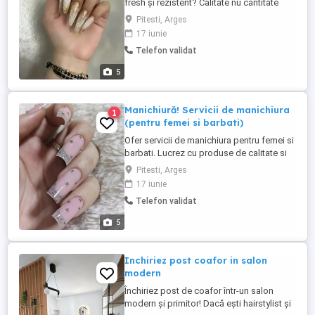
fresh și rezistent? Calitate nu cantitate
Instrumente sterilizate Produse de calitate
Pitesti, Arges
Mediu prietenos și curat Rezistență (4-6
17 iunie
săptămâni) Locația? Pitești (lângă vivo
Telefon validat
mall) Programează-te cu încredere!
5
Manichiură! Servicii de manichiura
1
(pentru femei si barbati)
Ofer servicii de manichiura pentru femei si
barbati. Lucrez cu produse de calitate si
acord atenție fiecărui detaliu pentru un
Pitesti, Arges
rezultat impecabil. Unde? In Pitesti(lângă
17 iunie
vivo mall) Programările de fac la telefon, in
Telefon validat
privat, dar si pe WhatsApp
5
Inchiriez post coafor in salon
modern
Închiriez post de coafor într-un salon
modern și primitor! Dacă ești hairstylist și