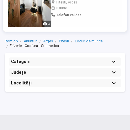
îți dorești să lucrezi într-un mediu elegant,
Pitesti, Arges
cu atmosferă plăcută și condiții
8 iunie
avantajoase, avem locul potrivit pentru
Telefon validat
tine! Spațiu amenajat și pregătit pentru
activitate Ambianță profesională și
3
confortabilă Acces ...
Romjob
Anunțuri
Arges
Pitesti
Locuri de munca
Frizerie - Coafura - Cosmetica
Categorii
Județe
Localități