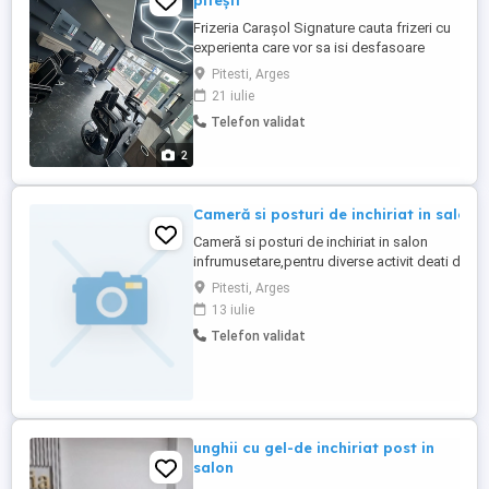
pitești
Frizeria Carașol Signature cauta frizeri cu
experienta care vor sa isi desfasoare
activitatea intr un salon complet utilat si
Pitesti, Arges
modern! Zona cu trafic intens pietonal, iti
21 iulie
poti extinde cu usurinta portofoliul de
Telefon validat
clienti Tipul contractului: inchiriere scaun
Mai multe detalii la telefon
2
Cameră si posturi de inchiriat in salon
Cameră si posturi de inchiriat in salon
infrumusetare,pentru diverse activit deati de
infrumusetare(masaj,gene,micropigmentare,et
Pitesti, Arges
deschis din 2018,are vad auto si pietonal.Sunat
13 iulie
pentru detalii,tel
Telefon validat
unghii cu gel-de inchiriat post in
salon