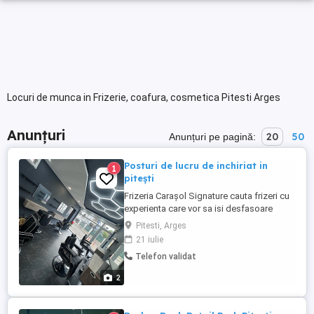
Locuri de munca in Frizerie, coafura, cosmetica Pitesti Arges
Anunțuri
20
50
Anunțuri pe pagină:
Posturi de lucru de inchiriat in
1
pitești
Frizeria Carașol Signature cauta frizeri cu
experienta care vor sa isi desfasoare
activitatea intr un salon complet utilat si
Pitesti, Arges
modern! Zona cu trafic intens pietonal, iti
21 iulie
poti extinde cu usurinta portofoliul de
Telefon validat
clienti Tipul contractului: inchiriere scaun
Mai multe detalii la telefon
2