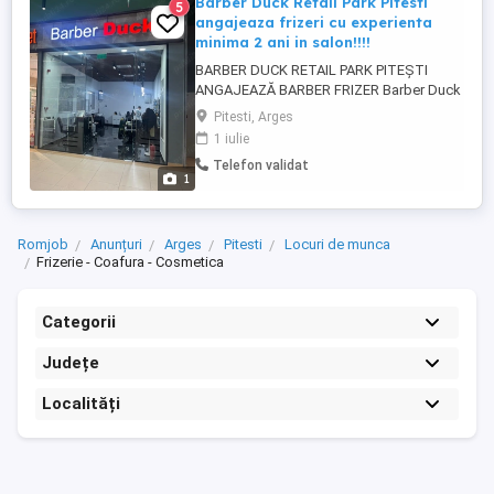
Barber Duck Retail Park Pitesti
5
angajeaza frizeri cu experienta
minima 2 ani in salon!!!!
BARBER DUCK RETAIL PARK PITEȘTI
ANGAJEAZĂ BARBER FRIZER Barber Duck
își mărește echipa și caută un barber
Pitesti, Arges
talentat, cu experiență și pasiune pentru
1 iulie
acest domeniu. Cerințe: * Experiență
Telefon validat
minimă de 2 ani într-un salon * Cunoștințe
1
în tunsori moderne și clasice * Seriozitate
și atenție la detalii * ...
Romjob
Anunțuri
Arges
Pitesti
Locuri de munca
Frizerie - Coafura - Cosmetica
Categorii
Județe
Localități