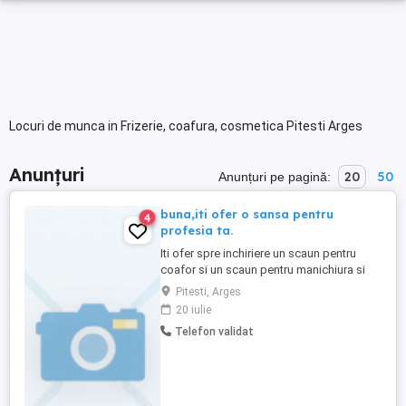
Locuri de munca in Frizerie, coafura, cosmetica Pitesti Arges
Anunțuri
20
50
Anunțuri pe pagină:
buna,iti ofer o sansa pentru
4
profesia ta.
Iti ofer spre inchiriere un scaun pentru
coafor si un scaun pentru manichiura si
pedichiura,spatiul fiind situat in strada
Pitesti, Arges
Exercitiu,Pitesti,o zona intens circulata si
20 iulie
cu mari posibilitati pentru a ti forma un
Telefon validat
portofoliu de cliente.Suna si vei afla mai
multe amanunte care te intereseaza si
locatia respectiva,sau ...