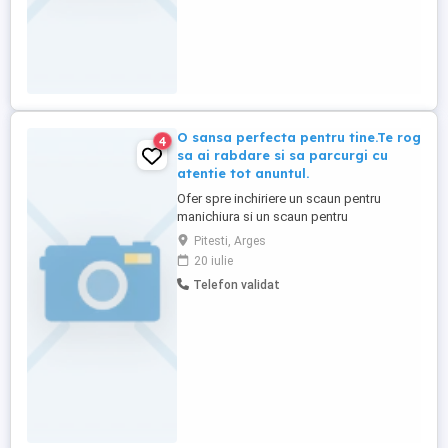
O sansa perfecta pentru tine.Te rog
4
sa ai rabdare si sa parcurgi cu
atentie tot anuntul.
Ofer spre inchiriere un scaun pentru
manichiura si un scaun pentru
coafor,situate in zona 0 a mun Pitesti,cu
Pitesti, Arges
mult trafic de potentiale cliente.
20 iulie
Telefon validat