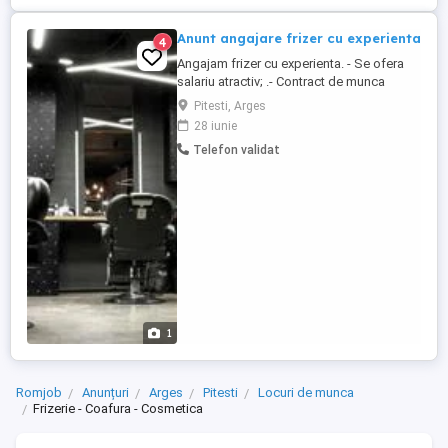
Anunt angajare frizer cu experienta
4
Angajam frizer cu experienta. - Se ofera
salariu atractiv; .- Contract de munca
asigurat de firma; - Salon dotat cu
Pitesti, Arges
echipament performant; - Mediu de lucru
28 iunie
placut, echipa prietenoasa; Cerinte:
Telefon validat
Experienta in domeniu; Calificarea in
domeniu este obligatorie, diploma de
frizer.
1
Romjob
Anunțuri
Arges
Pitesti
Locuri de munca
Frizerie - Coafura - Cosmetica