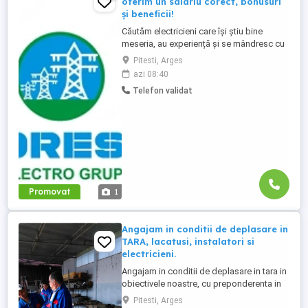
oferim un salariu corect, bonusuri
și beneficii!
Căutăm electricieni care își știu bine
meseria, au experiență și se mândresc cu
calitatea muncii lor. Oferim în schimb: Un
Pitesti, Arges
salariu care iti va recompensa munca
azi 08:40
corect și pe care îl vei primi mereu la timp
Telefon validat
pentru că așa e normal Contract de muncă
pe perioadă nedeterminată. Iți respectăm
munca și ...
Promovat
1
Angajam in conditii de deplasare in
TARA, lacatusi, instalatori si
electricieni.
Angajam in conditii de deplasare in tara in
obiectivele noastre, cu preponderenta in
Bucuresti. - Se asigura cazare, diurna si
Pitesti, Arges