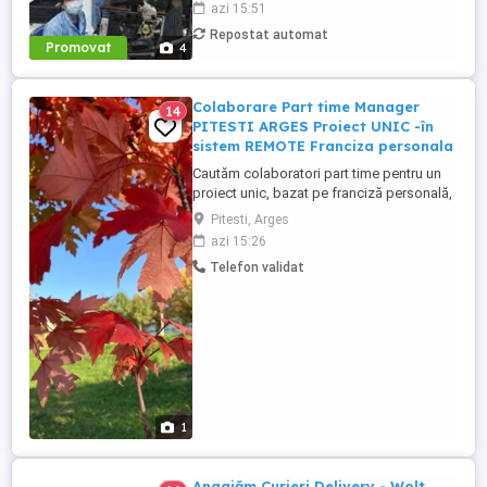
azi 15:51
CAZARE GRATUITA la o fabrica din Brasov
Repostat automat
- pachet financiar atractiv. Locul de munca
Promovat
4
este la o companie multinationala unde se
asambleaza componente ...
Colaborare Part time Manager
14
PITESTI ARGES Proiect UNIC -în
sistem REMOTE Franciza personala
Cautăm colaboratori part time pentru un
proiect unic, bazat pe franciză personală,
cu posibilitatea de a lucra de acasă Se
Pitesti, Arges
lucrează DOAR in TIMPUL LIBER, pe langa
azi 15:26
serviciu. Cautam persoane
Telefon validat
ambitioase,inteligente,deschise la nou si
dornice sa cistige bani si mai ales de a
forma echipe si a conduce organizatii. -
Formeaza ...
1
Angajăm Curieri Delivery - Wolt,