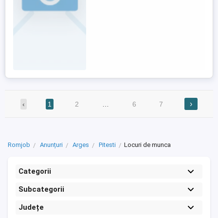
›
‹
1
2
…
6
7
Romjob
Anunțuri
Arges
Pitesti
Locuri de munca
Categorii
Subcategorii
Județe