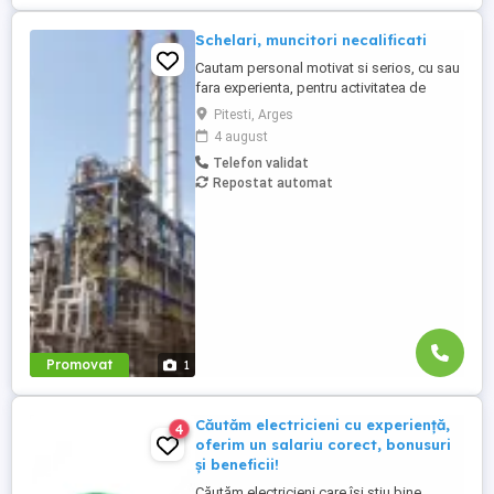
Schelari, muncitori necalificati
Cautam personal motivat si serios, cu sau
fara experienta, pentru activitatea de
montaj schela industriala si izolatori in
Pitesti, Arges
rafinarii. Punct de lucru Belgia. Program de
4 august
lucru 8 h luni-vineri. Salariu motivant in
Telefon validat
functie de calificare. Cazarea si
Repostat automat
transportul sunt asigurate. Persoanele
interesate ma pot ...
Promovat
1
Căutăm electricieni cu experiență,
4
oferim un salariu corect, bonusuri
și beneficii!
Căutăm electricieni care își știu bine