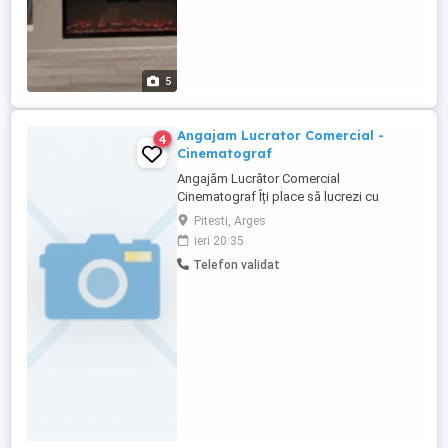
5
Angajam Lucrator Comercial -
4
Cinematograf
Angajăm Lucrător Comercial
Cinematograf Îți place să lucrezi cu
oamenii și îți dorești un loc de muncă într-
Pitesti, Arges
un mediu dinamic și prietenos? Alătură-te
ieri 20:35
echipei noastre! Post disponibil: Lucrător
Telefon validat
Comercial Cinematograf Responsabilități:
- Întâmpinarea și asistarea clienților; -
Vânzarea biletelor ...