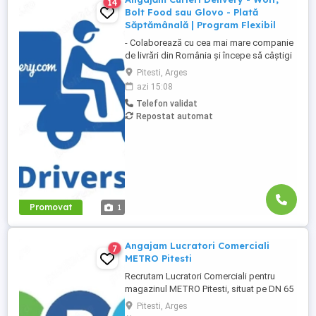
14
Bolt Food sau Glovo - Plată
Săptămânală | Program Flexibil
- Colaborează cu cea mai mare companie
de livrări din România și începe să câștigi
rapid! - Cerințe: Minim 18 ani Mijloc de
Pitesti, Arges
transport propriu (mașină, scuter,
azi 15:08
motocicletă sau bicicletă) Telefon mobil
Telefon validat
cu acces la internet - Ce oferim: Plată
Repostat automat
săptămânală, fără întârzieri Bonusuri
atractive ...
Promovat
1
Angajam Lucratori Comerciali
7
METRO Pitesti
Recrutam Lucratori Comerciali pentru
magazinul METRO Pitesti, situat pe DN 65
B, Km 107, comuna Bradu, judetul Arges.
Pitesti, Arges
Ce vei face: Alimentarea rafturilor cu