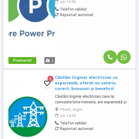
azi 15:06
marfa; Aranjarea produselor conform
Telefon validat
principiului FIFO; Etichetarea produselor;
Repostat automat
Verificarea termenelor de valabilitate;
Consilierea clientilor; Mentinerea ...
Promovat
1
Căutăm Inginer electrician cu
2
experiență, oferim un salariu
corect, bonusuri și beneficii!
Căutăm Inginer electrician care își
cunoaste bine meseria, are experiență și
se mândreste cu calitatea muncii sale.
Pitesti, Arges
Oferim în schimb: Un salariu care iti va
azi 14:59
recompensa munca corect și pe care îl vei
Telefon validat
primi mereu la timp pentru că așa e normal
Repostat automat
Contract de muncă pe perioadă
nedeterminată. Iți respectăm ...