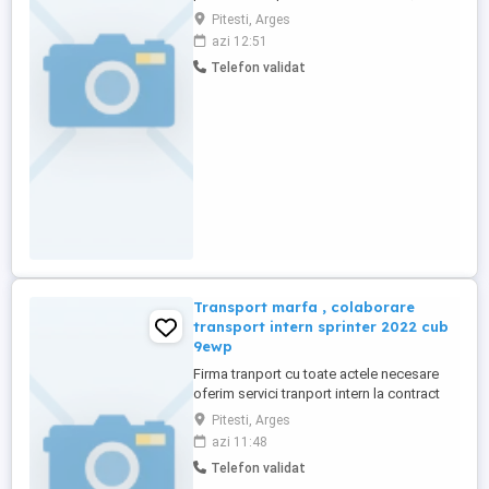
abilitate de comunicare deschisa,
Pitesti, Arges
cunostinte PC Program de luni pana vineri.
azi 12:51
Salariu: confidential
Telefon validat
Transport marfa , colaborare
transport intern sprinter 2022 cub
9ewp
Firma tranport cu toate actele necesare
oferim servici tranport intern la contract
sau ocazional. Duba 9 ewp cub.
Pitesti, Arges
azi 11:48
Telefon validat