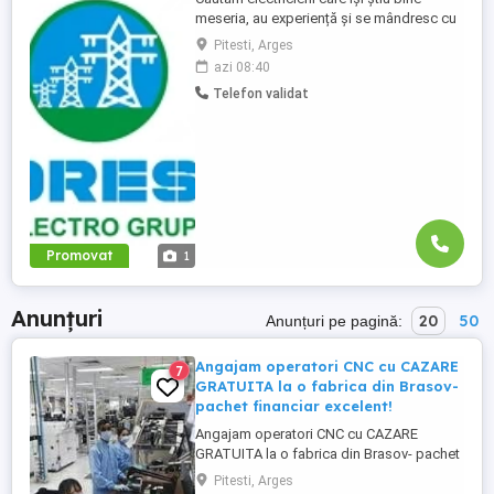
meseria, au experiență și se mândresc cu
calitatea muncii lor. Oferim în schimb: Un
Pitesti, Arges
salariu care iti va recompensa munca
azi 08:40
corect și pe care îl vei primi mereu la timp
Telefon validat
pentru că așa e normal Contract de muncă
pe perioadă nedeterminată. Iți respectăm
munca și ...
Promovat
1
Anunțuri
20
50
Anunțuri pe pagină:
Angajam operatori CNC cu CAZARE
7
GRATUITA la o fabrica din Brasov-
pachet financiar excelent!
Angajam operatori CNC cu CAZARE
GRATUITA la o fabrica din Brasov- pachet
financiar excelent! Angajam operatori CNC
Pitesti, Arges
care au cunostinte de desen tehnic cu