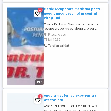
Medic recuperare medicala pentru
6
noua clinica deschisă in centrul
Piteștiului
Clinica Dr. Tiron Pitești caută medic de
recuperare pentru colaborare, program
flexibil.
Pitesti, Arges
ieri 19:35
Telefon validat
1
Angajam soferi cu experienta si
1
atestat adr
ANGAJAM SOFERI CU EXPERIENTA SI
ATESTAT ADR PENTRU TRANSPORT