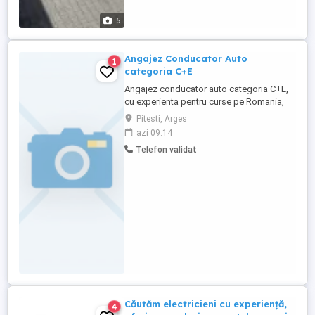
5
Angajez Conducator Auto
1
categoria C+E
Angajez conducator auto categoria C+E,
cu experienta pentru curse pe Romania,
de preferabil din judetele Dambovita,
Pitesti, Arges
Prahova,Bucuresti,Arges,camion tandem.
azi 09:14
Mai multe detalii la telefon.
Telefon validat
Căutăm electricieni cu experiență,
4