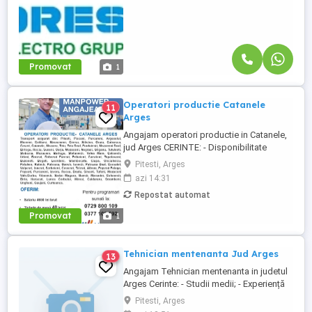
Promovat
1
Operatori productie Catanele
11
Arges
Angajam operatori productie in Catanele,
jud Arges CERINTE: - Disponibilitate
pentru 3 schimburi - Experienta in
Pitesti, Arges
productie reprezinta avantaj BENEFICII: -
azi 14:31
Salariu de incadrare 4650 lei brut - Tichete
Repostat automat
de masa de 40 lei zi lucrata - Prime de
Paste, Vacanta si Craciun - Spor de
Promovat
1
noapte de 25% - Ore suplimentare ...
Tehnician mentenanta Jud Arges
13
Angajam Tehnician mentenanta in judetul
Arges Cerinte: - Studii medii; - Experiență
anterioară în activități de mentenanță
Pitesti, Arges
preventivă și corectivă constituie avantaj; -