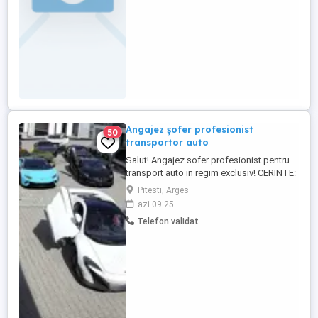
Angajez șofer profesionist
50
transportor auto
Salut! Angajez sofer profesionist pentru
transport auto in regim exclusiv! CERINTE:
- permis conducere B+E sau C+E, atestat,
Pitesti, Arges
card Taho, cazier judiciar + cazier auto -
azi 09:25
persoana dinamica, rezistenta la stres,
Telefon validat
care poate invata repede si se poate
integra in colectiv ! -se incarca descarca
majoritate ...