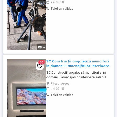
decontarea tuturor cheltuielilor, inclusiv
azi 08:18
transport. - Cazare de foarte buna calitate,
Telefon validat
Pensiuni, Motel, Apartamente de foarte
buna calitate cu dotari complete, aer
conditionat, ...
4
SC Construcții angajează muncitori
53
in domeniul amenajărilor interioare
SC.Constructii angajează muncitori si în
domeniul amenajărilor interioare.salariul
este in funcție de aptitudinile fiecaruia.Se
Pitesti, Arges
cere seriozitate.nu se fac deplasari!
azi 07:15
Telefon validat