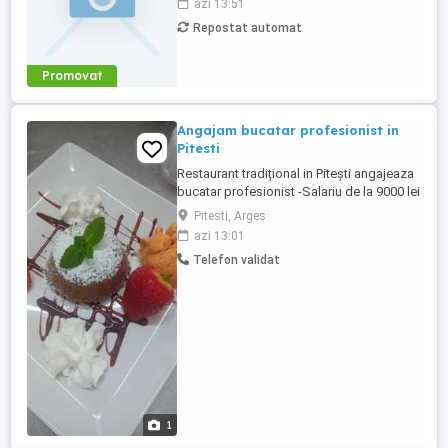
azi 13:51
Cunoștințe de bază în:mecanică,electrică
Repostat automat
electrotehnică, pneumatica și sau
hidraulica (avantaj); - Capacitatea de a
identifica ...
Promovat
Angajam bucatar profesionist in
Pitesti
Restaurant tradițional in Pitești angajeaza
bucatar profesionist -Salariu de la 9000 lei
(funcție de program) - bonusuri de
Pitesti, Arges
performanta - plata la sfârșitul
azi 13:01
programului -program flexibil de la ora 14
Telefon validat
la ora 22
1