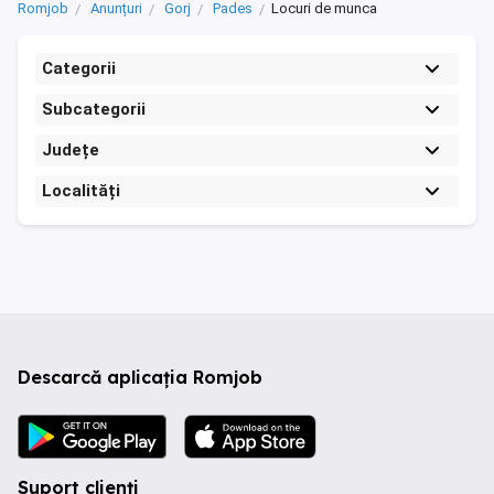
Romjob
Anunțuri
Gorj
Pades
Locuri de munca
Categorii
Subcategorii
Județe
Localități
Descarcă aplicația Romjob
Suport clienți