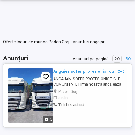
Oferte locuri de munca Pades Gorj • Anunturi angajari
Anunțuri
20
50
Anunțuri pe pagină:
Angajez sofer profesionist cat C+E
ANGAJĂM ȘOFER PROFESIONIST C+E
COMUNITATE Firma noastră angajează
șofer profesionist categoria C+E pentru
Pades, Gorj
transport internațional pe comunitate, cu
5 iulie
semiremorcă prelată. Țări tranzitate: Italia,
Telefon validat
Austria, Germania și Scandinavia Se
respectă timpii de conducere și de repaus
conform legislației în ...
1