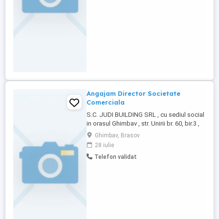
Angajam Director Societate
Comerciala
S.C. JUDI BUILDING SRL , cu sediul social
in orasul Ghimbav , str. Unirii br. 60, bir.3 ,
jud. Brasov , CUI 49796053 , J8 1850 2024
Ghimbav, Brasov
angajeaza : DIRECTOR SOCIETATE
28 iulie
COMERCIALA, cod COR 112004 Se ofera
Telefon validat
un salariu brut lunar de 4352 RON Sunati la
telefon sau trimiteti CV-urile
dumneavoastra