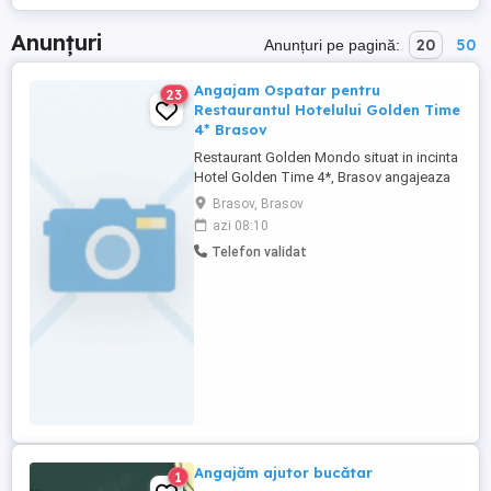
Anunțuri
20
50
Anunțuri pe pagină:
Angajam Ospatar pentru
23
Restaurantul Hotelului Golden Time
4* Brasov
Restaurant Golden Mondo situat in incinta
Hotel Golden Time 4*, Brasov angajeaza
ospatari. Solicitam seriozitate , stabilitate,
Brasov, Brasov
corectitudine . Relații la telefon sau la
azi 08:10
adresa de email.
Telefon validat
Angajăm ajutor bucătar
1