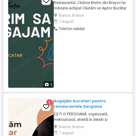
Restaurantul J'Adore Bistro din Brașov își
mărește echipa! Căutăm un Ajutor Bucătar
entuziast și dedicat care să ne ajute în
Brasov, Brasov
bucătărie. Cerințe: Experiență anterioară
7 august
pe un post similar constituie un avantaj,
Telefon validat
dar nu este obligatorie; Abilitatea de a
lucra într-un mediu dinamic; Atitudine
pozitivă ...
1
Angajăm bucatari pentru
3
restaurantele Sergiana
EȘTI O PERSOANĂ: organizată,
meticuloasă, atentă la detalii și
responsabilă si ai lucrat pe sectia ciorbe,
Brasov, Brasov
paneuri garnituri si gratar CEEA CE
7 august
TREBUIE SĂ FACI : verificarea stocurilor de