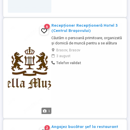
Recepționer Recepționeră Hotel 3
6
(Centrul Brașovului)
Căutăm o persoană primitoare, organizată
și dornică de muncă pentru a se alătura
echipei noastre la un hotel situat chiar în
Brasov, Brasov
inima Brașovului! Dacă îți place să lucrezi
3 august
cu oamenii, ești atent(ă) la detalii și vrei să
Telefon validat
oferi o experiență plăcută oaspeților
noștri, te așteptăm în echipa noastră. Ce
ne ...
1
Angajez bucătar șef la restaurant
2