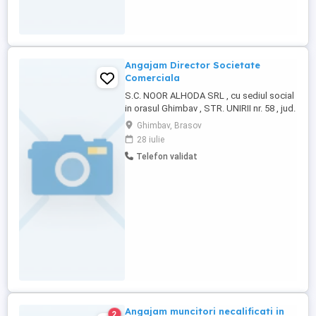
Angajam Director Societate
Comerciala
S.C. NOOR ALHODA SRL , cu sediul social
in orasul Ghimbav , STR. UNIRII nr. 58 , jud.
Brasov CUI 49279839 , J08-3615-2023 ,
Ghimbav, Brasov
angajeaza DIRECTOR SOCIETATE
28 iulie
COMERCIALA - cod C.O.R. 112004 Se ofera
Telefon validat
un salariu brut lunar de 4325 RON .
Trimiteti CV-uri si sau sunati la telefon
Angajam muncitori necalificati in
2