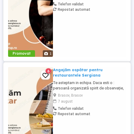
Telefon validat
materii prime, semipreparate și produse
Repostat automat
finite, la începutul fiecărei ture de lucru
eliminarea alimentelor ...
Promovat
1
Angajăm ospătar pentru
6
restaurantele Sergiana
Te asteptam in echipa. Daca esti o :
persoană organizată spirit de observație,
atenție distributivă viteză de lucru
Brasov, Brasov
aptitudini de comunicare asumarea
7 august
responsabilităților și rezistență la stres
Telefon validat
toleranță, competențe în gestionarea
Repostat automat
posibilelor conflicte Ce trebuie sa faci?
servirea clienților ...