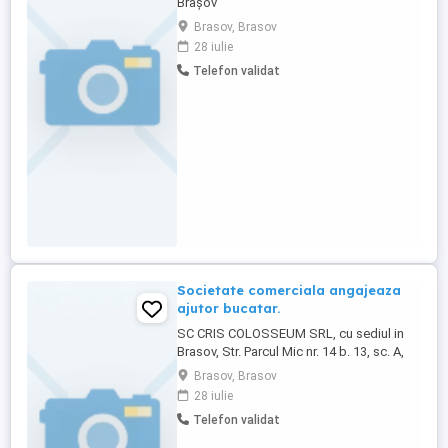
Brașov
Brasov, Brasov
28 iulie
Telefon validat
Societate comerciala angajeaza
ajutor bucatar.
SC CRIS COLOSSEUM SRL, cu sediul in
Brasov, Str. Parcul Mic nr. 14 b. 13, sc. A,
ap. 19, jud, Brasov, avand numarul de
Brasov, Brasov
inmatriculare la ORC J2 , CUI 50478835
28 iulie
angajeaza ajutor bucatar COR 941101.
Telefon validat