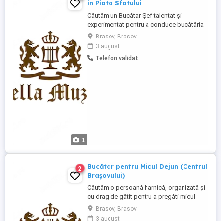
in Piata Sfatului
Căutăm un Bucătar Șef talentat și
experimentat pentru a conduce bucătăria
restaurantului nostru situat în Piața
Brasov, Brasov
Sfatului. Candidatul ideal va fi responsabil
3 august
de supervizarea întregii activități culinare,
Telefon validat
asigurând calitatea preparatelor și
satisfacția clienților. Cerințe: * Experiență
vastă în bucătărie, ...
1
Bucătar pentru Micul Dejun (Centrul
2
Brașovului)
Căutăm o persoană harnică, organizată și
cu drag de gătit pentru a pregăti micul
dejun oaspeților noștri! Dacă îți place să
Brasov, Brasov
începi ziua devreme, să oferi preparate
3 august