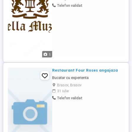
proaspete și gustose și să lucrezi într-un
Telefon validat
mediu primitor din centrul istoric al
Brașovului, te așteptăm în echipă. Ce ne
dorim de la tine: Experiență: ...
1
Restaurant Four Roses angajaza
Bucatar cu experienta
Brasov, Brasov
31 iulie
Telefon validat