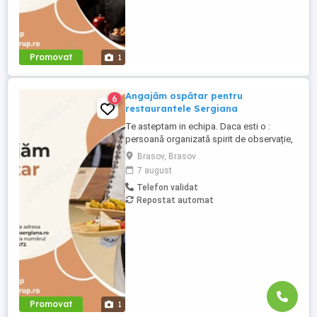
Promovat
1
Angajăm ospătar pentru
6
restaurantele Sergiana
Te asteptam in echipa. Daca esti o :
persoană organizată spirit de observație,
atenție distributivă viteză de lucru
Brasov, Brasov
aptitudini de comunicare asumarea
7 august
responsabilităților și rezistență la stres
Telefon validat
toleranță, competențe în gestionarea
Repostat automat
posibilelor conflicte Ce trebuie sa faci?
servirea clienților ...
Promovat
1