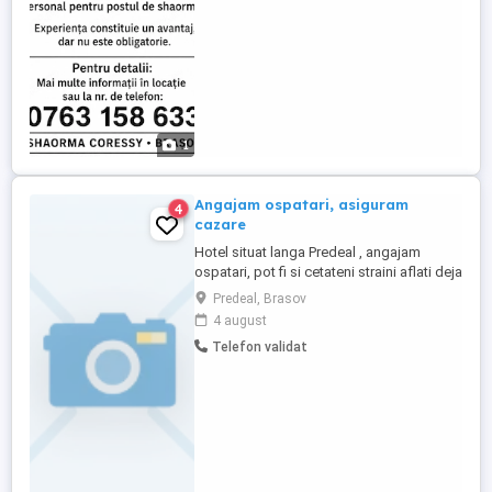
1
Angajam ospatari, asiguram
4
cazare
Hotel situat langa Predeal , angajam
ospatari, pot fi si cetateni straini aflati deja
in tara , oferim pe langa salariu si cazare si
Predeal, Brasov
3 mese zi Va rugam sa ne transmiteti Cv
4 august
pe mesaj
Telefon validat