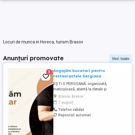
Locuri de munca in Horeca, turism Brasov
Anunțuri promovate
Vezi toate
Angajăm bucatari pentru
3
restaurantele Sergiana
EȘTI O PERSOANĂ: organizată,
meticuloasă, atentă la detalii și
responsabilă si ai lucrat pe sectia ciorbe,
Brasov, Brasov
paneuri garnituri si gratar CEEA CE
7 august
TREBUIE SĂ FACI : verificarea stocurilor de
Telefon validat
materii prime, semipreparate și produse
Repostat automat
finite, la începutul fiecărei ture de lucru
eliminarea alimentelor ...