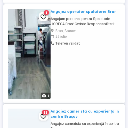
Angajez operator spalatorie Bran
1
Angajam personal pentru Spalatorie
HORECA Bran! Cerinte Responsabilitati: -
abilitati de comunicare si lucru in echipa -
Bran, Brasov
atitudine pozitiva, organizare si
29 iulie
punctualitate - amabilitata si comunicarea
Telefon validat
cu clientii, oferindu-le informatii si suport -
mentinerea curateniei si ordinii in zona de
lucru - ...
1
Angajez camerista cu experiență în
11
centru Brașov
Angajez camerista cu experiență în centru