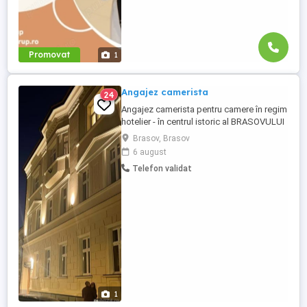
Promovat
1
Angajez camerista
24
Angajez camerista pentru camere în regim
hotelier - în centrul istoric al BRASOVULUI
la un program de 6 ore pe zi (9-15a.m) cu
Brasov, Brasov
2 zile libere pe săptămână - se lucrează și
6 august
duminica -preferam doamne cu experiență
Telefon validat
în curățenie obligatoriu sa locuiască în
BRASOV .Acceptam și studente sau
pensionare în program ...
1