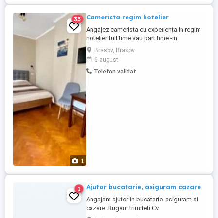
Camerista regim hotelier
33
Angajez camerista cu experiența in regim
hotelier full time sau part time -in
programul 9-16. ATRIBUTIILE POSTULUI: -
Brasov, Brasov
curatarea și aranjarea zilnică a camerelor
6 august
conform standardelor locației; -
Telefon validat
schimbarea lenjeriei de pat, a prosoapelor
și reaprovizionarea cu produse de igienă;
- verificarea inventarului ...
1
Ajutor bucatarie, asiguram cazare
1
Angajam ajutor in bucatarie, asiguram si
cazare .Rugam trimiteti Cv