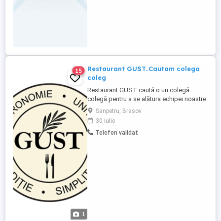
Restaurant GUST..Cautam colega
15
coleg
Restaurant GUST caută o un colegă
colegă pentru a se alătura echipei noastre.
Candidatul ideal va fi o persoană
Sanpetru, Brasov
responsabilă, cu spirit de echipă și
30 iulie
pasionată de ceea ce face.
Telefon validat
Responsabilități: * Asigurarea unui
serviciu de calitate, respectând
standardele restaurantului. * Pregătirea și
servirea ...
1