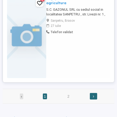
agricultura
S.C. GAZONUL SRL cu sediul social in
localitatea SANPETRU , str. Livezii nr. 1 ,
jud. Brasov , CUI 13238145 , angajeaza :
Sanpetru, Brasov
MUNCITOR NECALIFICAT IN
27 iulie
AGRICULTURA , cod C.O.R. 921302 , 2
Telefon validat
posturi . Se ofera un venit lunar brut de
4325 RON Sunati la telefon sau trimiteti CV
-uri !
›
‹
1
2