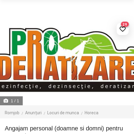
29
1
/ 1
Romjob
Anunțuri
Locuri de munca
Horeca
Angajam personal (doamne si domni) pentru