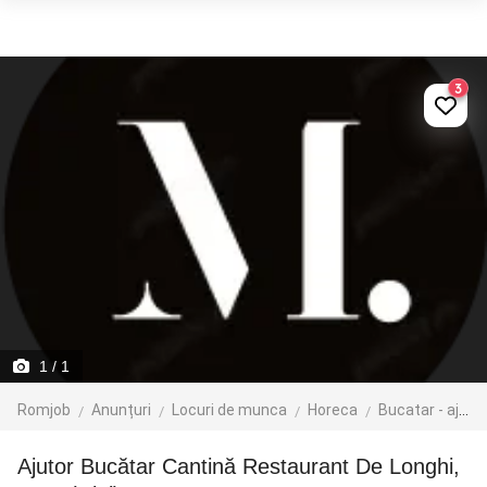
3
1
/ 1
Romjob
Anunțuri
Locuri de munca
Horeca
Bucatar - ajutor bucatar
Ajutor Bucătar Cantină Restaurant De Longhi,