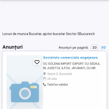
Locuri de munca Bucatar, ajutor bucatar Sector 5Bucuresti
Anunțuri
20
50
Anunțuri pe pagină:
Societate comerciala angajeaza
SC SOLENA IMPORT EXPORT CU SEDIUL
IN JUDETUL ILFOV, -AFUMATI, CU NR
ONRC J2 , CU24123740, ANGAJAEAZA
Sector 5, Bucuresti
AJUTOR BUCATAR, COD COR 941101,
28 iulie
SALARIU 4350 LEI, LB ENGLEZA
Telefon validat
CONSTITUIE UN AVANTAJ,, CV SI
INTREVIUL IN DATA DE 28 07 2026 ORA 9,
LA SEDIU