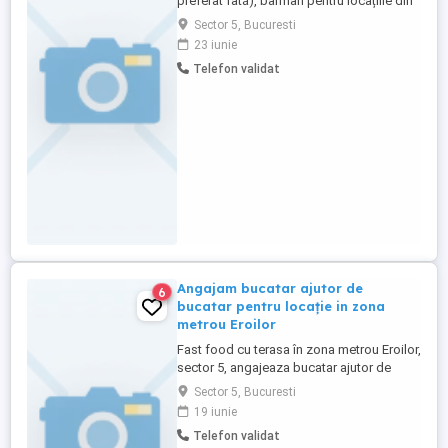
preferat fată), barman pentru locațiile din
zona Cotroceni - București (permanent) și
Sector 5, Bucuresti
Mamaia - Constanța (sezonier). Detalii
23 iunie
doar la (inclusiv pe whatsapp)
Telefon validat
Angajam bucatar ajutor de
6
bucatar pentru locație in zona
metrou Eroilor
Fast food cu terasa în zona metrou Eroilor,
sector 5, angajeaza bucatar ajutor de
bucatar program full time. Experienta
Sector 5, Bucuresti
minima obligatorie Informatii doar la
19 iunie
telefon: (inclusiv pe whatsapp)
Telefon validat