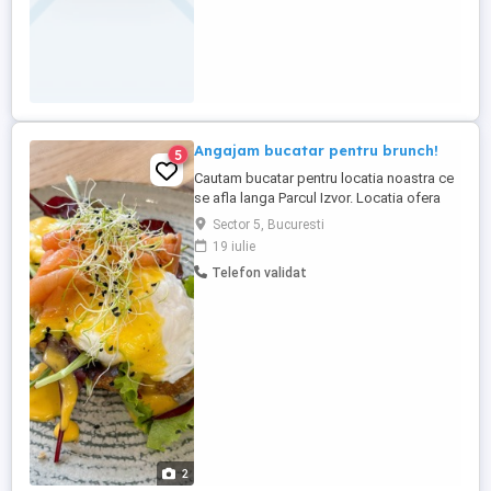
Angajam bucatar pentru brunch!
5
Cautam bucatar pentru locatia noastra ce
se afla langa Parcul Izvor. Locatia ofera
doar partea de brunch si cafea de
Sector 5, Bucuresti
specialitate. Salariu cuprins intre 5000-
19 iulie
6000 lei! Pentru mai multe detalii va stau la
Telefon validat
dispozitie telefonic! Multumesc.
2