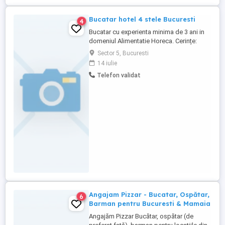
Bucatar hotel 4 stele Bucuresti
4
Bucatar cu experienta minima de 3 ani in
domeniul Alimentatie Horeca. Cerințe:
Pregatire preliminara gatit, receptia si
Sector 5, Bucuresti
distributia marfurilor, respectiv a
14 iulie
produselor, alimentelor si a altora
Telefon validat
asemenea, intretinerea bucatariei si a
incaperilor auxiliare, asigurarea
produselor utilizate la gatit, prepararea ...
Angajam Pizzar - Bucatar, Ospătar,
6
Barman pentru Bucuresti & Mamaia
Angajăm Pizzar Bucătar, ospătar (de