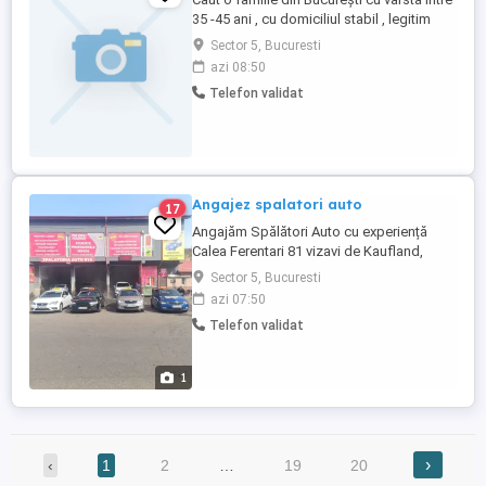
35 -45 ani , cu domiciliul stabil , legitim
căsătoriți pentru a ma ajuta în treburi
Sector 5, Bucuresti
gospodărești, când e cazul la medici -
azi 08:50
spital . Eu 70 ani co probleme de sănătate.
Telefon validat
Pentru efortul și ajutorul acordat sunt
dispus printr-un act notarial sa cedez
garsoniera ...
Angajez spalatori auto
17
Angajăm Spălători Auto cu experiență
Calea Ferentari 81 vizavi de Kaufland,
vizavi de Poliția Locala sector 5. Salariu fix
Sector 5, Bucuresti
+ comisioane atractive Program flexibil
azi 07:50
Colectiv tânăr și de treabă. Pentru mai
Telefon validat
multe informații ma găsiți la adresa
mentionata
1
›
‹
1
2
…
19
20