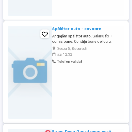
Spălător auto - covoare
Angajăm spălător auto. Salariu fix +
comisioane. Condiții bune de lucru,
mașinile se spală in interior nu afară.
Sector 5, Bucuresti
Rahova, sector 5, București.
azi 12:32
Telefon validat
Firma Duna Guard angajează