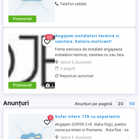
Telefon validat
bun.
Promovat
Angajam instalatori termice si
10
sanitare. Salariu motivant!
Firma serioasa de instalatii angajeaza
instalatori termice, sanitare cu sau fara
experienta si sudori instalatori. Salariu
Sector 5, Bucuresti
motivant si conditii de munca bune!
3 august
Oferim cazare!
Repostat automat
Promovat
1
Anunțuri
20
50
Anunțuri pe pagină:
Sofer intern TIR cu experienta
7
Angajam SOFER C+E. duba frigo, pentru
curse pe intern in Romania. . Ruta fixa - se
lucreaza la program. Pauzele de 24 si 45
Sector 5, Bucuresti