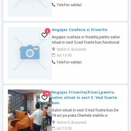
zi zilnic, activitate curățenie cumpărături și
Telefon validat
uneori gătit, ofer 1000 RON pe lună, ofer și
cazare gratis dacă este nevoie, mai multe
...
Angajez Coafeza si frizerita
2
Angajez coafeza si frizerita,pentru salon
situat in sect 5,vad foarte bun,functional
de 20 ani. Relatii la tel
Sector 5, Bucuresti
azi 13:30
Telefon validat
Angajez Frizerita(frizer),pentru
14
salon situat in sect 5. Vad foarte
bun.
Salon situat in sect 5.Vad foarte bun.De
18 ani pe piata.Clientela stabila si
sigura.Castiguri substantiale.,Relatii la tel;
Sector 5, Bucuresti
azi 13:30