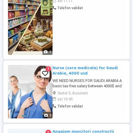
azi 11:11
a asigura o experiență plăcută clienților
Telefon validat
prin oferirea de consultanță competentă
și servicii excelente. Responsabilitățile
principale includ: ...
1
Nurse (sora medicala) for Saudi
7
Arabia, 4000 usd
WE NEED NURSES FOR SAUDI ARABIA A
basic tax-free salary between 4000$ and
5500$ Transportation and
Sector 5, Bucuresti
accommodation Provided. Paid
azi 10:45
Accommodation allowance is an option (3
Telefon validat
basic Salaries) 5 working days per week
36 paid days of vacation. 11 days of work
3
during holiday are paid 22 days. Joining
ticket ...
Angajam muncitori constructii
2