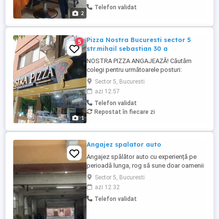
Telefon validat
2
Pizza Nostra Bucuresti sector 5
5
str.mihail sebastian 30 a
NOSTRA PIZZA ANGAJEAZĂ! Căutăm
colegi pentru următoarele posturi:
Casieriță Lucrător Grill Adresă: Str. Mihail
Sector 5, Bucuresti
Sebastian nr. 30A, Sector 5, București
azi 12:57
Telefon: Vă rugăm să sunați pentru detalii.
Telefon validat
Nu răspundem la mesaje.
Repostat în fiecare zi
1
Angajez spalator auto
Angajez spălător auto cu experiență pe
perioadă lunga, rog să sune doar oamenii
serioși. Salariu atractiv + comisioane
Sector 5, Bucuresti
+tips Detailing auto, spălat covoare.
azi 12:32
Spălătoria se află în zona Rahova. Condiții
Telefon validat
foarte bune de lucru.