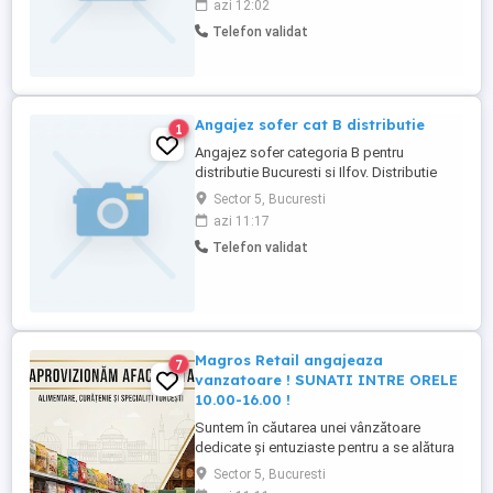
azi 12:02
salon.Se lucreaza cu contract de munca.
Telefon validat
Angajez sofer cat B distributie
1
Angajez sofer categoria B pentru
distributie Bucuresti si Ilfov. Distributie
produse alimentare pentru un lant de
Sector 5, Bucuresti
magazine din Bucuresti si Ilfov. marfa este
azi 11:17
paletata, masina dotata cu lift. Experienta
Telefon validat
minim 1 an. Salariu 4.000 Ron.
Magros Retail angajeaza
7
vanzatoare ! SUNATI INTRE ORELE
10.00-16.00 !
Suntem în căutarea unei vânzătoare
dedicate și entuziaste pentru a se alătura
echipei noastre în cadrul departamentului
Sector 5, Bucuresti
de retail. Candidatul ideal va avea rolul de