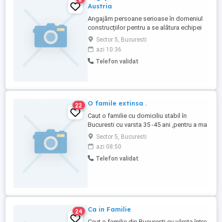
Austria
Angajăm persoane serioase în domeniul
construcțiilor pentru a se alătura echipei
noastre in Austria! Avem nevoie de 30 de
Sector 5, Bucuresti
lucrători ! Firma noastră se ocupă cu
azi 10:36
lucrări in interior și exterior! Oferim: Cazare
Telefon validat
gratuită Transport gratuit Salariul
săptămânal Salariul motivant,în funcție de
experiență ...
O famile extinsa .
22
Caut o familie cu domiciliu stabil în
Bucuresti cu varsta 35 -45 ani ,pentru a ma
ajuta în treburi gospodărești , medici ,
Sector 5, Bucuresti
când nu pot , pentru ajutorul dvs sunt
azi 08:50
dispus sa fac la notar un contract de
Telefon validat
întreținere, iar când nu voi mai fi sa va
rămână garsoniera mea de 43m p . Pot fi
sunat zilnic între ...
Ca in Familie
24
Caut o familie din București cu vârsta între