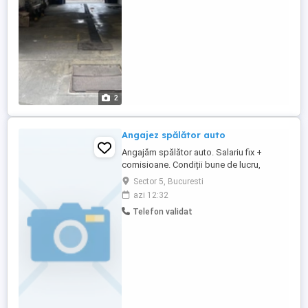
2
Angajez spălător auto
Angajăm spălător auto. Salariu fix +
comisioane. Condiții bune de lucru,
mașinile se spală in interior nu afară.
Sector 5, Bucuresti
Rahova, sector 5, București.
azi 12:32
Telefon validat