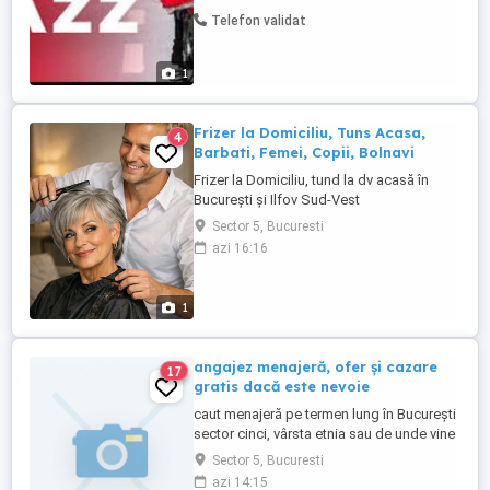
Telefon validat
1
Frizer la Domiciliu, Tuns Acasa,
4
Barbati, Femei, Copii, Bolnavi
Frizer la Domiciliu, tund la dv acasă în
București și Ilfov Sud-Vest
Sector 5, Bucuresti
azi 16:16
1
angajez menajeră, ofer și cazare
17
gratis dacă este nevoie
caut menajeră pe termen lung în București
sector cinci, vârsta etnia sau de unde vine
nu contează tot ce contează este să fie
Sector 5, Bucuresti
serioasă, program trei maxim patru ore pe
azi 14:15