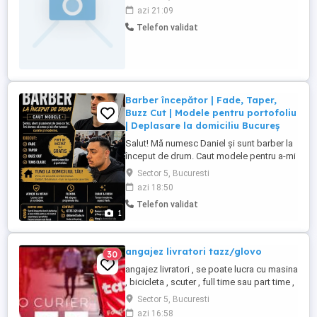
se fac acasa. Detalii si informatii
azi 21:09
suplimentare au loc la interviu.
Telefon validat
Barber începător | Fade, Taper,
Buzz Cut | Modele pentru portofoliu
| Deplasare la domiciliu Bucureș
Salut! Mă numesc Daniel și sunt barber la
început de drum. Caut modele pentru a-mi
dezvolta experiența și portofoliul. Execut:
Sector 5, Bucuresti
Fade Taper Buzz Cut Tunsori clasice Mă
azi 18:50
deplasez la domiciliul clientului în
Telefon validat
București și împrejurimi. Lucrez cu
1
răbdare, atenție la detalii și doresc să
evoluez cu ...
angajez livratori tazz/glovo
30
angajez livratori , se poate lucra cu masina
, bicicleta , scuter , full time sau part time ,
se poate lucra si cu masina firmei
Sector 5, Bucuresti
azi 16:58