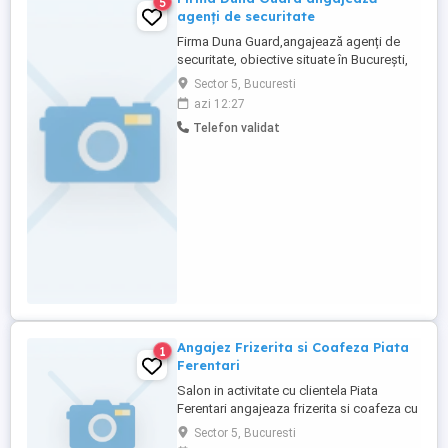
5
agenți de securitate
Firma Duna Guard,angajează agenți de
securitate, obiective situate în București,
salariul cuprins între 3000-3500 net.Pentru
Sector 5, Bucuresti
detalii sunați de luni până vineri, între orele
azi 12:27
10-17.
Telefon validat
Angajez Frizerita si Coafeza Piata
1
Ferentari
Salon in activitate cu clientela Piata
Ferentari angajeaza frizerita si coafeza cu
experienta .Toate discutiile despre
Sector 5, Bucuresti
program si salarizare se vor purta la