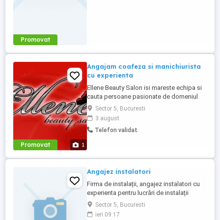
Promovat
Angajam coafeza si manichiurista
cu experienta
Ellene Beauty Salon isi mareste echipa si
cauta persoane pasionate de domeniul
beauty pentru posturile de coafeza si
Sector 5, Bucuresti
manichiurista. Oferim contract individual
3 august
de munca. Program 6 ore pe zi sau o zi cu
Telefon validat
o zi. Salariu procentual motivant in functie
de incasari si performanta. Suntem o
Promovat
1
echipa foarte stabila ...
Angajez instalatori
Firma de instalații, angajez instalatori cu
experienta pentru lucrări de instalații
termice și sanitare . Se ofera masina de
Sector 5, Bucuresti
serviciu.Program de lucru 8 ore de luni
ieri 09:17
până vineri. Lucrări în București.Salariul f