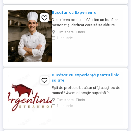
Bucatar cu Experienta
Descrierea postului: Căutăm un bucătar
pasionat și dedicat care să se alăture
echipei noastre. Persoana potrivită va fi
Timisoara, Timis
responsabilă de pregătirea preparatelor
1 ianuarie
conform meniului, respectarea
standardelor de calitate și igienă, precum
și contribuirea la menținerea unei
atmosfere de lucru plăcute în bucătărie.
Responsabilități: Pregătirea ...
Bucătar cu experiență pentru linia
salate
Ești de profesie bucătar și îți cauți loc de
muncă? Avem o locație superbă în
apropiere de centrul orașului.
Timisoara, Timis
Responsabilități: - să fii o persoană
1 ianuarie
serioasă și muncitoare; - să vorbești
frumos; - să apreciezi și să pretuiești
curățenia; - să respecți programul de
lucru; Avantaje: - salariul este fix; - ...