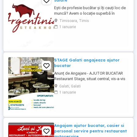
salate
Ești de profesie bucătar și îți cauți loc de
muncă? Avem o locație superbă în
apropiere de centrul orașului.
Timisoara, Timis
Responsabilități: - să fii o persoană
1 ianuarie
serioasă și muncitoare; - să vorbești
frumos; - să apreciezi și să pretuiești
curățenia; - să respecți programul de
lucru; Avantaje: - salariul este fix; - ...
STAGE Galati angajeaza ajutor
bucatar
Anunț de Angajare - AJUTOR BUCATAR
Restaurant Stage, situat central, vis-a-vis
de Finanțe, Galați, angajează Spalator
Galati, Galati
vase Dacă vrei să lucrezi într-un mediu
1 ianuarie
corect și transparent, să primești salariul
conform contractului de muncă și să fii
plătit pentru orele suplimentare, te invităm
să ni te alături! Ce ...
Angajam ajutor bucatar, casier si
personal servire pentru restaurant
autoservire