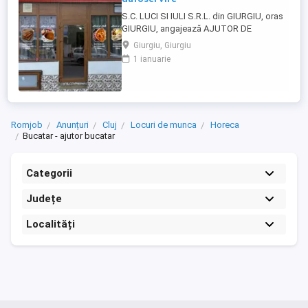
S.C. LUCI SI IULI S.R.L. din GIURGIU, oras
GIURGIU, angajează AJUTOR DE
BUCĂTAR, CASIER ȘI PERSONAL SERVIRE
Giurgiu, Giurgiu
pentru RESTAURANT AUTOSERVIRE:
1 ianuarie
Detalii salariu la telefon Program de lucru
în ture Contract de munca pe termen
nedeterminat Loc de munca stabil. Salariu
întotdeauna la timp (avans si lichidare) ...
Romjob
Anunțuri
Cluj
Locuri de munca
Horeca
Bucatar - ajutor bucatar
Categorii
Județe
Localități