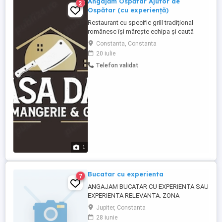
Angajăm Ospătar Ajutor de
2
Ospătar (cu experiență)
Restaurant cu specific grill tradițional
românesc își mărește echipa și caută
colegi serioși pentru postul de ospătar
Constanta, Constanta
sau ajutor de ospătar. Ce vei face:
20 iulie
Preluarea comenzilor și servirea clienților
Telefon validat
Asigurarea unei experiențe plăcute pentru
clienți Colaborarea cu echipa din
bucătărie Menținerea curățeniei ...
1
Bucatar cu experienta
7
ANGAJAM BUCATAR CU EXPERIENTA SAU
EXPERIENTA RELEVANTA. ZONA
MANGALIA
Jupiter, Constanta
28 iunie