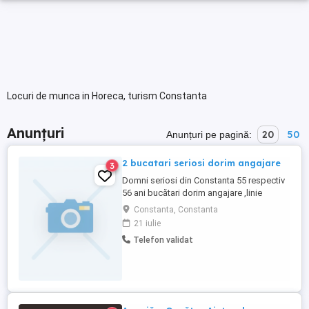
Locuri de munca in Horeca, turism Constanta
Anunțuri
20
50
Anunțuri pe pagină:
2 bucatari seriosi dorim angajare
3
Domni seriosi din Constanta 55 respectiv
56 ani bucătari dorim angajare ,linie
autoservire,restaurant specific
Constanta, Constanta
peste,fructe de mare etc,catering sau
21 iulie
conducători auto permis categoria b
Telefon validat
cerem și oferim seriozitate...Multumim