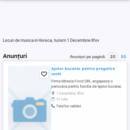
Locuri de munca in Horeca, turism 1 Decembrie Ilfov
Anunțuri
20
50
Anunțuri pe pagină:
Ajutor bucatar pentru pregatire
sushi
Firma Mirasia Food SRL angajeaza o
persoana pentru functia de Ajutor bucatar,
cod cor 941101. Punt ce lucru in Ilfov,
1 Decembrie, Ilfov
Corbeanca.
31 iulie
Telefon validat