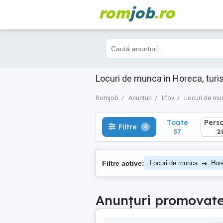
rom
job
.ro
Toate
Perso
Filtre
4
57
28
Locuri de munca in Horeca, turi
Romjob
Anunțuri
Ilfov
Locuri de mu
Toate
Pers
Filtre
4
57
2
→
Filtre active:
Locuri de munca
Hor
Anunțuri promovat