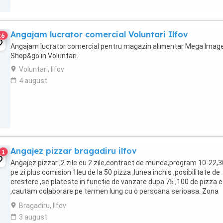
Angajam lucrator comercial Voluntari Ilfov
26
Angajam lucrator comercial pentru magazin alimentar Mega Imag
Shop&go in Voluntari.
Voluntari, Ilfov
4 august
Angajez pizzar bragadiru ilfov
1
Angajez pizzar ,2 zile cu 2 zile,contract de munca,program 10-22,
pe zi plus comision 1leu de la 50 pizza ,lunea inchis ,posibilitate de
crestere ,se plateste in functie de vanzare dupa 75 ,100 de pizza 
,cautam colaborare pe termen lung cu o persoana serioasa. Zona
bragadiru Tel
Bragadiru, Ilfov
3 august