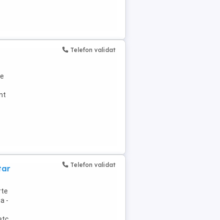
Telefon validat
te
nt
Telefon validat
tar
rte
a -
etc