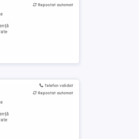
Repostat automat
ie
iență
rate
Telefon validat
Repostat automat
ie
iență
rate