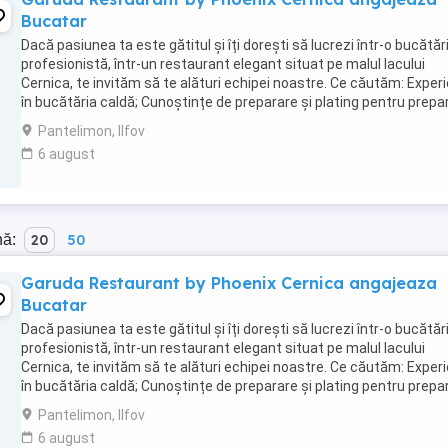
Bucatar
Dacă pasiunea ta este gătitul și îți dorești să lucrezi într-o bucătăr
profesionistă, într-un restaurant elegant situat pe malul lacului
Cernica, te invităm să te alături echipei noastre. Ce căutăm: Exper
în bucătăria caldă; Cunoștințe de preparare și plating pentru prepa
la carte; ...
Pantelimon, Ilfov
6 august
nă:
20
50
Garuda Restaurant by Phoenix Cernica angajeaza
Bucatar
Dacă pasiunea ta este gătitul și îți dorești să lucrezi într-o bucătăr
profesionistă, într-un restaurant elegant situat pe malul lacului
Cernica, te invităm să te alături echipei noastre. Ce căutăm: Exper
în bucătăria caldă; Cunoștințe de preparare și plating pentru prepa
la carte; ...
Pantelimon, Ilfov
6 august