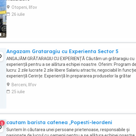
Otopeni, Ilfov
26 iulie
2
Angazam Grataragiu cu Experienta Sector 5
ANGAJĂM GRĂTARAGIU CU EXPERIENȚĂ Căutăm un grătaragiu cu
experiență pentru a se alătura echipei noastre. Oferim: Program d
lucru: 2 zile lucrate 2 zile libere Salariu atractiv, negociabil în funcți
experiență Cerințe: Experiență în prepararea produselor la grătar
Seriozitate si punctualitate ...
Berceni, Ilfov
25 iulie
cautam barista cafenea ,Popesti-leordeni
1
Suntem în căutarea unei persoane prietenoase, responsabile și
pasionate de lucrul cu oamenii pentru a se alătura echipei noastre.