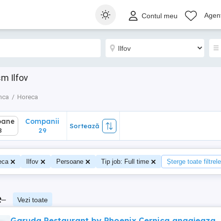
ane
Companii
Sortează
Agenț
Contul meu
29
sm Ilfov
nca
Horeca
oane
Companii
Sortează
8
29
eca
Ilfov
Persoane
Tip job: Full time
Șterge toate filtrele
e
–
Vezi toate
Garuda Restaurant by Phoenix Cernica angajeaza