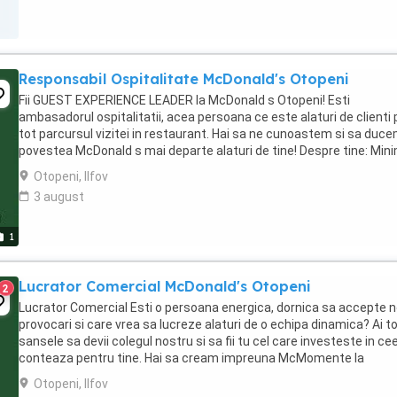
Responsabil Ospitalitate McDonald's Otopeni
Fii GUEST EXPERIENCE LEADER la McDonald s Otopeni! Esti
ambasadorul ospitalitatii, acea persoana ce este alaturi de clienti 
tot parcursul vizitei in restaurant. Hai sa ne cunoastem si sa duc
povestea McDonald s mai departe alaturi de tine! Despre tine: Min
studii medii finalizate; Atitudine ...
Otopeni, Ilfov
3 august
1
Lucrator Comercial McDonald's Otopeni
2
Lucrator Comercial Esti o persoana energica, dornica sa accepte n
provocari si care vrea sa lucreze alaturi de o echipa dinamica? Ai t
sansele sa devii colegul nostru si sa fii tu cel care investeste in ce
conteaza pentru tine. Hai sa cream impreuna McMomente la
McDonald s! Despre tine: ...
Otopeni, Ilfov