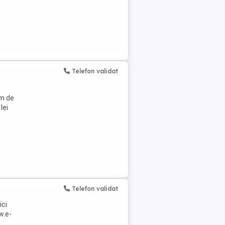
Telefon validat
im de
lei
Telefon validat
ici
w.e-