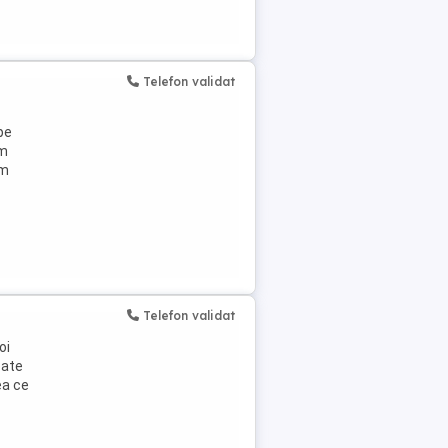
Telefon validat
pe
em
im
Telefon validat
oi
oate
ea ce