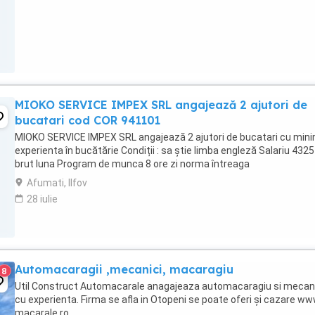
MIOKO SERVICE IMPEX SRL angajează 2 ajutori de
bucatari cod COR 941101
MIOKO SERVICE IMPEX SRL angajează 2 ajutori de bucatari cu min
experienta în bucătărie Condiții : sa știe limba engleză Salariu 4325 
brut luna Program de munca 8 ore zi norma întreaga
Afumati, Ilfov
28 iulie
Automacaragii ,mecanici, macaragiu
8
Util Construct Automacarale anagajeaza automacaragiu si mecan
cu experienta. Firma se afla in Otopeni se poate oferi și cazare ww
macarale.ro