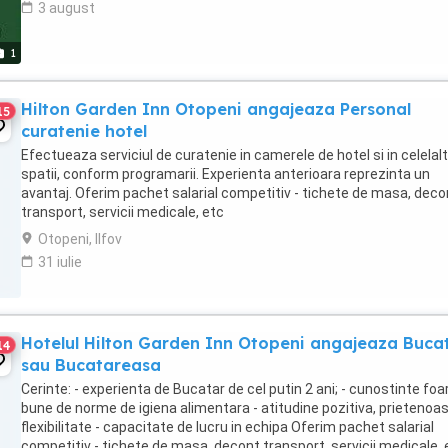
3 august
1
Hilton Garden Inn Otopeni angajeaza Personal
15
curatenie hotel
Efectueaza serviciul de curatenie in camerele de hotel si in celelal
spatii, conform programarii. Experienta anterioara reprezinta un
avantaj. Oferim pachet salarial competitiv - tichete de masa, deco
transport, servicii medicale, etc
Otopeni, Ilfov
31 iulie
Hotelul Hilton Garden Inn Otopeni angajeaza Buca
14
sau Bucatareasa
Cerinte: - experienta de Bucatar de cel putin 2 ani; - cunostinte foa
bune de norme de igiena alimentara - atitudine pozitiva, prietenoas
flexibilitate - capacitate de lucru in echipa Oferim pachet salarial
competitiv - tichete de masa, decont transport, servicii medicale, 