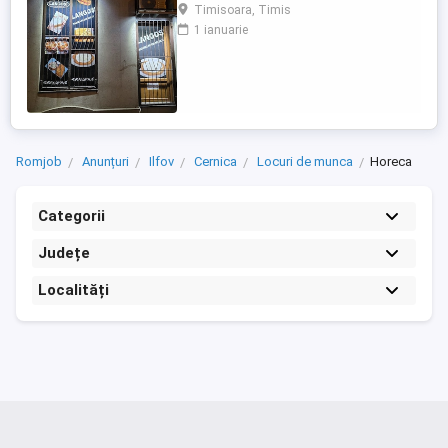
Timisoara, Timis
1 ianuarie
Romjob
Anunțuri
Ilfov
Cernica
Locuri de munca
Horeca
Categorii
Județe
Localități