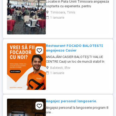
Locatie in Piata Unirii Timisoara angajeaza
osptarita cu experienta. pentru
programarea unui interviu, te rugam sa ne
Timisoara, Timis
contactezi telefonic
1 ianuarie
Restaurant FOCADO BALOTESTI
angajeaza Casier
ANGAJĂM CASIER BALOTEȘTI VALUE
CENTRE Cauți un loc de muncă stabil în
Balotești? Focado, unul dintre cele mai noi
Balotesti, Ilfov
și ambițioase lanțuri de restaurante fast-
1 ianuarie
food din România, își mărește echipa!
Locație: Value Centre Balotești Post
disponibil: Casier Ce îți oferim? Salariu
motivant, plătit ...
Angajez personal langoserie.
Angajez personal la langoserie program 8
ore .