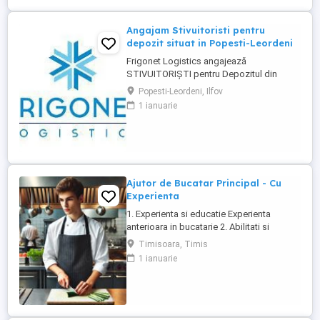
Angajam Stivuitoristi pentru
depozit situat in Popesti-Leordeni
Frigonet Logistics angajează
STIVUITORIȘTI pentru Depozitul din
Popesti-Leordeni, Sos. Oltenitei, nr 251a!
Popesti-Leordeni, Ilfov
Cauți un job stabil, bine plătit și cu
1 ianuarie
beneficii pe măsură? Alătură-te echipei
Frigonet Logistics, pentru o carieră de
succes! Îți oferim șansa să te dezvolți într-
un mediu profesionist, dinamic ...
Ajutor de Bucatar Principal - Cu
Experienta
1. Experienta si educatie Experienta
anterioara in bucatarie 2. Abilitati si
competente Capacitatea de a respecta
Timisoara, Timis
retetele si indicatiile bucatarului.
1 ianuarie
Rapiditate si atentie la detalii in pregatirea
ingredientelor. Rezistenta fizica,
capacitatea de a sta in picioare perioade
lungi si de a ...