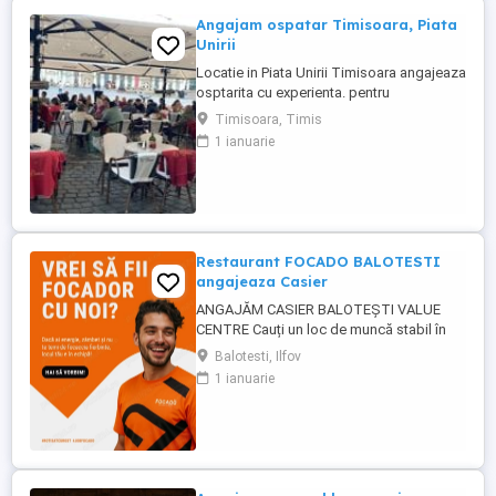
Angajam ospatar Timisoara, Piata
Unirii
Locatie in Piata Unirii Timisoara angajeaza
osptarita cu experienta. pentru
programarea unui interviu, te rugam sa ne
Timisoara, Timis
contactezi telefonic
1 ianuarie
Restaurant FOCADO BALOTESTI
angajeaza Casier
ANGAJĂM CASIER BALOTEȘTI VALUE
CENTRE Cauți un loc de muncă stabil în
Balotești? Focado, unul dintre cele mai noi
Balotesti, Ilfov
și ambițioase lanțuri de restaurante fast-
1 ianuarie
food din România, își mărește echipa!
Locație: Value Centre Balotești Post
disponibil: Casier Ce îți oferim? Salariu
motivant, plătit ...