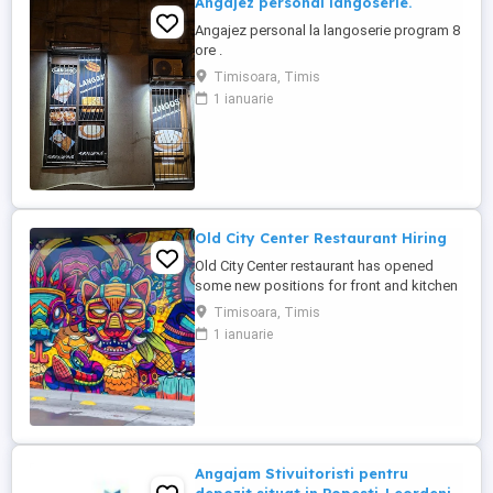
Angajez personal langoserie.
Angajez personal la langoserie program 8
ore .
Timisoara, Timis
1 ianuarie
Old City Center Restaurant Hiring
Old City Center restaurant has opened
some new positions for front and kitchen
Type of contract: part-time and full time
Timisoara, Timis
For more info,
1 ianuarie
Angajam Stivuitoristi pentru