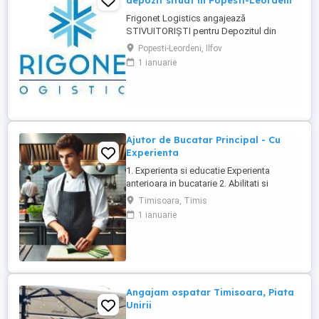
depozit situat in Popesti-Leordeni
Frigonet Logistics angajează
STIVUITORIȘTI pentru Depozitul din
Popesti-Leordeni, Sos. Oltenitei, nr 251a!
Popesti-Leordeni, Ilfov
Cauți un job stabil, bine plătit și cu
1 ianuarie
beneficii pe măsură? Alătură-te echipei
Frigonet Logistics, pentru o carieră de
succes! Îți oferim șansa să te dezvolți într-
un mediu profesionist, dinamic ...
Ajutor de Bucatar Principal - Cu
Experienta
1. Experienta si educatie Experienta
anterioara in bucatarie 2. Abilitati si
competente Capacitatea de a respecta
Timisoara, Timis
retetele si indicatiile bucatarului.
1 ianuarie
Rapiditate si atentie la detalii in pregatirea
ingredientelor. Rezistenta fizica,
capacitatea de a sta in picioare perioade
lungi si de a ...
Angajam ospatar Timisoara, Piata
Unirii