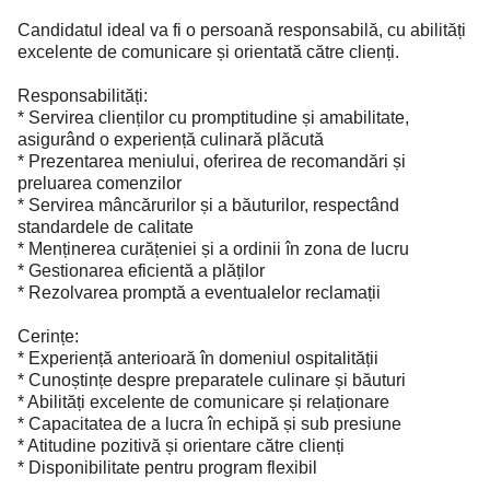
Candidatul ideal va fi o persoană responsabilă, cu abilități
excelente de comunicare și orientată către clienți.
Responsabilități:
* Servirea clienților cu promptitudine și amabilitate,
asigurând o experiență culinară plăcută
* Prezentarea meniului, oferirea de recomandări și
preluarea comenzilor
* Servirea mâncărurilor și a băuturilor, respectând
standardele de calitate
* Menținerea curățeniei și a ordinii în zona de lucru
* Gestionarea eficientă a plăților
* Rezolvarea promptă a eventualelor reclamații
Cerințe:
* Experiență anterioară în domeniul ospitalității
* Cunoștințe despre preparatele culinare și băuturi
* Abilități excelente de comunicare și relaționare
* Capacitatea de a lucra în echipă și sub presiune
* Atitudine pozitivă și orientare către clienți
* Disponibilitate pentru program flexibil