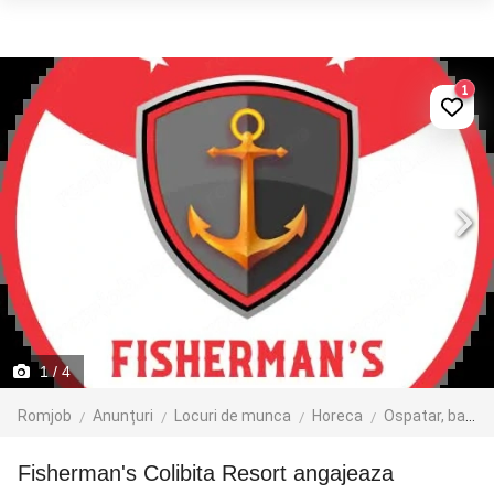
1
1
/ 4
Romjob
Anunțuri
Locuri de munca
Horeca
Ospatar, barman, sef de sala
Fisherman's Colibita Resort angajeaza