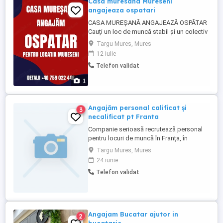
Casa muresana Mureseni
angajeaza ospatari
CASA MUREȘANĂ ANGAJEAZĂ OSPĂTAR
Cauți un loc de muncă stabil și un colectiv
fain? La Casa Mureșană căutăm o
Targu Mures, Mures
persoană serioasă, energică și
12 iulie
comunicativă pentru postul de ospătar.
Telefon validat
Oferim: mediu de lucru plăcut și prietenos
stabilitate și continuitate salariu motivant
1
+ tips program ...
Angajăm personal calificat și
3
necalificat pt Franta
Companie serioasă recrutează personal
pentru locuri de muncă în Franța, în
următoarele domenii: V Căpitan de vas V
Targu Mures, Mures
Chelner Ospătar V Personal de curățenie
24 iunie
Oferim: Contract legal de muncă Salariu
Telefon validat
atractiv Cazare asigurată (în funcție de
post) Posibilitatea de a lucra într-un mediu
internațional ...
Angajam Bucatar ajutor in
2