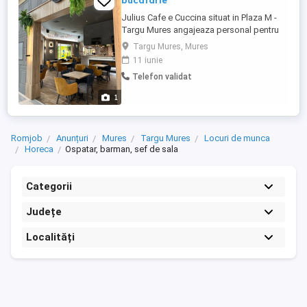
bucatarie
Julius Cafe e Cuccina situat in Plaza M -
Targu Mures angajeaza personal pentru
urmatoarele posturi: Bucatar ajutor in
Targu Mures, Mures
bucatarie,Barman -ospatar- part time
11 iunie
Telefon validat
1
Romjob
Anunțuri
Mures
Targu Mures
Locuri de munca
Horeca
Ospatar, barman, sef de sala
Categorii
Județe
Localități