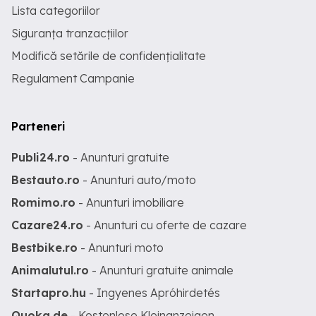
Lista categoriilor
Siguranța tranzacțiilor
Modifică setările de confidențialitate
Regulament Campanie
Parteneri
Publi24.ro
- Anunturi gratuite
Bestauto.ro
- Anunturi auto/moto
Romimo.ro
- Anunturi imobiliare
Cazare24.ro
- Anunturi cu oferte de cazare
Bestbike.ro
- Anunturi moto
Animalutul.ro
- Anunturi gratuite animale
Startapro.hu
- Ingyenes Apróhirdetés
Quoka.de
- Kostenlose Kleinanzeigen