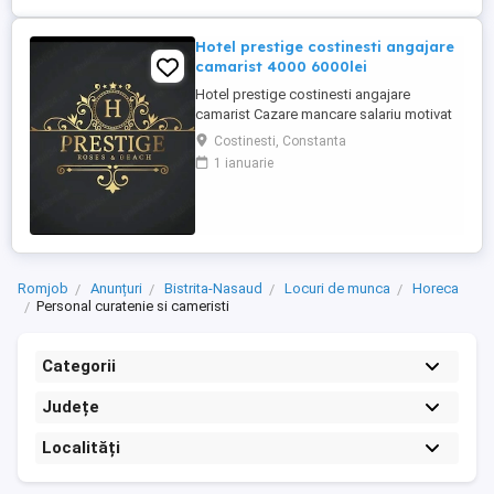
Hotel prestige costinesti angajare
camarist 4000 6000lei
Hotel prestige costinesti angajare
camarist Cazare mancare salariu motivat
4000 6000
Costinesti, Constanta
1 ianuarie
Romjob
Anunțuri
Bistrita-Nasaud
Locuri de munca
Horeca
Personal curatenie si cameristi
Categorii
Județe
Localități