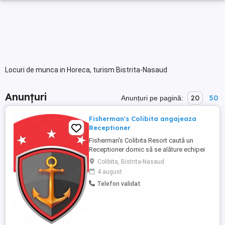
Locuri de munca in Horeca, turism Bistrita-Nasaud
Anunțuri
20
50
Anunțuri pe pagină:
Fisherman's Colibita angajeaza
Receptioner
Fisherman's Colibita Resort caută un
Receptioner dornic să se alăture echipei
noastre. Candidatul ideal va fi responsabil
Colibita, Bistrita-Nasaud
de buna gestionare a relatiei cu clientii
4 august
cazati ai unitatii. Responsabilități: *
Telefon validat
Promptitudine in preluarea apelurilor
telefonice sau mesajelor de email ale
clientilor * Intampinarea ...