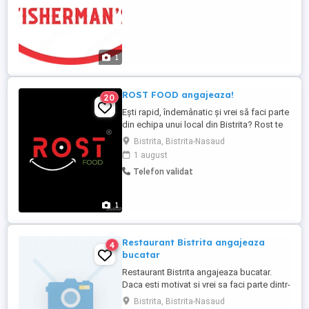
1
ROST FOOD angajeaza!
20
Ești rapid, îndemânatic și vrei să faci parte
din echipa unui local din Bistrita? Rost te
vrea în bucătărie ! - chifler atent la detalii -
Bistrita, Bistrita-Nasaud
preparator pasionat de gust - tăietor de
1 august
carne rotisata cu mana sigura Suntem
Telefon validat
despre vibe bun, mâncare delicioasă și
echipa unită . Hai să dăm gust Bistriței ...
1
Restaurant Bistrita angajeaza
4
bucatar
Restaurant Bistrita angajeaza bucatar.
Daca esti motivat si vrei sa faci parte dintr-
o echipa energica, asteptam sa ne
Bistrita, Bistrita-Nasaud