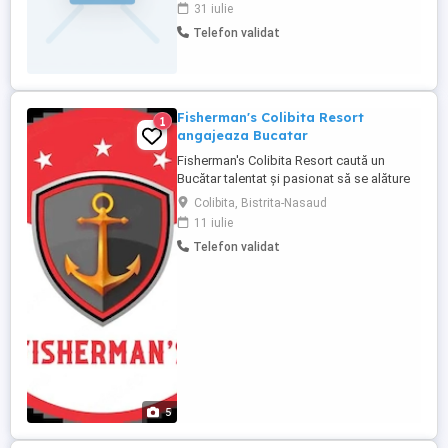
contactezi la telefon .
31 iulie
Telefon validat
Fisherman's Colibita Resort
1
angajeaza Bucatar
Fisherman's Colibita Resort caută un
Bucătar talentat și pasionat să se alăture
echipei noastre. Candidatul ideal va fi
Colibita, Bistrita-Nasaud
responsabil pentru pregătirea și gătirea
11 iulie
mâncărurilor conform standardelor
Telefon validat
resortului, asigurând calitatea și
prezentarea impecabilă a preparatelor.
Responsabilități: * Pregătirea ...
5