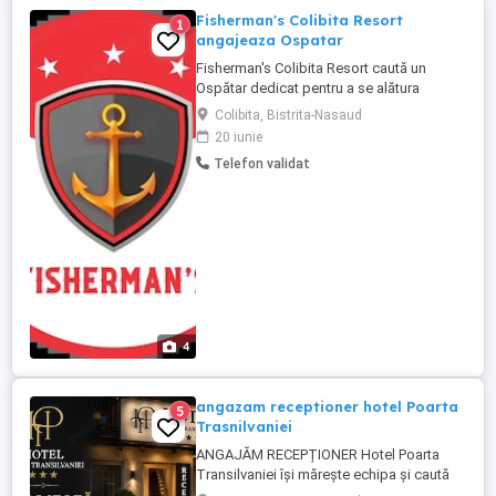
Fisherman's Colibita Resort
1
angajeaza Ospatar
Fisherman's Colibita Resort caută un
Ospătar dedicat pentru a se alătura
echipei noastre. Candidatul ideal va fi o
Colibita, Bistrita-Nasaud
persoană responsabilă, cu abilități
20 iunie
excelente de comunicare și orientată către
Telefon validat
clienți. Responsabilități: * Servirea
clienților cu promptitudine și amabilitate,
asigurând o experiență ...
4
angazam receptioner hotel Poarta
5
Trasnilvaniei
ANGAJĂM RECEPȚIONER Hotel Poarta
Transilvaniei își mărește echipa și caută
un coleg o colegă pentru postul de