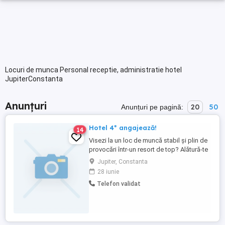
Locuri de munca Personal receptie, administratie hotel
JupiterConstanta
Anunțuri
20
50
Anunțuri pe pagină:
Hotel 4* angajează!
14
Visezi la un loc de muncă stabil și plin de
provocări într-un resort de top? Alătură-te
echipei noastre! Hotel Olimpic din Jupiter
Jupiter, Constanta
angajează! Ai dorința de a lucra într-un loc
28 iunie
de muncă motivant, unde fiecare zi aduce
Telefon validat
noi oportunități? Hotel Olimpic, un resort
all-inclusive de renume, ...