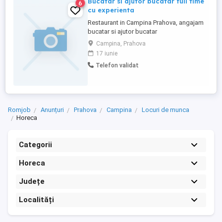
Bucatar si ajutor bucatar full time
6
cu experienta
Restaurant in Campina Prahova, angajam
bucatar si ajutor bucatar
Campina, Prahova
17 iunie
Telefon validat
Romjob
Anunțuri
Prahova
Campina
Locuri de munca
Horeca
Categorii
Horeca
Județe
Localități