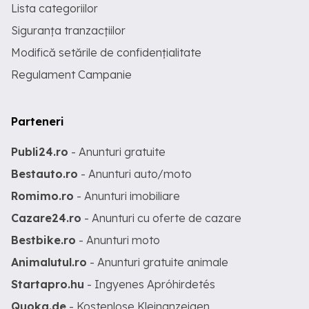
Lista categoriilor
Siguranța tranzacțiilor
Modifică setările de confidențialitate
Regulament Campanie
Parteneri
Publi24.ro
- Anunturi gratuite
Bestauto.ro
- Anunturi auto/moto
Romimo.ro
- Anunturi imobiliare
Cazare24.ro
- Anunturi cu oferte de cazare
Bestbike.ro
- Anunturi moto
Animalutul.ro
- Anunturi gratuite animale
Startapro.hu
- Ingyenes Apróhirdetés
Quoka.de
- Kostenlose Kleinanzeigen