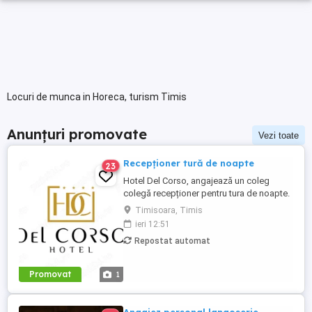
Locuri de munca in Horeca, turism Timis
Anunțuri promovate
Vezi toate
Recepționer tură de noapte
23
Hotel Del Corso, angajează un coleg
colegă recepționer pentru tura de noapte.
Responsabilități: - cunoașterea imbii
Timisoara, Timis
engleze obligatorie; - ture: 2 ture de 12h, 2
ieri 12:51
zile libere, doar de noapte; - să fii o
Repostat automat
persoană serioasă și muncitoare; - să
apreciezi și să pretuiești curățenia; - să
respecți programul ...
Promovat
1