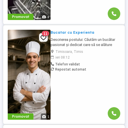
Promovat
1
Bucatar cu Experienta
11
Descrierea postului: Căutăm un bucătar
pasionat și dedicat care să se alăture
echipei noastre. Persoana potrivită va fi
Timisoara, Timis
responsabilă de pregătirea preparatelor
ieri 08:12
conform meniului, respectarea
Telefon validat
standardelor de calitate și igienă, precum
Repostat automat
și contribuirea la menținerea unei
atmosfere de lucru plăcute în bucătărie.
Responsabilități: Pregătirea ...
Promovat
1