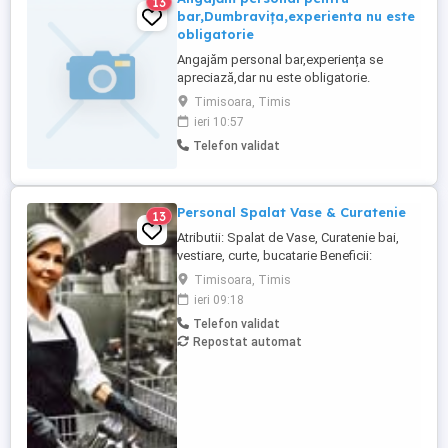
13
bar,Dumbravița,experienta nu este
obligatorie
Angajăm personal bar,experiența se
apreciază,dar nu este obligatorie.
Timisoara, Timis
ieri 10:57
Telefon validat
Personal Spalat Vase & Curatenie
13
Atributii: Spalat de Vase, Curatenie bai,
vestiare, curte, bucatarie Beneficii:
Contract de munca pe perioada
Timisoara, Timis
nedeterminata, Norma intreaga, Pachet
ieri 09:18
salarial motivant, Mediu de lucru placut
Telefon validat
Conditii: Seriozitate, Implicare Program: 2
Repostat automat
cu 2 Salariu: 3000 - 3200 lei Pentru detalii
va rugam sa ne contactati ...