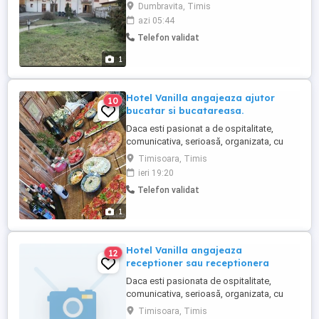
ora, doar în zilele de marți și sambata, sau
Dumbravita, Timis
în zilele de luni și vineri, la alegere, 5 ore
azi 05:44
pe zi, de dimineață.
Telefon validat
1
Hotel Vanilla angajeaza ajutor
10
bucatar si bucatareasa.
Daca esti pasionat a de ospitalitate,
comunicativa, serioasă, organizata, cu
spirit de echipa, atenta la detalii, cu
Timisoara, Timis
inițiativa, dornica sa invete lucruri noi,
ieri 19:20
pozitiva si iti doresti sa faci parte dintr-o
Telefon validat
echipa experimentata,energetica si
dinamica te asteptam la noi in echipa !
1
Descrierea jobului: ...
Hotel Vanilla angajeaza
12
receptioner sau receptionera
Daca esti pasionata de ospitalitate,
comunicativa, serioasă, organizata, cu
spirit de echipa, atenta la detalii, cu
Timisoara, Timis