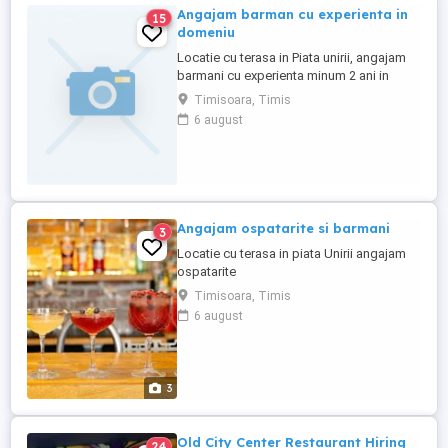
Angajam barman cu experienta in
15
domeniu
Locatie cu terasa in Piata unirii, angajam
barmani cu experienta minum 2 ani in
domeniu
Timisoara, Timis
6 august
Angajam ospatarite si barmani
3
Locatie cu terasa in piata Unirii angajam
ospatarite
Timisoara, Timis
6 august
3
Old City Center Restaurant Hiring
24