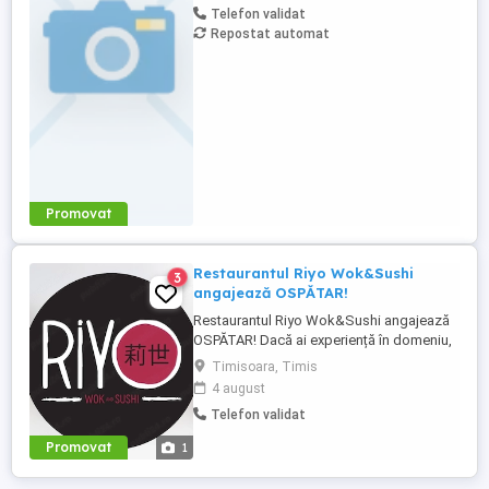
Telefon validat
pe
Repostat automat
Promovat
Restaurantul Riyo Wok&Sushi
3
angajează OSPĂTAR!
Restaurantul Riyo Wok&Sushi angajează
OSPĂTAR! Dacă ai experiență în domeniu,
ești energic(ă), amabil(ă) și îți place să
Timisoara, Timis
lucrezi cu oamenii, te așteptăm în echipa
4 august
Riyo! Cerințe: * Experiență ca ospătar *
Telefon validat
Cunoașterea limbii engleze (nivel
conversațional) * Seriozitate,
Promovat
1
responsabilitate și atitudine ...