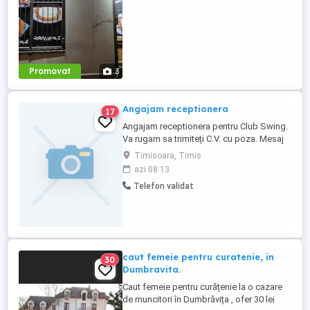
Promovat
3
Angajam receptionera
17
Angajam receptionera pentru Club Swing.
Va rugam sa trimiteți C.V. cu poza. Mesaj
pe wattsap.
Timisoara, Timis
azi 08:13
Telefon validat
caut femeie pentru curatenie, in
30
Dumbravita.
Caut femeie pentru curățenie la o cazare
de muncitori în Dumbrăvița , ofer 30 lei