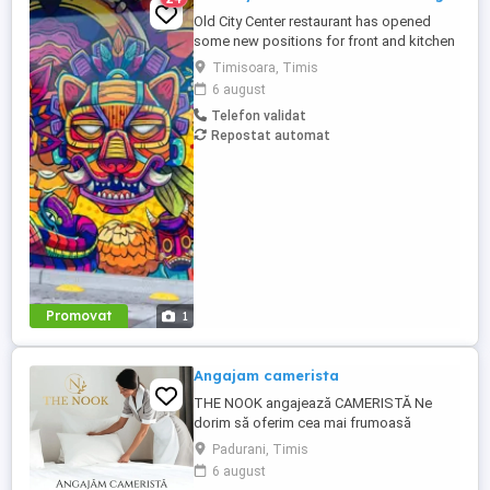
Old City Center restaurant has opened
some new positions for front and kitchen
Type of contract: part-time and full time
Timisoara, Timis
For more info,
6 august
Telefon validat
Repostat automat
Promovat
1
Angajam camerista
THE NOOK angajează CAMERISTĂ Ne
dorim să oferim cea mai frumoasă
experiență oaspeților noștri, astfel că
Padurani, Timis
acest rol presupune o atenție deosebită la
6 august
detalii, precum și respectarea