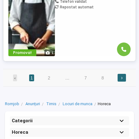
Telefon validat
ingredientelor. Rezistenta fizica,
Repostat automat
capacitatea de a sta in picioare perioade
lungi si de a ...
Promovat
1
›
‹
1
2
…
7
8
Romjob
Anunțuri
Timis
Locuri de munca
Horeca
Categorii
Horeca