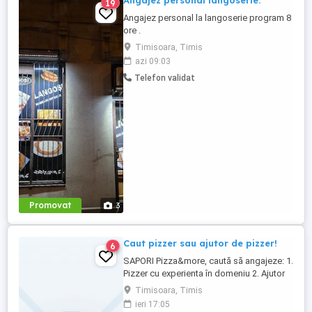
Angajez personal langoserie.
19
Angajez personal la langoserie program 8
ore .
Timisoara, Timis
azi 09:03
Telefon validat
Promovat
3
Caut pizzer sau ajutor de pizzer!
6
SAPORI Pizza&more, caută să angajeze: 1.
Pizzer cu experienta în domeniu 2. Ajutor
de pizzer cu experienta Toate detaliile
Timisoara, Timis
despre program și salariu se discuta la
ieri 17:05
interviu. Asteptam CV-ul tău în mesaj sau