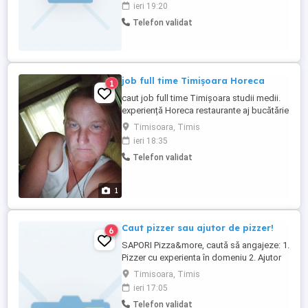
inițiativa, dornica sa invete lucruri noi,
ieri 19:20
pozitiva si iti doresti sa faci parte dintr-o
Telefon validat
echipa experimentata si dinamica te
asteptam la noi in echipa ! Cunoasterea
limbii engleze constituie ...
job full time Timișoara Horeca
1
caut job full time Timișoara studii medii.
experiență Horeca restaurante aj bucătărie
menaj. îngrijire bătrânii curățenie.
Timisoara, Timis
Dumnezeule. de ce nu găsește nimic
ieri 18:35
serios. numai curvar care cer. menaj contra
Telefon validat
sex
1
Caut pizzer sau ajutor de pizzer!
6
SAPORI Pizza&more, caută să angajeze: 1.
Pizzer cu experienta în domeniu 2. Ajutor
de pizzer cu experienta Toate detaliile
Timisoara, Timis
despre program și salariu se discuta la
ieri 17:05
interviu. Asteptam CV-ul tău în mesaj sau
Telefon validat
pe