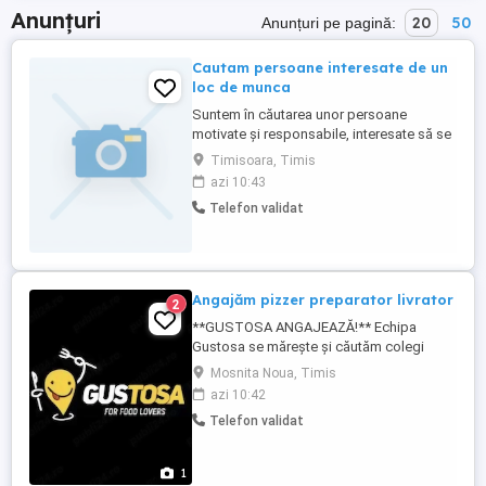
Anunțuri
20
50
Anunțuri pe pagină:
Cautam persoane interesate de un
loc de munca
Suntem în căutarea unor persoane
motivate și responsabile, interesate să se
alăture echipei noastre într-un mediu
Timisoara, Timis
profesional dinamic. Candidatul ideal
azi 10:43
trebuie să fie orientat către rezultate, să
Telefon validat
demonstreze abilități bune de comunicare
și să aibă o atitudine pozitivă față de
învățare și colaborare. ...
Angajăm pizzer preparator livrator
2
**GUSTOSA ANGAJEAZĂ!** Echipa
Gustosa se mărește și căutăm colegi
serioși și dornici de muncă pentru
Mosnita Noua, Timis
următoarele posturi: Pizzer Ajutor bucătar
azi 10:42
Livrator Program:2 zile lucrate 2 zile libere
Telefon validat
(2 cu 2) Cerințe: * Seriozitate și
responsabilitate; * Spirit de echipă; *
Experiența ...
1