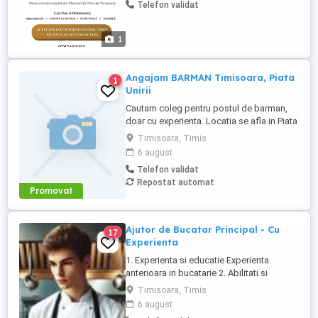
Telefon validat
standardelor de igienă și calitate. Îți
dorești să lucrezi în cadrul pensiunii
noastre? Dorim să te cunoaștem, nu ezita
1
...
Angajam BARMAN Timisoara, Piata
1
Unirii
Cautam coleg pentru postul de barman,
doar cu experienta. Locatia se afla in Piata
Unirii din Timisoara
Timisoara, Timis
6 august
Telefon validat
Repostat automat
Promovat
Ajutor de Bucatar Principal - Cu
17
Experienta
1. Experienta si educatie Experienta
anterioara in bucatarie 2. Abilitati si
competente Capacitatea de a respecta
Timisoara, Timis
retetele si indicatiile bucatarului.
6 august
Rapiditate si atentie la detalii in pregatirea