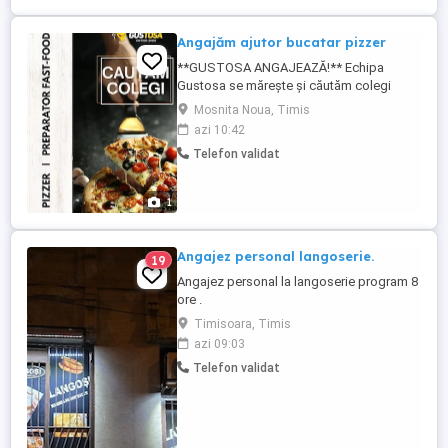
Angajăm ajutor bucatar pizzer
**GUSTOSA ANGAJEAZĂ!** Echipa
Gustosa se mărește și căutăm colegi
serioși și dornici de muncă pentru
Mosnita Noua, Timis
următoarele posturi: Pizzer Ajutor bucătar
azi 10:42
Program:2 zile lucrate 2 zile libere (2 cu 2)
Telefon validat
Cerințe: * Seriozitate și responsabilitate; *
Spirit de echipă; * Experiența constituie un
avantaj, dar nu ...
1
Angajez personal langoserie.
19
Angajez personal la langoserie program 8
ore .
Timisoara, Timis
azi 09:03
Telefon validat