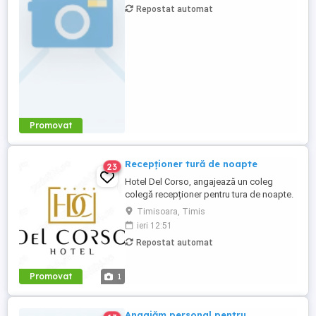
Repostat automat
Promovat
Recepționer tură de noapte
23
Hotel Del Corso, angajează un coleg
colegă recepționer pentru tura de noapte.
Responsabilități: - cunoașterea imbii
Timisoara, Timis
engleze obligatorie; - ture: 2 ture de 12h, 2
ieri 12:51
zile libere, doar de noapte; - să fii o
Repostat automat
persoană serioasă și muncitoare; - să
apreciezi și să pretuiești curățenia; - să
respecți programul ...
Promovat
1
Angajăm personal pentru