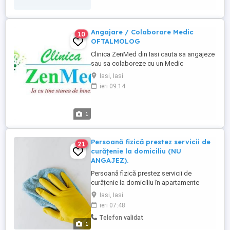
Angajare / Colaborare Medic
10
OFTALMOLOG
Clinica ZenMed din Iasi cauta sa angajeze
sau sa colaboreze cu un Medic
Oftalmolog disponibil pentru prima parte
Iasi, Iasi
a zilei in regim part time sau full time. Mai
ieri 09:14
multe detalii la
1
Persoană fizică prestez servicii de
21
curățenie la domiciliu (NU
ANGAJEZ).
Persoană fizică prestez servicii de
curățenie la domiciliu în apartamente
(curățenie de întreținere) cu produsele
Iasi, Iasi
clientului Menționez că eu fac curățenie nu
ieri 07:48
angajez.
Telefon validat
1