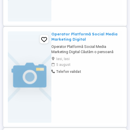
Operator Platformă Social Media
Marketing Digital
Operator Platformă Social Media
Marketing Digital Căutăm o persoană
organizată și creativă care să
Iasi, Iasi
administreze zilnic prezența noastră pe
5 august
social media și pe platforma MSN
Telefon validat
Microsoft Start. Nu ai nevoie de
experiență anterioară venim cu training la
început și îți arătăm exact cum lucrăm. Ce
vei ...