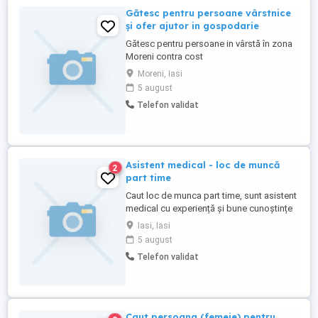
Gătesc pentru persoane vârstnice
și ofer ajutor in gospodarie
Gătesc pentru persoane in vârstă în zona
Moreni contra cost
Moreni, Iasi
5 august
Telefon validat
Asistent medical - loc de muncă
2
part time
Caut loc de munca part time, sunt asistent
medical cu experiență și bune cunoștințe
de operare PC și contabilitate primară.
Iasi, Iasi
Caut colaborare part-time preferabil în
5 august
Iași. Pentru detalii, mă puteți contacta la
Telefon validat
adresa de e-mail -
Caut persoana (femeie) pentru