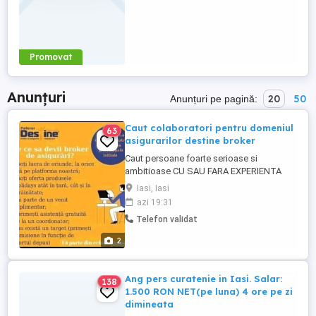
Promovat
Anunțuri
20
50
Anunțuri pe pagină:
Caut colaboratori pentru domeniul
63
asigurarilor destine broker
Caut persoane foarte serioase si
ambitioase CU SAU FARA EXPERIENTA
pentru a lucra in domeniul asigurarilor in
Iasi, Iasi
cadrul companiei DESTINE BROKER de
azi 19:31
Asigurare si Reasigurare. Puteti afla mai
Telefon validat
multe despre aceasta societate direct de
pe site: Este o companie in topul
2
brokerilor de asigurare din Romania ...
Ang pers curatenie in Iasi. Salar:
138
1.500 RON NET(pe luna) 4 ore pe zi
dimineata