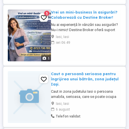
Vrei un mini-business în asigurări?
5
Colaborează cu Destine Broker!
Nu ai experiență în vânzări sau asigurări?
Nu-i nimic! Destine Broker oferă suport
complet și training, astfel încât să poți
Iasi, Iasi
începe imediat și să câștigi în funcție de
ieri 06:49
rezultatele tale. Ce vei face: Oferi
consultanță clienților pentru asigurări
auto, locuință, viață, sănătate Îți creezi
1
propriul portofoliu ...
Caut o persoană serioasa pentru
îngrijirea unui bătrân, zona județul
Iași.
Caut in zona judetului Iasi o persoana
amabila, serioasa, care se poate ocupa
de ingrijirea unui varstnic. Pentru mai multe
Iasi, Iasi
detalii va rog sa ma contactațil Petronela
6 august
Telefon validat