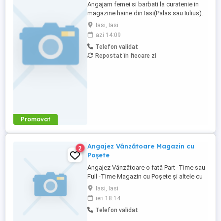
Angajam femei si barbati la curatenie in
magazine haine din Iasi(Palas sau Iulius).
Salar: 1.500 RON NET(in mana) pe luna.
Iasi, Iasi
Program lucru 4 ore dimineata doar cu
azi 14:09
contract munca. Solicitam si oferim
Telefon validat
seriozitate. Informatii doar la telefon.
Repostat în fiecare zi
Promovat
Angajez Vânzătoare Magazin cu
2
Poșete
Angajez Vânzătoare o fată Part -Time sau
Full -Time Magazin cu Poșete și altele cu
sau fără experiență salariu 1 500 - 3 000
Iasi, Iasi
Lei Cv-ul pe Publi24
ieri 18:14
Telefon validat