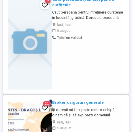
9
curățenie
Caut persoana pentru întreținere curățenie
in locuință ,grădină. Doresc o persoană
priceputa si la grădinărit (exclus
Iasi, Iasi
cosit).Dacă ați lucrat in seră este un
5 august
avantaj. Contract pentru minim 5 zile luna .
Telefon validat
Achit pentru infiintare PFA, servicii
curățenie. Oferte serioase doar cu
recomandare.
Broker asigurări generale
21
Îți dorești să faci parte dintr-o echipă
dinamică și să explorezi domeniul
asigurărilor? Caut persoane pasionate și
Iasi, Iasi
dornice să se alăture echipei mele în
5 august
calitate de colaboratori. Dacă îți dorești un