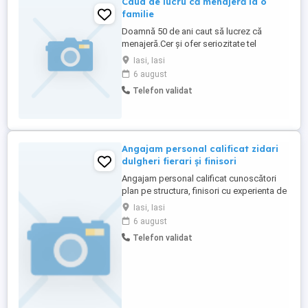
Caud de lucru că menajeră la o
familie
Doamnă 50 de ani caut să lucrez că
menajeră.Cer și ofer seriozitate tel
Iasi, Iasi
6 august
Telefon validat
Angajam personal calificat zidari
dulgheri fierari și finisori
Angajam personal calificat cunoscători
plan pe structura, finisori cu experienta de
preferat tencueli mecanizate gleturi
Iasi, Iasi
mecanizate daca nu aveți experiență avem
6 august
personal pentru a învăța. Oferim salariul
Telefon validat
corect în funcție de abilitățile fiecaruia. Tel