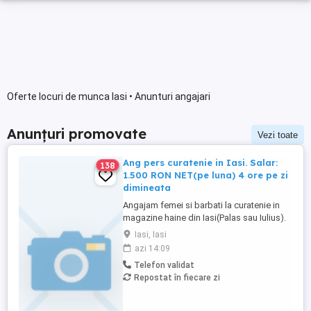
Oferte locuri de munca Iasi • Anunturi angajari
Anunțuri promovate
Vezi toate
Ang pers curatenie in Iasi. Salar:
138
1.500 RON NET(pe luna) 4 ore pe zi
dimineata
Angajam femei si barbati la curatenie in
magazine haine din Iasi(Palas sau Iulius).
Salar: 1.500 RON NET(in mana) pe luna.
Iasi, Iasi
Program lucru 4 ore dimineata doar cu
azi 14:09
contract munca. Solicitam si oferim
Telefon validat
seriozitate. Informatii doar la telefon.
Repostat în fiecare zi