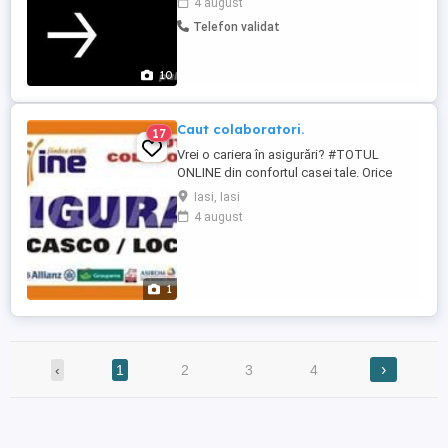
4 august
in vederea obtinerii permisului de
Telefon validat
conducere categoria Am, A1,B1, B si BE cu
autoturisme marca Scutere Vespa Tazzari
electric și Aixam electric pentru ...
10
Caut colaboratori.
17
Vrei o cariera în asigurări? #TOTUL
ONLINE din confortul casei tale. Orice
Asigurare la orice Asigurător fără sa va
Iasi, Iasi
deplasați!!!! Pentru oferte trimiteți
4 august
documentele necesare la nr .Informatii la
același nr, mesaj sau whatzap.
1
›
‹
1
2
3
4