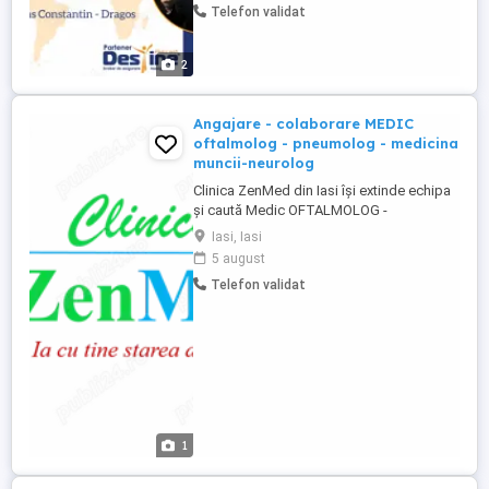
Telefon validat
venit suplimentar, împreună cu un program
flexibil care îți permite să lucrezi de
oriunde, iar biroul ...
2
Angajare - colaborare MEDIC
oftalmolog - pneumolog - medicina
muncii-neurolog
Clinica ZenMed din Iasi își extinde echipa
și caută Medic OFTALMOLOG -
PNEUMOLOG - MEDICINA MUNCII-
Iasi, Iasi
NEUROLOG, disponibil pentru prima parte
5 august
a zilei in regim part-time sau full-time
Telefon validat
pentru desfășurarea activității medicale în
regim de angajare sau colaborare. Cerințe:
Diplomă de licență în medicină ...
1