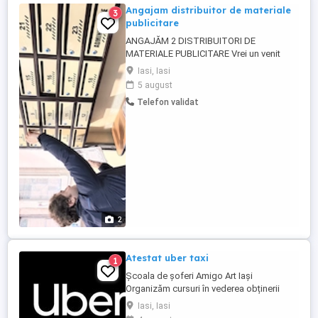
Angajam distribuitor de materiale
3
publicitare
ANGAJĂM 2 DISTRIBUITORI DE
MATERIALE PUBLICITARE Vrei un venit
suplimentar? Ești o persoană de
Iasi, Iasi
încredere? Îți place să lucrezi în aer liber și
5 august
să ai un program flexibil? A&I FAST
Telefon validat
LOGISTIC SEDITION SRL recrutează 2
persoane pentru distribuirea materialelor
publicitare, pliante, flyere și plicuri. Zone ...
2
Atestat uber taxi
1
Școala de șoferi Amigo Art Iași
Organizăm cursuri în vederea obținerii
atestatului pentru transport alternativ
Iasi, Iasi
(Uber Bolt) și TAXI Scolarizam persoane