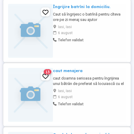
Îngrijire batrîni la domiciliu.
Caut să îngrijesc o batrînă pentru cîteva
ore pe zi menaj sau ajutor
gospodăresc.Sau de noapte.
Iasi, Iasi
6 august
Telefon validat
caut menajera
13
caut doamna serioasa pentru îngrijirea
unui bătrân de preferat să locuiască cu el
Iasi, Iasi
6 august
Telefon validat