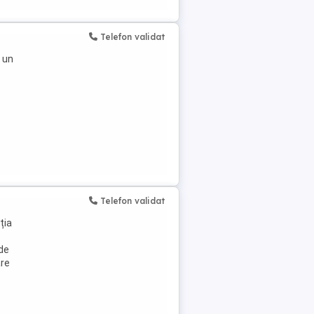
Telefon validat
 un
Telefon validat
ția
 de
are