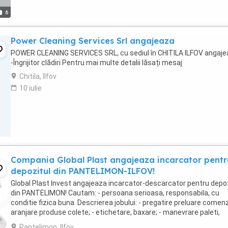
6
Power Cleaning Services Srl angajeaza
POWER CLEANING SERVICES SRL, cu sediul în CHITILA ILFOV angaj
-Îngrijitor clădiri Pentru mai multe detalii lăsați mesaj
Chitila, Ilfov
10 iulie
Compania Global Plast angajeaza incarcator pentr
depozitul din PANTELIMON-ILFOV!
Global Plast Invest angajeaza incarcator-descarcator pentru depoz
din PANTELIMON! Cautam: - persoana serioasa, responsabila, cu
conditie fizica buna. Descrierea jobului: - pregatire preluare comenzi
aranjare produse colete; - etichetare, baxare; - manevrare paleti,
incarcat-descarcat. Ce ...
Pantelimon, Ilfov