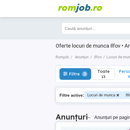
rom
job
.ro
Toate
Perso
Filtre
3
13
9
Oferte locuri de munca Ilfov • A
Romjob
Anunțuri
Ilfov
Locuri de mu
Toate
Pers
Filtre
3
13
9
Filtre active:
Locuri de munca
Ilf
Anunțuri
–
Anunțuri pe pagi