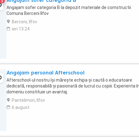
Angajam sofer categoria B
3
Angajam sofer categoria B la depozit materiale de comstructii
Comuna Berceni Ilfov
Berceni, Ilfov
ieri 13:24
Angajam personal Afterschool
Afterschool-ul nostru își mărește echipa și caută o educatoare
dedicată, responsabilă și pasionată de lucrul cu copiii. Experienta î
domeniu constituie un avantaj.
Pantelimon, Ilfov
6 august