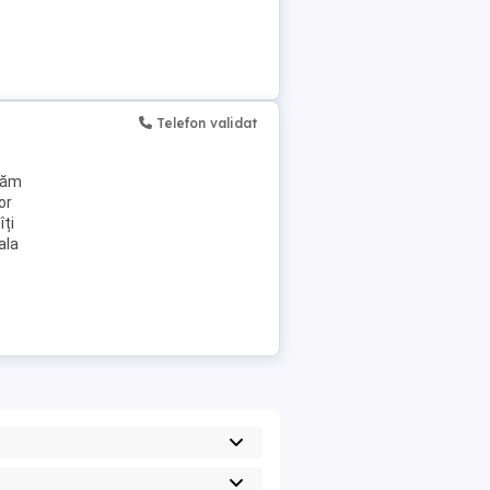
Telefon validat
tăm
or
îți
ala