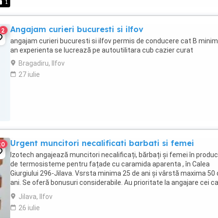
1
Angajam curieri bucuresti si ilfov
2
angajam curieri bucuresti si ilfov permis de conducere cat B minim
an experienta se lucrează pe autoutilitara cub cazier curat
Bragadiru, Ilfov
27 iulie
Urgent muncitori necalificati barbati si femei
20
Izotech angajează muncitori necalificați, bărbați și femei în produc
de termosisteme pentru fațade cu caramida aparenta , în Calea
Giurgiului 296-Jilava. Vsrsta minima 25 de ani și vârstă maxima 50
ani. Se oferă bonusuri considerabile. Au prioritate la angajare cei c
au lucrat în construcții, ...
Jilava, Ilfov
26 iulie