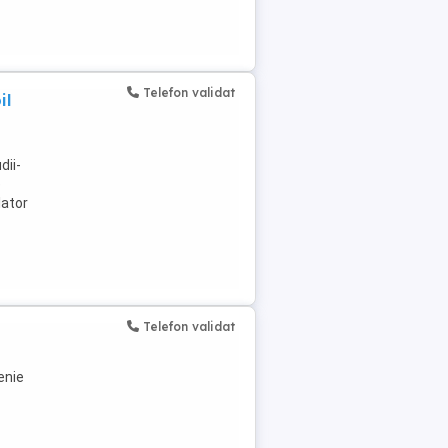
Telefon validat
il
dii-
e
lator
Telefon validat
enie