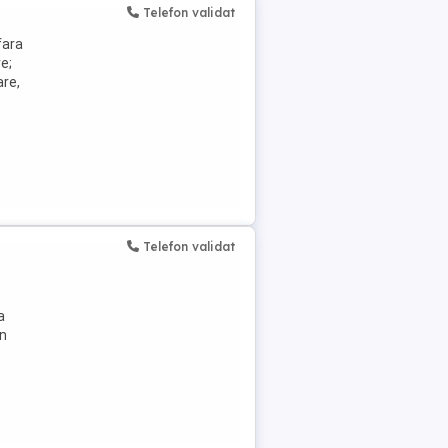
Telefon validat
fara
e;
are,
Telefon validat
a
on