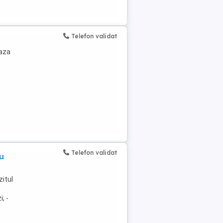
Telefon validat
eaza
Telefon validat
u
itul
; -