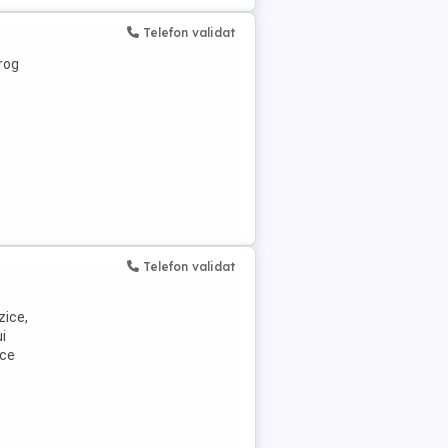
Telefon validat
rog
Telefon validat
zice,
i
ace