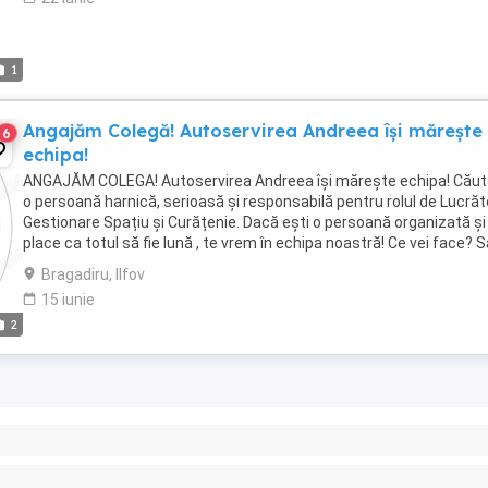
1
Angajăm Colegă! Autoservirea Andreea își mărește
6
echipa!
ANGAJĂM COLEGA! Autoservirea Andreea își mărește echipa! Cău
o persoană harnică, serioasă și responsabilă pentru rolul de Lucrăt
Gestionare Spațiu și Curățenie. Dacă ești o persoană organizată și 
place ca totul să fie lună , te vrem în echipa noastră! Ce vei face? S
de mese: Te ...
Bragadiru, Ilfov
15 iunie
2