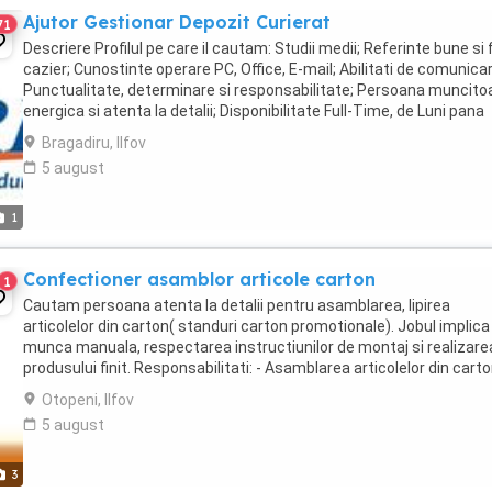
Ajutor Gestionar Depozit Curierat
71
Descriere Profilul pe care il cautam: Studii medii; Referinte bune si 
cazier; Cunostinte operare PC, Office, E-mail; Abilitati de comunicar
Punctualitate, determinare si responsabilitate; Persoana muncito
energica si atenta la detalii; Disponibilitate Full-Time, de Luni pana
Vineri ...
Bragadiru, Ilfov
5 august
1
Confectioner asamblor articole carton
1
Cautam persoana atenta la detalii pentru asamblarea, lipirea
articolelor din carton( standuri carton promotionale). Jobul implica
munca manuala, respectarea instructiunilor de montaj si realizare
produsului finit. Responsabilitati: - Asamblarea articolelor din cart
conform specificatiilor si instructiunilor - ...
Otopeni, Ilfov
5 august
3