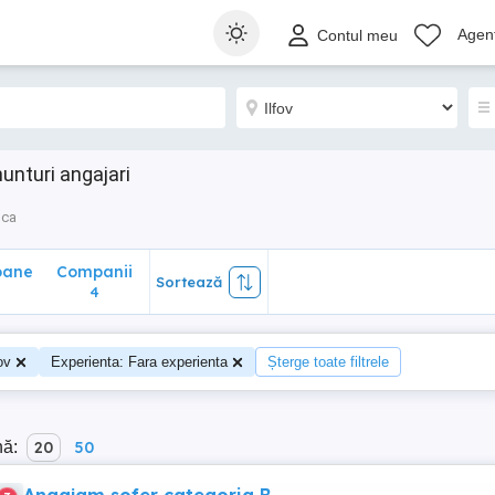
ane
Companii
Sortează
Agenț
Contul meu
4
nunturi angajari
nca
oane
Companii
Sortează
4
ov
Experienta: Fara experienta
Șterge toate filtrele
nă:
20
50