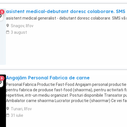
asistent medical-debutant doresc colaborare. SMS
3
asistent medical generalist - debutant doresc colaborare. SMS vă 
Snagov, Ilfov
3 august
Angajăm Personal Fabrica de carne
19
Personal Fabrica Productie Fast-Food Angajam personal productie
pentru fabrica de produse fast-food (shaorma), pentru activitati fi
repetitive, intr-un mediu organizat. Posturi disponibile Transator pu
Ambalator carne shaorma Lucrator productie (shaormar) Ce vei f
concret: Transator ...
Tunari, Ilfov
31 iulie