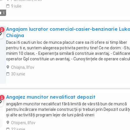
9 iulie
1
Angajam lucrator comercial-casier-benzinarie Luko
2
Chiajna
Daca iti cauti un loc de munca placut care sa iti ofere si timp liber
pentru ti e, suntem alegerea potrivita pentru tine! Ce ne dorim: -Stu
minim 10 clase; - Experiența similară constituie avantaj; - Calificar
operator Gpl constituie un avantaj; - Cunoștințele de operare calcu
de dorit ...
Chiajna, Ilfov
30 iunie
Angajez muncitor nevalificat depozit
1
angajăm muncitor necalificat fără limită de vârstă bun de muncă
pentru încărcare materiale construcții și treburi prin Depozit curăț
și alte activități program lejer de luni până vineri
Otopeni, Ilfov
22 iunie