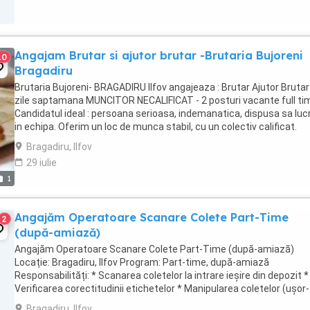
Angajam Brutar si ajutor brutar -Brutaria Bujoreni
10
Bragadiru
Brutaria Bujoreni- BRAGADIRU Ilfov angajeaza : Brutar Ajutor Brutar
zile saptamana MUNCITOR NECALIFICAT - 2 posturi vacante full ti
Candidatul ideal : persoana serioasa, indemanatica, dispusa sa lu
in echipa. Oferim un loc de munca stabil, cu un colectiv calificat.
CEREM ...
Bragadiru, Ilfov
29 iulie
1
Angajăm Operatoare Scanare Colete Part-Time
2
(după-amiază)
Angajăm Operatoare Scanare Colete Part-Time (după-amiază)
Locație: Bragadiru, Ilfov Program: Part-time, după-amiază
Responsabilități: * Scanarea coletelor la intrare ieșire din depozit *
Verificarea corectitudinii etichetelor * Manipularea coletelor (ușor-
mediu) * Menținerea ordinii la locul de ...
Bragadiru, Ilfov