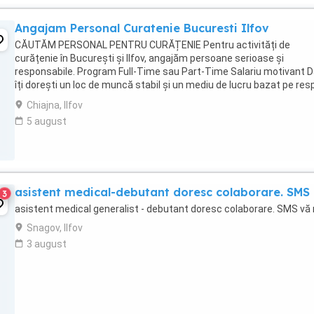
Angajam Personal Curatenie Bucuresti Ilfov
CĂUTĂM PERSONAL PENTRU CURĂȚENIE Pentru activități de
curățenie în București și Ilfov, angajăm persoane serioase și
responsabile. Program Full-Time sau Part-Time Salariu motivant 
îți dorești un loc de muncă stabil și un mediu de lucru bazat pe res
și seriozitate, contactează-ne pentru ...
Chiajna, Ilfov
5 august
asistent medical-debutant doresc colaborare. SMS
3
asistent medical generalist - debutant doresc colaborare. SMS vă 
Snagov, Ilfov
3 august