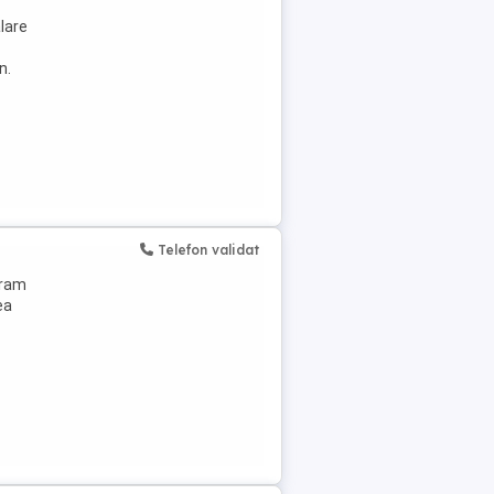
lare
n.
Telefon validat
eram
ea