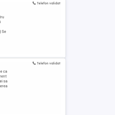
Telefon validat
tru
i
) Se
Telefon validat
ie ca
erent
ei sa
ierea