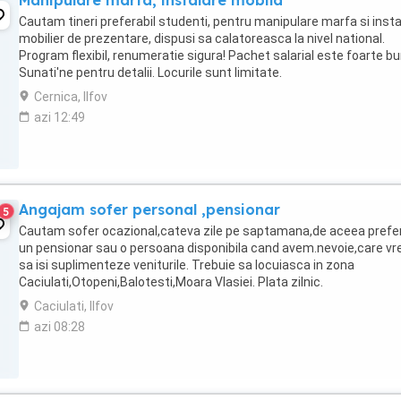
Manipulare marfa, instalare mobila
Cautam tineri preferabil studenti, pentru manipulare marfa si insta
mobilier de prezentare, dispusi sa calatoreasca la nivel national.
Program flexibil, renumeratie sigura! Pachet salarial este foarte bu
Sunati'ne pentru detalii. Locurile sunt limitate.
Cernica, Ilfov
azi 12:49
Angajam sofer personal ,pensionar
5
Cautam sofer ocazional,cateva zile pe saptamana,de aceea pref
un pensionar sau o persoana disponibila cand avem.nevoie,care vr
sa isi suplimenteze veniturile. Trebuie sa locuiasca in zona
Caciulati,Otopeni,Balotesti,Moara Vlasiei. Plata zilnic.
Caciulati, Ilfov
azi 08:28