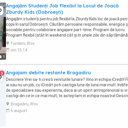
Angajăm Studenți Job Flexibil la Locul de Joacă
Zburdy Kids (Dobroești)
Angajăm studenți pentru job flexibil la Zburdy Kids loc de joacă pen
copii în satul Dobroești. Căutăm persoane responsabile, energice ș
sociabile pentru colaborare angajare part-time. Program de lucru:
Program flexibil (atât în weekend cât și în unele zile din săptămână
stabilește în funcție ...
Fundeni, Ilfov
ieri 15:14
3
Angajam debite restante Bragadiru
3
Descriere Vrei sa-ti cresti veniturile lunare? Vino in echipa iCredit! F
ai sau nu un job, cu iCredit poti castiga luna de luna mai mult. Indif
de specializare sau experienta, daca ai un spirit antreprenorial si vr
castigi din ce in ce mai mult, te asteptam in echipa noastra! Descr
...
Bragadiru, Ilfov
6 august