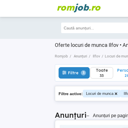
rom
job
.ro
Toate
Perso
Filtre
3
33
28
Oferte locuri de munca Ilfov • A
Romjob
Anunțuri
Ilfov
Locuri de mu
Toate
Pers
Filtre
3
33
2
Filtre active:
Locuri de munca
Ilf
Anunțuri
–
Anunțuri pe pagi