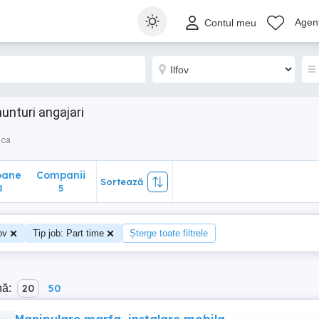
ane
Companii
Sortează
Agenț
Contul meu
5
nunturi angajari
nca
oane
Companii
Sortează
8
5
ov
Tip job: Part time
Șterge toate filtrele
nă:
20
50