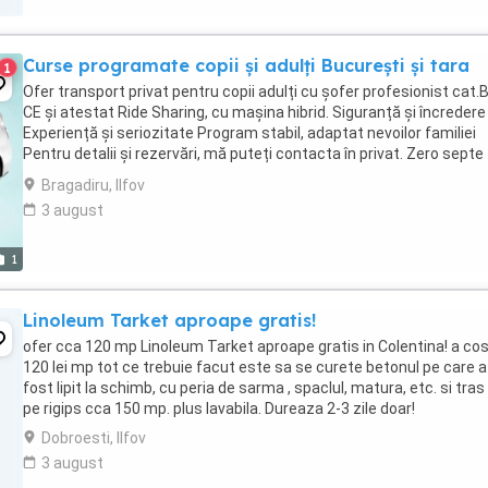
Curse programate copii și adulți București și tara
1
Ofer transport privat pentru copii adulți cu șofer profesionist cat.B
CE și atestat Ride Sharing, cu mașina hibrid. Siguranță și încredere
Experiență și seriozitate Program stabil, adaptat nevoilor familiei
Pentru detalii și rezervări, mă puteți contacta în privat. Zero septe
noua unu trei opt sase ...
Bragadiru, Ilfov
3 august
1
Linoleum Tarket aproape gratis!
ofer cca 120 mp Linoleum Tarket aproape gratis in Colentina! a co
120 lei mp tot ce trebuie facut este sa se curete betonul pe care a
fost lipit la schimb, cu peria de sarma , spaclul, matura, etc. si tras
pe rigips cca 150 mp. plus lavabila. Dureaza 2-3 zile doar!
Dobroesti, Ilfov
3 august