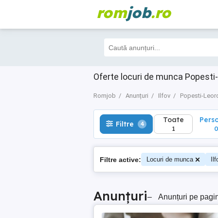
rom
job
.ro
Toate
Perso
Filtre
4
1
0
Oferte locuri de munca Popesti-L
Romjob
Anunțuri
Ilfov
Popesti-Leor
Toate
Pers
Filtre
4
1
Filtre active:
Locuri de munca
Ilf
Anunțuri
–
Anunțuri pe pagi