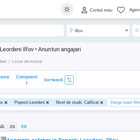
ane
Companii
Sortează
Agenț
Contul meu
1
eordeni Ilfov • Anunturi angajari
deni
Locuri de munca
oane
Companii
Sortează
0
1
ov
Popesti-Leordeni
Nivel de studii: Calificat
Șterge toate filtr
nă:
20
50