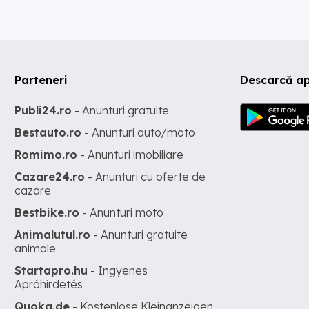
Parteneri
Descarcă ap
Publi24.ro
- Anunturi gratuite
Bestauto.ro
- Anunturi auto/moto
Romimo.ro
- Anunturi imobiliare
Cazare24.ro
- Anunturi cu oferte de
cazare
Bestbike.ro
- Anunturi moto
Animalutul.ro
- Anunturi gratuite
animale
Startapro.hu
- Ingyenes
Apróhirdetés
Quoka.de
- Kostenlose Kleinanzeigen