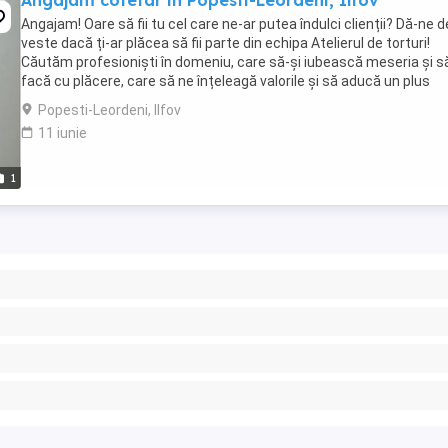
Angajam cofetar in Popesti-Leordeni, Ilfov
Angajam! Oare să fii tu cel care ne-ar putea îndulci clienții? Dă-ne d
veste dacă ți-ar plăcea să fii parte din echipa Atelierul de torturi!
Căutăm profesioniști în domeniu, care să-și iubească meseria și s
facă cu plăcere, care să ne înțeleagă valorile și să aducă un plus
valoare locației noastre ...
Popesti-Leordeni, Ilfov
11 iunie
1