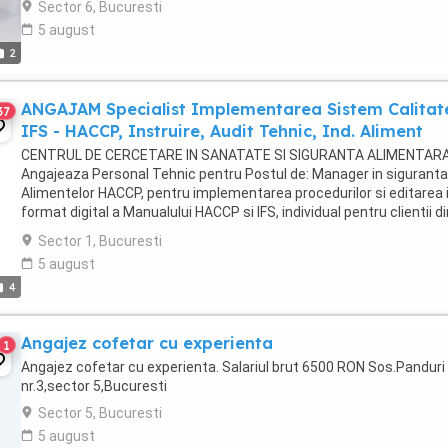
Sector 6, Bucuresti
5 august
2
ANGAJAM Specialist Implementarea Sistem Calitat
37
IFS - HACCP, Instruire, Audit Tehnic, Ind. Aliment
CENTRUL DE CERCETARE IN SANATATE SI SIGURANTA ALIMENTARA 
Angajeaza Personal Tehnic pentru Postul de: Manager in siguranta
Alimentelor HACCP, pentru implementarea procedurilor si editarea 
format digital a Manualului HACCP si IFS, individual pentru clientii di
unitati de alimentatie publica ...
Sector 1, Bucuresti
5 august
4
Angajez cofetar cu experienta
1
Angajez cofetar cu experienta. Salariul brut 6500 RON Sos.Panduri
nr.3,sector 5,Bucuresti
Sector 5, Bucuresti
5 august