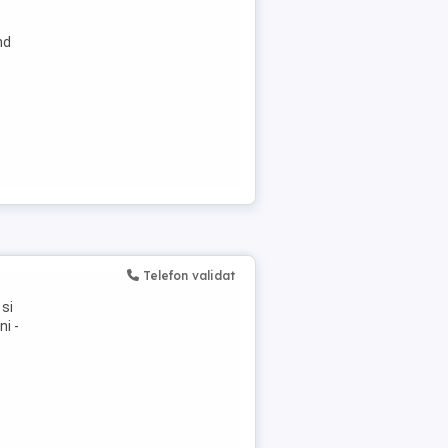
nd
Telefon validat
 si
ni -