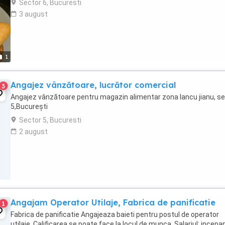
Sector 6, Bucuresti
3 august
1
Angajez vânzătoare, lucrător comercial
3
Angajez vânzătoare pentru magazin alimentar zona Iancu jianu, s
5,București
Sector 5, Bucuresti
2 august
Angajam Operator Utilaje, Fabrica de panificatie
1
Fabrica de panificatie Angajeaza baieti pentru postul de operator
utilaje. Calificarea se poate face la locul de munca. Salariul: incepa