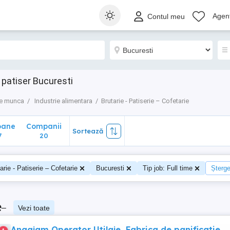
ane
Companii
Sortează
Agenț
Contul meu
20
 patiser Bucuresti
de munca
Industrie alimentara
Brutarie - Patiserie – Cofetarie
oane
Companii
Sortează
7
20
arie - Patiserie – Cofetarie
Bucuresti
Tip job: Full time
Șterge 
e
–
Vezi toate
Angajam Operator Utilaje, Fabrica de panificatie