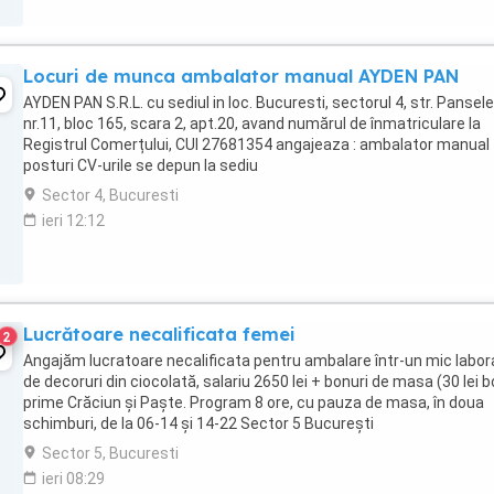
Locuri de munca ambalator manual AYDEN PAN
AYDEN PAN S.R.L. cu sediul in loc. Bucuresti, sectorul 4, str. Panselel
nr.11, bloc 165, scara 2, apt.20, avand numărul de înmatriculare la
Registrul Comerțului, CUI 27681354 angajeaza : ambalator manual 
posturi CV-urile se depun la sediu
Sector 4, Bucuresti
ieri 12:12
Lucrătoare necalificata femei
2
Angajăm lucratoare necalificata pentru ambalare într-un mic labor
de decoruri din ciocolată, salariu 2650 lei + bonuri de masa (30 lei b
prime Crăciun și Paște. Program 8 ore, cu pauza de masa, în doua
schimburi, de la 06-14 și 14-22 Sector 5 București
Sector 5, Bucuresti
ieri 08:29