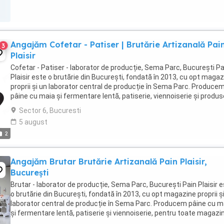
Angajăm Cofetar - Patiser | Brutărie Artizanală Pai
3
Plaisir
Cofetar - Patiser - laborator de producție, Sema Parc, București Pa
Plaisir este o brutărie din București, fondată în 2013, cu opt maga
proprii și un laborator central de producție în Sema Parc. Produce
pâine cu maia și fermentare lentă, patiserie, viennoiserie și produs
cofetărie, pentru ...
Sector 6, Bucuresti
5 august
2
Angajăm Brutar Brutărie Artizanală Pain Plaisir,
București
Brutar - laborator de producție, Sema Parc, București Pain Plaisir 
o brutărie din București, fondată în 2013, cu opt magazine proprii ș
laborator central de producție în Sema Parc. Producem pâine cu m
și fermentare lentă, patiserie și viennoiserie, pentru toate magazi
proprii și colaboratori. Căutăm ...