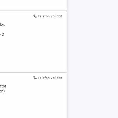
Telefon validat
or,
- 2
Telefon validat
ator
on),