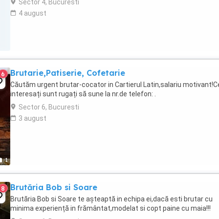
Sector 4, Bucuresti
4 august
Brutarie,Patiserie, Cofetarie
6
Căutăm urgent brutar-cocator in Cartierul Latin,salariu motivant!C
interesați sunt rugați să sune la nr.de telefon: .
Sector 6, Bucuresti
3 august
1
Brutăria Bob si Soare
8
Brutăria Bob si Soare te așteaptă in echipa ei,dacă esti brutar cu
minima experiență in frământat,modelat si copt paine cu maia!!!