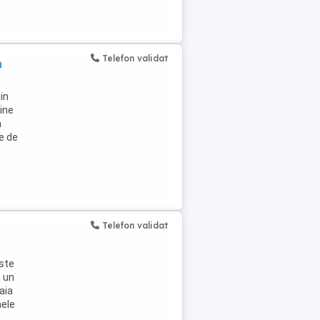
Telefon validat
n
in
zine
m
e de
Telefon validat
este
i un
aia
nele