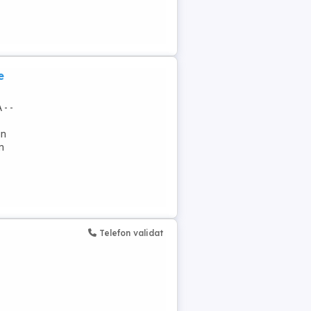
e
- -
in
n
Telefon validat