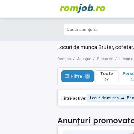
rom
job
.ro
Toate
Perso
Filtre
3
37
17
Locuri de munca Brutar, cofetar,
Romjob
Anunțuri
Bucuresti
Locuri 
Toate
Pers
Filtre
3
37
1
→
Filtre active:
Locuri de munca
Brut
Anunțuri promovat