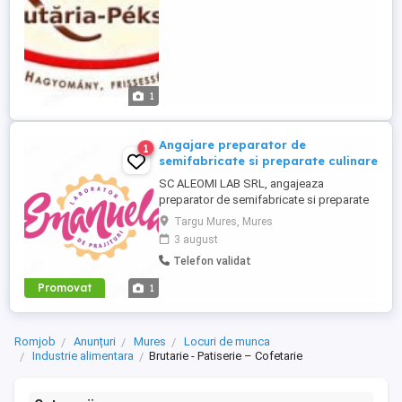
1
Angajare preparator de
1
semifabricate si preparate culinare
SC ALEOMI LAB SRL, angajeaza
preparator de semifabricate si preparate
culinare. Este disponibil un singur loc de
Targu Mures, Mures
munca in localitatea Targu Mures, Str.
3 august
Ciucului nr. 12. Se ofera salariu minim pe
Telefon validat
economie plus bonuri de masa zi
lucratoare in valoare de 30 lei. Acest loc
Promovat
1
de munca este pentru persoane din ...
Romjob
Anunțuri
Mures
Locuri de munca
Industrie alimentara
Brutarie - Patiserie – Cofetarie