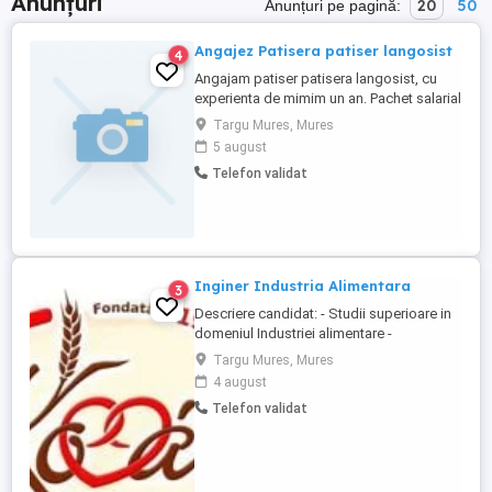
Anunțuri
20
50
Anunțuri pe pagină:
Angajez Patisera patiser langosist
4
Angajam patiser patisera langosist, cu
experienta de mimim un an. Pachet salarial
in functie de realizari, loc de munca sigur
Targu Mures, Mures
si placut. Nu angajam minori sau pe
5 august
perioada scurta. Solicitam seriozitate,
Telefon validat
harnicie si capacitatea de munca in
echipa. Pentru a aplica, va rugam sa
trimiteti cv pe adresa ...
Inginer Industria Alimentara
3
Descriere candidat: - Studii superioare in
domeniul Industriei alimentare -
Competente in planificare, organizare,
Targu Mures, Mures
delegare, control si comunicare; -
4 august
Capacitate de previziune si de evaluare
Telefon validat
obiectiva; - Capacitate de analiza si
sinteza; - Usurinta in exprimarea ideilor,
deprinderea de a vorbi in public; - Putere ...