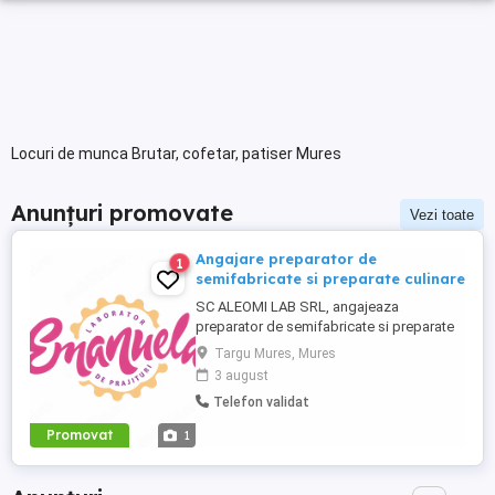
Locuri de munca Brutar, cofetar, patiser Mures
Anunțuri promovate
Vezi toate
Angajare preparator de
1
semifabricate si preparate culinare
SC ALEOMI LAB SRL, angajeaza
preparator de semifabricate si preparate
culinare. Este disponibil un singur loc de
Targu Mures, Mures
munca in localitatea Targu Mures, Str.
3 august
Ciucului nr. 12. Se ofera salariu minim pe
Telefon validat
economie plus bonuri de masa zi
lucratoare in valoare de 30 lei. Acest loc
Promovat
1
de munca este pentru persoane din ...