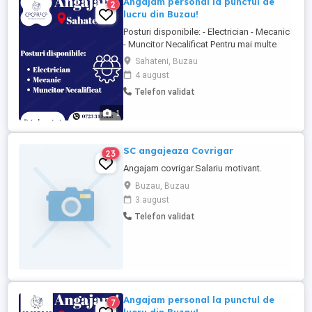
Angajam personal la punctul de
2
lucru din Buzau!
Posturi disponibile: - Electrician - Mecanic
- Muncitor Necalificat Pentru mai multe
detalii va rugam sa sunati la numarul din
Sahateni, Buzau
anunt.
4 august
Telefon validat
1
SC angajeaza Covrigar
23
Angajam covrigar.Salariu motivant.
Buzau, Buzau
3 august
Telefon validat
Angajam personal la punctul de
7