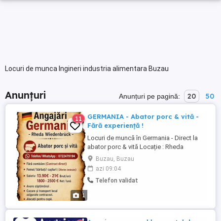
Locuri de munca Ingineri industria alimentara Buzau
Anunțuri
20
50
Anunțuri pe pagină:
GERMANIA - Abator porc & vită -
11
Fără experiență !
Locuri de muncă în Germania - Direct la
abator porc & vită Locație : Rheda
Wiedenbruck. Fără intermediari ! Comision
Buzau, Buzau
zero! < Ce oferim : Angajare imediată: -
azi 09:04
Acceptăm femei, bărbați și cupluri. - Fără
Telefon validat
experiență: Beneficiezi de instruire gratuită
la locul de muncă. - Contract ...
1