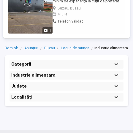
minim de experiență la cuțit de preferat
cupluri serioase care dețin permis de
Buzau, Buzau
conducere categoria B ,dacă doriți mai
4 iulie
multe detalii în privat de preferat pe
Telefon validat
WhatsApp nu răspund la mesaje pe
numărul de telefon.NU SE OFERĂ
1
TRANSPORT DIN ROMÂNIA ÎN OLANDA.
Romjob
Anunțuri
Buzau
Locuri de munca
Industrie alimentara
Categorii
Industrie alimentara
Județe
Localități