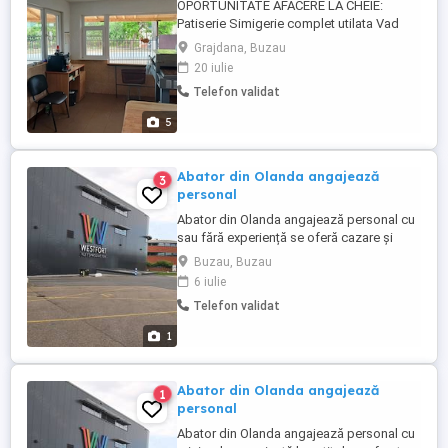
OPORTUNITATE AFACERE LA CHEIE:
Patiserie Simigerie complet utilata Vad
excelent, FARA CONCURENTA! Se ofera
Grajdana, Buzau
spre inchiriere spatiu comercial si afacere
20 iulie
la cheie in domeniul patiseriei si
Telefon validat
productiei de covrigi. Locatia este
complet utilata, gata pentru inceperea
5
activitatii din prima zi, ideala pentru ...
Abator din Olanda angajează
3
personal
Abator din Olanda angajează personal cu
sau fără experiență se oferă cazare și
transport până la locul de muncă.Mai
Buzau, Buzau
multe detalii și informații pe WhatsApp la
6 iulie
numărul de telefon din anunț.Nu se oferă
Telefon validat
transport din România.
1
Abator din Olanda angajează
1
personal
Abator din Olanda angajează personal cu