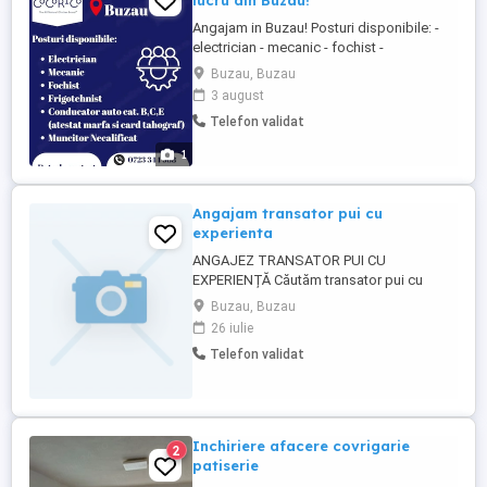
lucru din Buzau!
Angajam in Buzau! Posturi disponibile: -
electrician - mecanic - fochist -
frigotehnist - conducator auto cat. B,C,E
Buzau, Buzau
(atestat marfa si card tahograf) - muncitor
3 august
necalifcat Pentru mai multe detalii va
Telefon validat
rugam sa sunati la numarul din anunt.
1
Angajam transator pui cu
experienta
ANGAJEZ TRANSATOR PUI CU
EXPERIENȚĂ Căutăm transator pui cu
experiență pentru angajare. Oferim salariu
Buzau, Buzau
atractiv și condiții bune de muncă. Pentru
26 iulie
mai multe informații, vă rugăm să ne
Telefon validat
contactați la telefon.
Inchiriere afacere covrigarie
2
patiserie