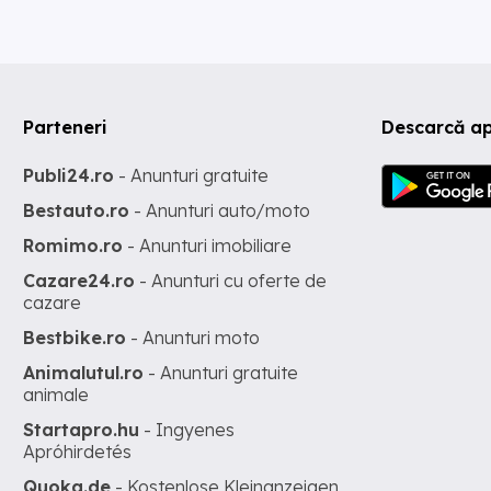
Parteneri
Descarcă ap
Publi24.ro
- Anunturi gratuite
Bestauto.ro
- Anunturi auto/moto
Romimo.ro
- Anunturi imobiliare
Cazare24.ro
- Anunturi cu oferte de
cazare
Bestbike.ro
- Anunturi moto
Animalutul.ro
- Anunturi gratuite
animale
Startapro.hu
- Ingyenes
Apróhirdetés
Quoka.de
- Kostenlose Kleinanzeigen