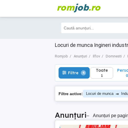
rom
job
.ro
Toate
Perso
Filtre
4
1
0
Locuri de munca Ingineri indust
Romjob
Anunțuri
Ilfov
Domnesti
Toate
Pers
Filtre
4
1
→
Filtre active:
Locuri de munca
Indu
Anunțuri
–
Anunțuri pe pagi