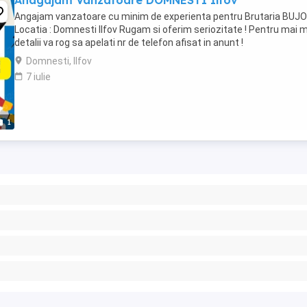
Anagajam Vanzatoare DOMNESTI Ilfov
Angajam vanzatoare cu minim de experienta pentru Brutaria BUJ
Locatia : Domnesti Ilfov Rugam si oferim seriozitate ! Pentru mai 
detalii va rog sa apelati nr de telefon afisat in anunt !
Domnesti, Ilfov
7 iulie
1