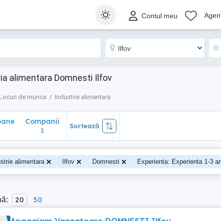
ane
Companii
Sortează
Agenț
Contul meu
1
ria alimentara Domnesti Ilfov
Locuri de munca
Industrie alimentara
oane
Companii
Sortează
0
1
strie alimentara
Ilfov
Domnesti
Experienta: Experienta 1-3 an
nă:
20
50