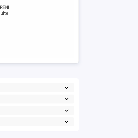
ORENI
multe