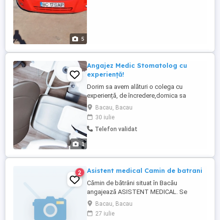
5
Angajez Medic Stomatolog cu
experiență!
Dorim sa avem alături o colega cu
experiență, de încredere,dornica sa
evolueze,serioasa,cu grija fata de
Bacau, Bacau
pacienți. Așteptăm CV -ul dvs la nr. de
30 iulie
WhatsApp. Rog seriozitate!
Telefon validat
1
Asistent medical Camin de batrani
2
Cămin de bătrâni situat în Bacău
angajează ASISTENT MEDICAL. Se
lucrează în ture 12 24 12 48.
Bacau, Bacau
27 iulie