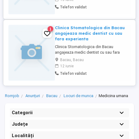
vederea programarii unui interviu.
Telefon validat
Clinica Stomatologica din Bacau
1
angajeaza medic dentist cu sau
fara experienta
Clinica Stomatologica din Bacau
angajeaza medic dentist cu sau fara
experienta ( sau oferă colaborare). Pentru
Bacau, Bacau
mai multe detalii vă rugăm să sunați la
12 iunie
numărul de telefon din anunț
Telefon validat
Romjob
Anunțuri
Bacau
Locuri de munca
Medicina umana
Categorii
Județe
Localități