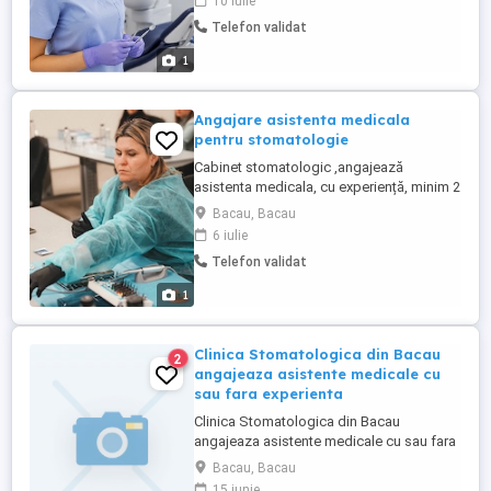
10 iulie
asistent medical și aviz de liberă practică
Telefon validat
valabil; Experiența în domeniul
stomatologic constituie un avantaj;
1
Abilități bune de comunicare și lucru ...
Angajare asistenta medicala
pentru stomatologie
Cabinet stomatologic ,angajează
asistenta medicala, cu experiență, minim 2
ani. CV -urile le trimiteți pe WhatsApp si
Bacau, Bacau
noi va contactam in cel mai scurt timp.Rog
6 iulie
seriozitate!
Telefon validat
1
Clinica Stomatologica din Bacau
2
angajeaza asistente medicale cu
sau fara experienta
Clinica Stomatologica din Bacau
angajeaza asistente medicale cu sau fara
experienta. Va rugam sa nu trimiteti CV-uri,
Bacau, Bacau
sunati exclusiv la telefonul din anunt in
15 iunie