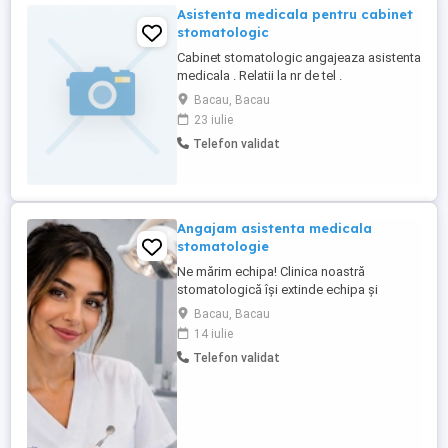
Asistenta medicala pentru cabinet
stomatologic
Cabinet stomatologic angajeaza asistenta
medicala . Relatii la nr de tel .
Bacau, Bacau
23 iulie
Telefon validat
Angajam asistenta medicala
stomatologie
Ne mărim echipa! Clinica noastră
stomatologică își extinde echipa și
angajează Asistentă Medicală cu
Bacau, Bacau
experiență! Dacă ești o persoană
14 iulie
organizată, empatică, responsabilă și îți
Telefon validat
dorești să lucrezi într-un mediu modern,
profesionist și orientat către calitatea
actului medical, te invităm să faci parte ...