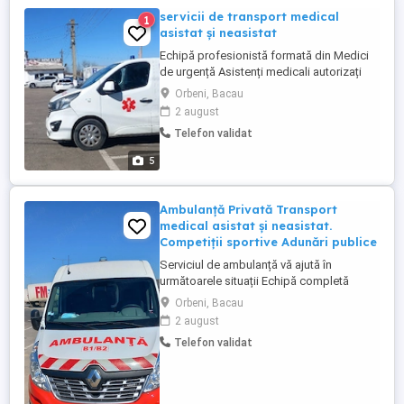
servicii de transport medical
1
asistat și neasistat
Echipă profesionistă formată din Medici
de urgență Asistenți medicali autorizați
Oferim următoarele servicii Transport
Orbeni, Bacau
medical asistat și neasistat național și
2 august
internațional Asistență medicală
Telefon validat
competiții sportive și diverse activități
Echipă completă și empatici Orice tip de
5
transport medical ...
Ambulanță Privată Transport
medical asistat și neasistat.
Competiții sportive Adunări publice
Serviciul de ambulanță vă ajută în
următoarele situații Echipă completă
formată din Medic medicină de urgență și
Orbeni, Bacau
asistenți medicali Transport medical
2 august
asistat Transport medical neasistat
Telefon validat
Transport inter-spitalicesc Deplasare
toată România Preluarea pacienților de la
orice etaj și greutate pe dispozitive ...