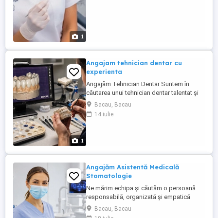
1
Angajam tehnician dentar cu
experienta
Angajăm Tehnician Dentar Suntem în
căutarea unui tehnician dentar talentat și
dedicat pentru a se alătura echipei
Bacau, Bacau
noastre moderne. Salariu: între 3000 5000
14 iulie
euro (în funcție de experiență și
performanță) Cerințe: Experiență solidă în
design dentar utilizând Exocad Cunoștințe
1
avansate de ceramică ...
Angajăm Asistentă Medicală
Stomatologie
Ne mărim echipa și căutăm o persoană
responsabilă, organizată și empatică
pentru postul de Asistentă Medicală în
Bacau, Bacau
Stomatologie. Cerințe: Diplomă de