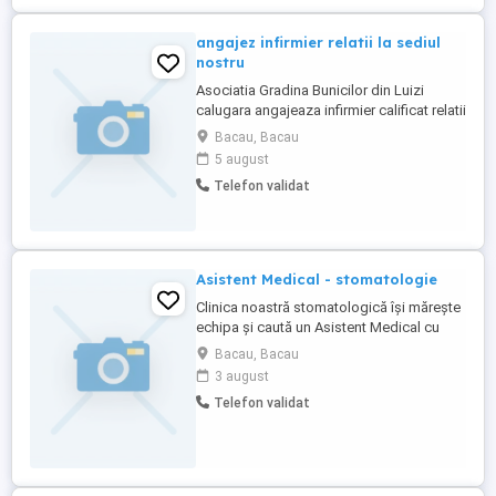
angajez infirmier relatii la sediul
nostru
Asociatia Gradina Bunicilor din Luizi
calugara angajeaza infirmier calificat relatii
la sediul asociatiei
Bacau, Bacau
5 august
Telefon validat
Asistent Medical - stomatologie
Clinica noastră stomatologică își mărește
echipa și caută un Asistent Medical cu
experiență, dedicat, organizat și orientat
Bacau, Bacau
către îngrijirea pacienților. Cerințe: Studii
3 august
de specialitate finalizate și drept de liberă
Telefon validat
practică valabil; Experiență în cadrul unei
clinici sau cabinet stomatologic (minimum
...