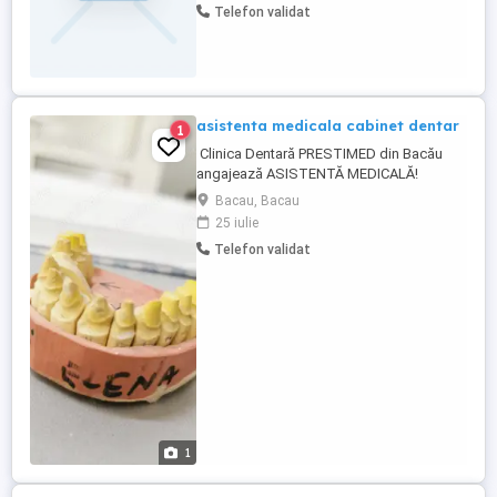
Telefon validat
asistenta medicala cabinet dentar
1
Clinica Dentară PRESTIMED din Bacău
angajează ASISTENTĂ MEDICALĂ!
Suntem o clinică stomatologică modernă
Bacau, Bacau
situată în zona centrală a orașului Bacău și
25 iulie
căutăm o persoană dedicată, empatică și
Telefon validat
organizată care să ni se alăture în echipă.
Program de lucru: Luni, Marți, Joi: 13:00
21:00 Miercuri, ...
1