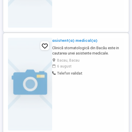
asistent(a) medical(a)
Clinică stomatologică din Bacău este in
cautarea unei asistente medicale.
Programul de lucru este de luni-vineri, în
Bacau, Bacau
schimburi. Așteptăm CV-ul persoanelor
6 august
interesate.
Telefon validat