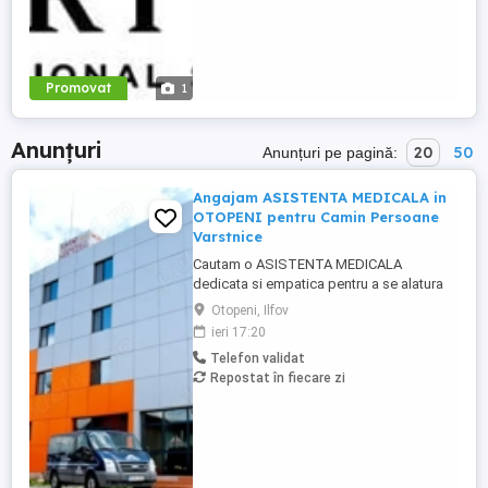
Promovat
1
Anunțuri
20
50
Anunțuri pe pagină:
Angajam ASISTENTA MEDICALA in
OTOPENI pentru Camin Persoane
Varstnice
Cautam o ASISTENTA MEDICALA
dedicata si empatica pentru a se alatura
echipei noastre din OTOPENI, intr-un
Otopeni, Ilfov
Camin de Persoane Varstnice. Candidatul
ieri 17:20
ideal va fi responsabil a pentru acordarea
Telefon validat
ingrijirilor medicale de baza rezidentilor,
Repostat în fiecare zi
monitorizarea starii de sanatate,
administrarea medicamentelor conform ...