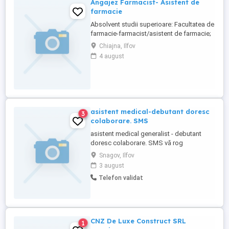
Angajez Farmacist- Asistent de
farmacie
Absolvent studii superioare: Facultatea de
farmacie-farmacist/asistent de farmacie;
Certificat de membru al Colegiului
Chiajna, Ilfov
Farmacistilor, vizat pe anul 2022; Sa detii
4 august
bune abilitati de comunicare si relationare;
Cunostinte de Microsoft Office; Sa ai
empatie, receptivitate, atentie si energie;
Sa oferi ajutor, ...
asistent medical-debutant doresc
3
colaborare. SMS
asistent medical generalist - debutant
doresc colaborare. SMS vă rog
Snagov, Ilfov
3 august
Telefon validat
CNZ De Luxe Construct SRL
1