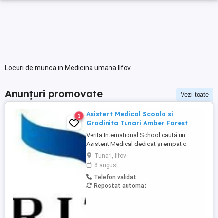
Locuri de munca in Medicina umana Ilfov
Anunțuri promovate
Vezi toate
Asistent Medical Scoala si
1
Gradinita Tunari Amber Forest
Verita International School caută un
Asistent Medical dedicat și empatic
pentru campusul din Tunari, Ilfov in cadrul
Tunari, Ilfov
Amber Forest. Vei juca un rol esențial în
6 august
asigurarea unui mediu sigur și sănătos
Telefon validat
pentru elevi și comunitatea școlară.
Repostat automat
Responsabilități principale: Acordarea
primului ajutor în caz de ...