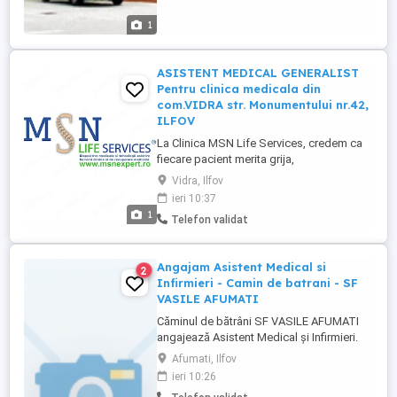
1
ASISTENT MEDICAL GENERALIST
Pentru clinica medicala din
com.VIDRA str. Monumentului nr.42,
ILFOV
La Clinica MSN Life Services, credem ca
fiecare pacient merita grija,
profesionalism si empatie. Daca iti doresti
Vidra, Ilfov
sa faci parte dintr-o echipa medicala
ieri 10:37
moderna, orientata catre calitate si
1
Telefon validat
rezultate, te invitam sa ni te alaturi.
Responsabilitati: Asistarea medicilor in
timpul consultatiilor si procedurilor ...
Angajam Asistent Medical si
2
Infirmieri - Camin de batrani - SF
VASILE AFUMATI
Căminul de bătrâni SF VASILE AFUMATI
angajează Asistent Medical și Infirmieri.
**Responsabilități Asistent Medical:** *
Afumati, Ilfov
Administrarea medicamentelor conform
ieri 10:26
prescripțiilor medicale. * Monitorizarea