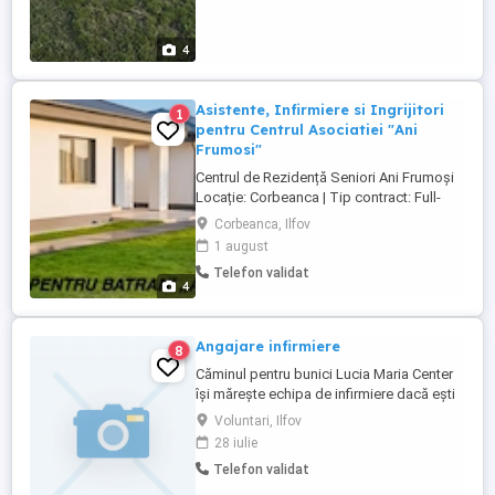
4
Asistente, Infirmiere si Ingrijitori
1
pentru Centrul Asociatiei "Ani
Frumosi"
Centrul de Rezidență Seniori Ani Frumoși
Locație: Corbeanca | Tip contract: Full-
time (CIM), lucru în ture, intern Asociația
Corbeanca, Ilfov
Ani Frumoși își extinde echipa pentru
1 august
centrul rezidențial premium, axat pe
Telefon validat
servicii all-inclusive ca acasă într-un mediu
4
clinic. Căutăm colegi empatici, organizați
și dedicați, ...
Angajare infirmiere
8
Căminul pentru bunici Lucia Maria Center
își mărește echipa de infirmiere dacă ești
interesat a nu ezita să ne contactezi la
Voluntari, Ilfov
numărul de telefon ( tură de 24 de ore 360
28 iulie
lei minim 15 ture pe luna) Va mulțumesc
Telefon validat
frumos!