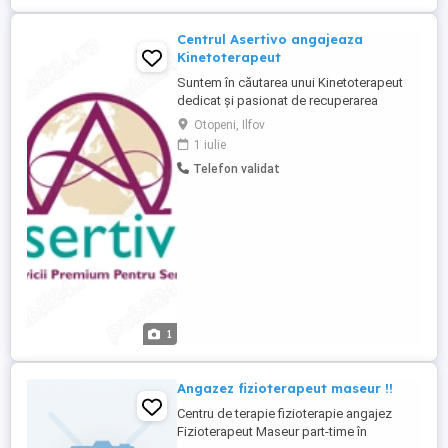
chirurgicala,pansament ...
Centrul Asertivo angajeaza
Kinetoterapeut
Suntem în căutarea unui Kinetoterapeut
dedicat și pasionat de recuperarea
medicală, care să se alăture echipei
Otopeni, Ilfov
noastre. Cerințe: Studii de specialitate
1 iulie
finalizate în Kinetoterapie; Certificat de
Telefon validat
liberă practică valabil; Experiența în
domeniu constituie un avantaj; Abilități
excelente de comunicare ...
1
Angazez fizioterapeut maseur !!
Centru de terapie fizioterapie angajez
Fizioterapeut Maseur part-time în