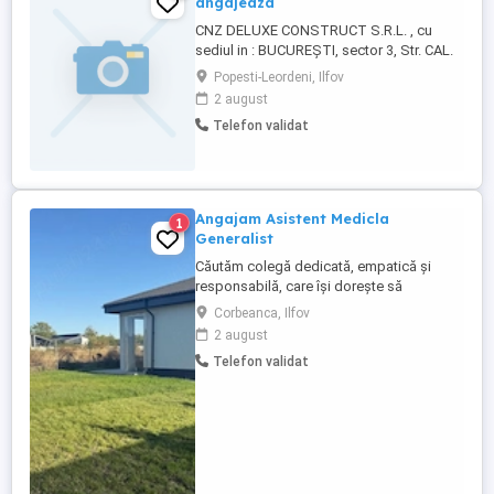
angajeaza
CNZ DELUXE CONSTRUCT S.R.L. , cu
sediul in : BUCUREȘTI, sector 3, Str. CAL.
CĂLĂRAȘI, Nr. 321, Bl. 202, Sc. 1, Et. 8, Ap.
Popesti-Leordeni, Ilfov
40, CUI: 23197565, ORC: J40 1876 2008
2 august
Angajeaza o UN MUNCITOR NECALIFICAT
Telefon validat
IN CONSTRUCTII COD COR 931301 Salariu
peste medie, cazare si alte beneficii relatii
la telefon sau email
Angajam Asistent Medicla
1
Generalist
Căutăm colegă dedicată, empatică și
responsabilă, care își dorește să
contribuie la bunăstarea și îngrijirea
Corbeanca, Ilfov
persoanelor vârstnice. Cerințe: Diplomă de
2 august
Asistent Medical Generalist; Certificat de
Telefon validat
membru OAMGMAMR și aviz de liberă
practică valabil; Experiența în îngrijirea
persoanelor vârstnice ...