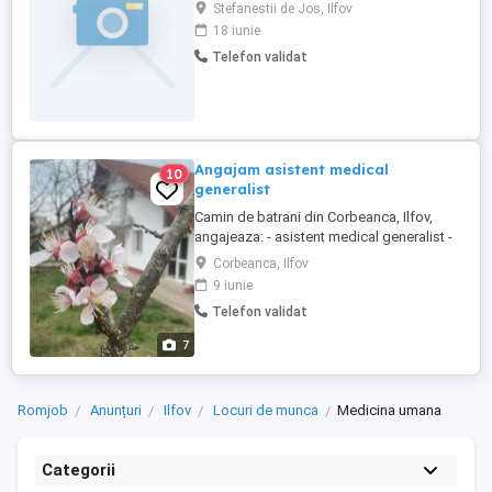
Ștefănești de jos ,județul Ilfov! Salariu
Stefanestii de Jos, Ilfov
atractiv,mediu de lucru relaxant!!! Detalii la
18 iunie
nr de telefon:
Telefon validat
Angajam asistent medical
10
generalist
Camin de batrani din Corbeanca, Ilfov,
angajeaza: - asistent medical generalist -
program 8 ore zi, 5 zile saptamana.
Corbeanca, Ilfov
Obligatoriu experienta minim 1 an. Se
9 iunie
incheie contract de munca, se asigura un
Telefon validat
mediu de lucru placut, conditii de lucru
excelente, salariu + bonuri de masa
7
Oferim si solicitam ...
Romjob
Anunțuri
Ilfov
Locuri de munca
Medicina umana
Categorii