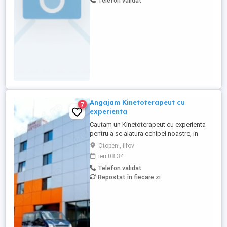
Telefon validat
stării de sănătate a rezidenților. *
Acordarea primului ajutor în caz de
urgență. * Colaborarea ...
Angajam Kinetoterapeut cu
7
experienta
Cautam un Kinetoterapeut cu experienta
pentru a se alatura echipei noastre, in
cadrul Centrului de Asistenta Medicala,
Otopeni, Ilfov
Recuperare si Ingrijire Persoane Varstnice
ieri 08:34
din OTOPENI. Angajam si persoane din
Telefon validat
provincie. Cazare si masa asigurate in
Repostat în fiecare zi
conditii optime. Candidatul ideal va fi o
persoana dedicata, ...