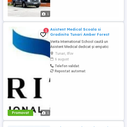
1
Asistent Medical Scoala si
1
Gradinita Tunari Amber Forest
Verita International School caută un
Asistent Medical dedicat și empatic
pentru campusul din Tunari, Ilfov in cadrul
Tunari, Ilfov
Amber Forest. Vei juca un rol esențial în
6 august
asigurarea unui mediu sigur și sănătos
Telefon validat
pentru elevi și comunitatea școlară.
Repostat automat
Responsabilități principale: Acordarea
primului ajutor în caz de ...
Promovat
1