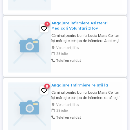
Angajare infirmiere Asistenti
7
Medicali Voluntari Ilfov
Căminul pentru bunici Lucia Maria Center
își mărește echipa de Infirmiere Asistenți
Medicali dacă ești interesat a nu ezita să
Voluntari, Ilfov
ne contactezi la numărul de telefon
28 iulie
Infirmiere ( tură de 24 de ore 360 lei minim
Telefon validat
15 ture pe luna) Asistenți Medicali tură de
12 ore 350 lei minim 15 ture luna Număr ...
Angajare Infirmiere relații la
8
Căminul pentru bunici Lucia Maria Center
își mărește echipa de infirmiere dacă ești
interesat a ( tură de 24 de ore 360 lei
Voluntari, Ilfov
minim 15 ture pe luna) Număr de contact:
28 iulie
Telefon validat