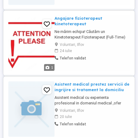
Angajare fizioterapeut
kinetoterapeut
Ne mărim echipa! Căutăm un
Kinetoterapeut Fizioterapeut (Full-Time)
care își dorește să lucreze într-un mediu
Voluntari, Ilfov
profesionist, alături de o echipă dedicată
24 iulie
și de pacienți care au nevoie de implicare
Telefon validat
și rezultate. Ce ne dorim de la tine: Studii
de specialitate finalizate; Empatie ...
1
Asistent medical prestez servicii de
ingrijire si tratament la domiciliu
Asistent medical cu experienta
profesional in domeniul medical ,ofer
servicii de ingrijire la domiciliu bolnavului
Voluntari, Ilfov
conform recomandarilor medicale in
20 iulie
colaborare cu medicul curant si
Telefon validat
anume:tratament injectabil si perfuzabil
,toaleta+aplicare tratament +pansament
local post intetventie