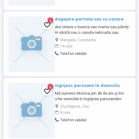
Angajare partiala sau cu cazare
1
Are cineva o bunica sau mama sau părinți
în vârstă sau o casuta nelocuita sau
pensiune pt a avea grija de ei.Mentionez
Mangalia, Constanta
ca nu am pretenții financiare dar nu pot
14 iulie
face decât menaj ușor și voi sta împreună
Telefon validat
cu fetita mea.Aceasta angajare poate fi
temporar pana anul viitor sau pe termen
mediu și lung pana ...
ingrijesc persoane la domiciliu
1
Mă numesc Monica,am 46 de ani și îmi
ofer serviciile în îngrijirea persoanelor
bolnave sau în vârstă la domiciliul
Cluj-Napoca, Cluj
acestora,fac deplasări cu mașina proprie
8 iulie
dar doar in cartierul Gheorgheni sau foarte
Telefon validat
aproape, in zona. Activitatea mea
presupune oferirea de servicii de
igienizare,evaluare a stării de sănătate ...