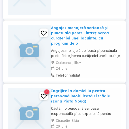
multe detalii, va rog sa imi scrieti mesaj cu
datele dvs. de contact. Multumesc ...
Angajez menajeră serioasă și
punctuală pentru întreținerea
curățeniei unei locuințe, cu
program de o
Angajez menajeră serioasă și punctuală
pentru întreținerea curățeniei unei locuințe,
cu program de o singură zi pe săptămână.
Corbeanca, Ilfov
Program: 1 zi pe săptămână (ziua se
24 iulie
stabilește de comun acord). Plată: 100
Telefon validat
Euro zi (plata se face cash la sfârșitul zilei
sau săptămânal). Persoană responsabilă,
discretă și ...
Îngrijire la domiciliu pentru
1
persoană imobilizată Cisnădie
(zona Piața Nouă)
Căutăm o persoană serioasă,
responsabilă și cu experiență pentru
îngrijirea la domiciliu a unei persoane
Cisnadie, Sibiu
bolnave care nu se poate deplasa.
20 iulie