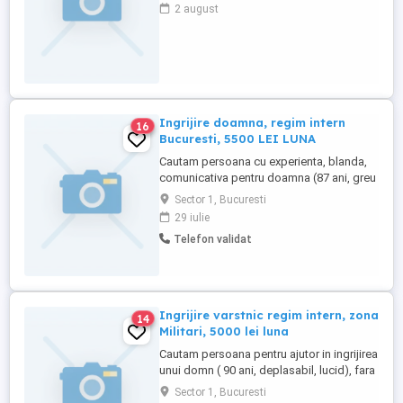
2 august
Ingrijire doamna, regim intern
16
Bucuresti, 5500 LEI LUNA
Cautam persoana cu experienta, blanda,
comunicativa pentru doamna (87 ani, greu
deplasabila, poarta pampers in caz de
Sector 1, Bucuresti
accident, lucida, fara afectiuni grave).
29 iulie
Atributii : ingrijire si supraveghere,
Telefon validat
preparat masa, igienizare si un mic menaj
Program: intern cu 4 zile libere luna ( se
accepta si program ...
Ingrijire varstnic regim intern, zona
14
Militari, 5000 lei luna
Cautam persoana pentru ajutor in ingrijirea
unui domn ( 90 ani, deplasabil, lucid), fara
grave probleme de sanatate doar cele
Sector 1, Bucuresti
specifice varstei.. Atributii : ingrijire si