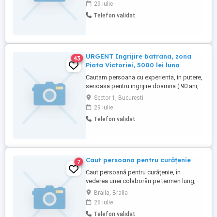
29 iulie
supraveghere, menaj, gatit Program :
Telefon validat
intern cu 4 zile libere luna Salariul: 5000 lei
luna tel. sau
URGENT Ingrijire batrana, zona
43
Piata Victoriei, 5000 lei luna
Cautam persoana cu experienta, in putere,
serioasa pentru ingrijire doamna ( 90 ani,
nevazatoare). Program : ingrijire si
Sector 1, Bucuresti
supraveghere, preparat servit masa, menaj
29 iulie
usor al casei Salariul: 5000 lei luna
Telefon validat
Program: intern cu 4 zile libere luna tel sau
Caut persoana pentru curățenie
7
Caut persoană pentru curățenie, în
vederea unei colaborări pe termen lung,
pentru un spatiu de 47 mp2. Îmi doresc
Braila, Braila
colaborarea cu o persoană serioasă,
26 iulie
responsabilă, atentă la detalii și
Telefon validat
punctuală. Ofer seriozitate. Pentru mai