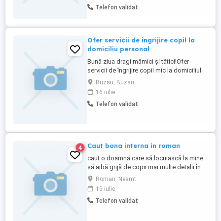
Programul este la cerere, în funcție de
Telefon validat
necesități: 1 2 vizite pe zi sau ocazional, la
cerere. Ne dorim o persoană empatică,
răbdătoare și de încredere, care să ...
Ofer servicii de ingrijire copil la
domiciliu personal
Bună ziua dragi mămici și tătici!Ofer
servicii de îngrijire copil mic la domiciliul
meu,la curte,din Buzău.Sunt o persoană
Buzau, Buzau
responsabilă,calmă ,curată,responsabilă
16 iulie
cu experiență(fostă bonă,am nepoți)Ofer
Telefon validat
mediu sigur,curat,igienizat,adaptat pt
siguranța copilului,activități potrivite
vârstei,respectarea ...
Caut bona interna in roman
4
caut o doamnă care să locuiască la mine
să aibă grijă de copii mai multe detalii în
privat
Roman, Neamt
15 iulie
Telefon validat