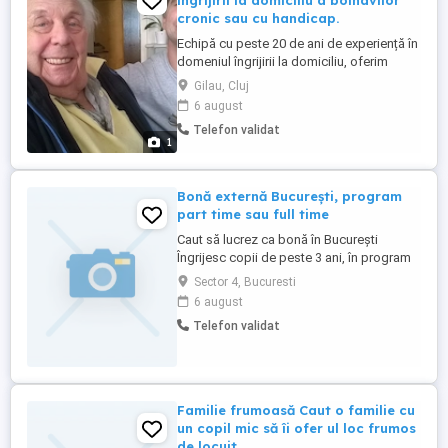
îngrijirii la domiciliu a bolnavilor
cronic sau cu handicap.
Echipă cu peste 20 de ani de experiență în
domeniul îngrijirii la domiciliu, oferim
consultanță în ce privește organizarea
Gilau, Cluj
mediului de îngrijire, echipamente și
6 august
ustensile necesare potrivit cu
Telefon validat
particularitățile cazului și în ce privește
1
alcătuirea dosarului pentru obținerea
ajutorului pentru îngrijire. ...
Bonă externă București, program
part time sau full time
Caut să lucrez ca bonă în București
Îngrijesc copii de peste 3 ani, în program
extern. Sunt responsabilă, implicată și
Sector 4, Bucuresti
disponibilă pe termen lung, inclusiv în
6 august
vacanțe. Ofer ajutor la teme, plimbări și
Telefon validat
activități zilnice. Îmi doresc o colaborare
bazată pe încredere. Aștept mesaj pt
detalii!
Familie frumoasă Caut o familie cu
un copil mic să îi ofer ul loc frumos
de locuit