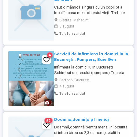
Caut o mămică singură cu un copil pt a
locui în casa mea tot restul vieți .Trebuie
doar să fie o ființă curată și chiar să aibă
Bistrita, Mehedinti
nevoie Obligatoriu serioși Vor fi declarați
5 august
la poliție și vor avea acte legale .Restul
Telefon validat
discutăm în privat.
Servicii de infirmiera la domiciliu in
4
București : Pampers, Baie Gen
Infirmiera la domiciliu in București
Schimbat scutecului (pampers) Toaleta
zilnica (spălat, igienă, corporală) Baie
Sector 6, Bucuresti
generala la pat sau la baie Schimbat si
4 august
îngrijirea pungii pentru stoma (colostoma
Telefon validat
urostoma) Schimbat lenjeriei de pat Ajutor
la imbracat dezbracat (NU ANGAJAM
1
INGRIJITOARE si INF ...
Doamnă,domniță pt menaj
62
Doamnă,domniță pentru menaj in locuintă
și intrun birou cu 2,3 camere ,detalii in