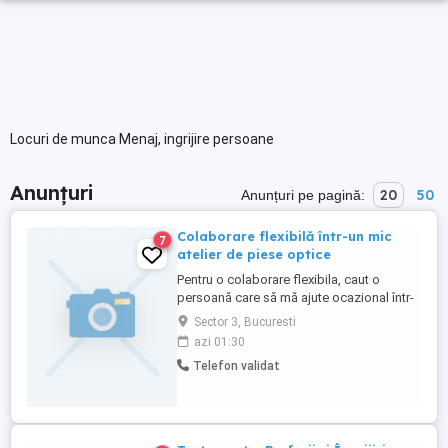
Locuri de munca Menaj, ingrijire persoane
Anunțuri
20
50
Anunțuri pe pagină:
Colaborare flexibilă într-un mic
7
atelier de piese optice
Pentru o colaborare flexibila, caut o
persoană care să mă ajute ocazional într-
un mic atelier de optică, unde pregătesc și
Sector 3, Bucuresti
vând piese optice: oglinzi, filtre, lentile etc.
azi 01:30
Activitatea este variată și poate include:
Telefon validat
pregătirea pieselor optice (curatare,
masurari, teste, analiza optica etc.);
curățenie ...