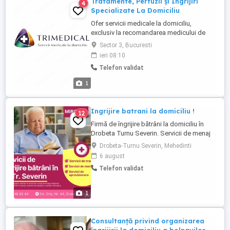
Tratamente, Perfuzii și Îngrijiri
4
Specializate La Domiciliu
Ofer servicii medicale la domiciliu,
exclusiv la recomandarea medicului de
familie sau a medicului specialist, în
Sector 3, Bucuresti
București și localitățile limitrofe. Servicii
ieri 08:10
disponibile: *Administrare tratamente
Telefon validat
injectabile - Injecții intramusculare - Injecții
intravenoase - Injecții intradermice - Injecții
1
...
Ingrijire batrani la domiciliu !
12
Firmă de îngrijire bătrâni la domiciliu în
Drobeta Turnu Severin. Servicii de menaj
Servicii de transport Servicii de
Drobeta-Turnu Severin, Mehedinti
aprovizionare(cumpărături) Plan de
6 august
îngrijire personalizat Suntem specializați
Telefon validat
în furnizarea de servicii de îngrijire
personală în funcție de nevoile
dumneavoastră. Serviciile ...
1
Consultanță privind organizarea