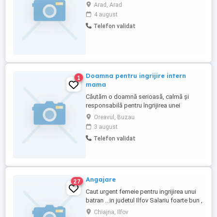
privat pe whap locatia Arad, 2 zile pe
Arad, Arad
saptamană cateva ore acuma in functie de
4 august
ce trebuie facut nu sant anumite ore fixe
Telefon validat
ca zile in cirsul ssptamani una dintre ele ar
fi vinerea cealaltă zi stabilim
Doamna pentru ingrijire intern
1
mama
Căutăm o doamnă serioasă, calmă și
responsabilă pentru îngrijirea unei
doamne în vârstă de 83 de ani,are diabet
Oreavul, Buzau
cu insulina, se deplaseaza cu cadru, la
3 august
domiciliu, în satul Oreavu, lângă Râmnicu
Telefon validat
Sărat. Program: intern, o saptamana
lucrata si una libera la schimb cu alta
doamna Pentru mai multe detalii ...
Angajare
27
Caut urgent femeie pentru ingrijirea unui
batran ...in judetul Ilfov Salariu foarte bun ,
contract de munca Telefon
Chiajna, Ilfov