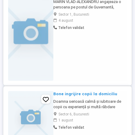
MARIN VLAD-ALEXANDRU angajeaza o
persoana pe postul de Guvernantă,
cunoscatoare a limbii engleze.Interviul va
Sector 1, Bucuresti
fi in București, Sector 1, str. Prometeu nr.
4 august
23, bl. 16D, sc. 2, et. 2, ap. 29 , in data de
Telefon validat
06 august 2026, ora 08:00.
Bone ingrijire copii la domiciliu
Doamna serioasă calmă și iubitoare de
copii cu experiență și multă răbdare
doresc să am grijă de un copil în timpul
Sector 6, Bucuresti
zilei.
1 august
Telefon validat