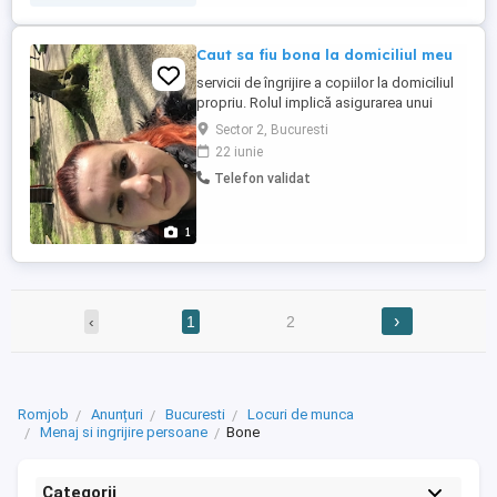
Caut sa fiu bona la domiciliul meu
servicii de îngrijire a copiilor la domiciliul
propriu. Rolul implică asigurarea unui
mediu sigur, stimulant și afectuos pentru
Sector 2, Bucuresti
copii, adaptat nevoilor specifice ale
22 iunie
fiecărui copil. Responsabilitățile principale
Telefon validat
includ supravegherea activităților zilnice,
pregătirea meselor, organizarea jocurilor
și ...
1
›
‹
1
2
Romjob
Anunțuri
Bucuresti
Locuri de munca
Menaj si ingrijire persoane
Bone
Categorii