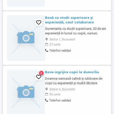
Bonă cu studii superioare și
experiență, caut colaborare
Guvernanta cu studii superioare, 20 de ani
experiență în lucrul cu copiii, cursuri,
vorbitoare de limba Engleză, caut
Sector 1, Bucuresti
colaborare în regim intern cu 2 weekend-
27 iunie
uri libere pe luna (in Bucuresti, Transilvania
Telefon validat
sau Ardeal) sau full time, 8-9 ore zi (in
Bucuresti). Sunt dispusa sa lucrez si in
weekend, peste ...
Bone ingrijire copii la domiciliu
2
Doamna serioasă calmă și iubitoare de
copii cu experiență și multă răbdare
doresc să am grijă de un copil în timpul
Sector 6, Bucuresti
zilei.
26 iunie
Telefon validat