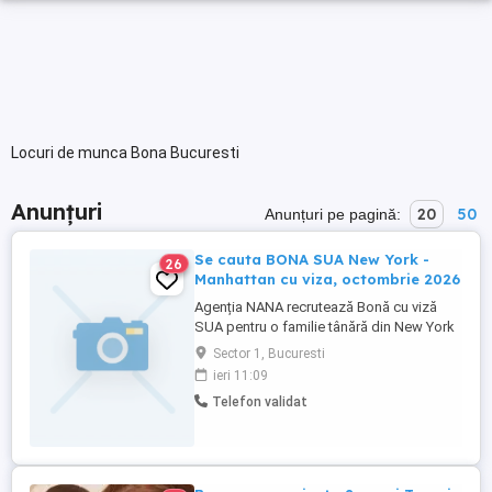
Locuri de munca Bona Bucuresti
Anunțuri
20
50
Anunțuri pe pagină:
Se cauta BONA SUA New York -
26
Manhattan cu viza, octombrie 2026
Agenția NANA recrutează Bonă cu viză
SUA pentru o familie tânără din New York
Locație: Lower West Side, Manhattan,
Sector 1, Bucuresti
New York Start colaborare: Octombrie
ieri 11:09
2026 Colaborare pe termen lung (din 6 in 6
Telefon validat
luni) Familia are doi băieței: 3 ani și 2 luni
merge la grădiniță între 08:00-17:00
(grădinița este ...