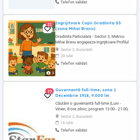
Telefon validat
creierului. Cautam o persoana cu
experienta similara, rabdatoare si
organizata. Cerinte: supraveghere,
comunicare, ...
Ingrijitoare Copii Gradinita S3
22
(zona Mihai Bravu)
Gradinita Particulara - Sector 3, Metrou
Mihai Bravu angajeaza Ingrijitoare Profilul
candidatului ideal: - Calma și vesela cu
Sector 3, Bucuresti
dragoste si daruire fata de cei mici -
20 iulie
Minim studii liceale - Persoana ordonata si
Telefon validat
organizata - Ingrijirea copiilor si curatenia
sunt prioritare in fisa postului - punctuala
3
...
Guvernantă full-time, zona 1
10
Decembrie 1918, 9.000 lei
Căutăm o guvernantă full-time (Luni -
Vineri, 8 ore zilnic, program 13:00 - 21:00,
în timpul anului școlar - în timpul
Sector 3, Bucuresti
vacanțelor școlare, guvernanta trebuie să
16 iulie
lucreze și ore suplimentare) pentru fetița
Telefon validat
de 6 ani a unei familii, ce locuiește în zona
1 Decembrie 1918 (sector 3). Familia se