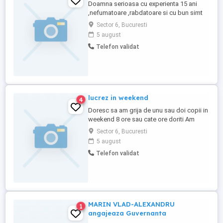
Doamna serioasa cu experienta 15 ani
,nefumatoare ,rabdatoare si cu bun simt
,doresc sa am grija de un copil de luni
Sector 6, Bucuresti
pana vineri cate 8 ore Mai pot si in
5 august
weekend cate ore doriti Doresc pe termen
Telefon validat
lung si la nevoie am recomandari
Locuiesc in militari gorjului si pentru mai
multe detalii sunati
lucrez in weekend
4
Doresc sa am grija de unu sau doi copii in
weekend 8 ore sau cate ore doriti Am
experienta 15 ani ,nefumatoare ,si
Sector 6, Bucuresti
rabdatoare Se poate sa l aduceti la mine
5 august
chear si peste noapte de vineri ora 18
Telefon validat
pana duminica ora 18 Locuiesc sec 6
gorjului si mai multe detalii ne auzim la tef
MARIN VLAD-ALEXANDRU
1
angajeaza Guvernanta