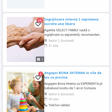
Ingrijitoare interna 1 saptamna
24
lucrata una libera
Agentia SELECT FAMILY caută o
ingrijitoare cu experientă, recomandari ,
responsabila pentru o varstnica
Sector 2, Bucuresti
deplasabaila Profil:persoană cu simț al
31 iulie
responsabilității; Atitudine respectuoasă ,
de încredere, emaptica cu pacientii cu
probleme de sanatate Disponibilitate
1
1saptamana lucrata , una libera ...
Angajez BONA INTERNA in vila de
1
lux cu piscina
Angajam Bona Interna cu EXPERIENTA pt
bebelusul nostru de 1 an in Comuna
Berceni, Ilfov Oferim conditii exceptionale
Sector 3, Bucuresti
cazare , un mediu placut si relaxant ,
30 iulie
program 5 zile cu 2 libere Salariul motivant
Telefon validat
+ bonusuri extra VARSTA MAXIM ADMISA
45 ANI !!!! Pentru detalii si interviu lasa ti cv