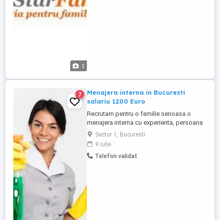
repatriază ...
1
Menajera interna in Bucuresti
7
salariu 1200 Euro
Recrutam pentru o familie serioasa o
menajera interna cu experienta, persoana
responsabila, pentru o colaborare stabila
Sector 1, Bucuresti
pe termen lung. Locatie: vila (300 mp) -
9 iulie
Bucuresti sector 1 Program de lucru:
Telefon validat
Program intern. Oferta: 1200 Euro Contract
de munca: Contract legal, perioada
nedeterminata. Beneficii: ...