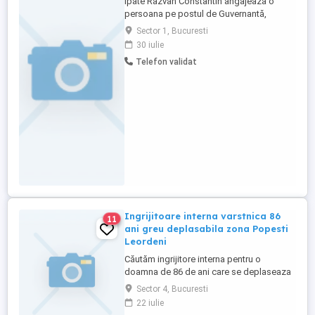
Ipate Razvan Constantin angajeaza o
persoana pe postul de Guvernantă,
cunoscatoare a limbii engleze.Interviul va
Sector 1, Bucuresti
fi in Bucureşti, Sector 1, Strada Barajul
30 iulie
Argeş nr.41 Bl.1B et.4 ap.14, in data de 31
Telefon validat
iulie 2026, ora 09:30.
Ingrijitoare interna varstnica 86
11
ani greu deplasabila zona Popesti
Leordeni
Căutăm ingrijitore interna pentru o
doamna de 86 de ani care se deplaseaza
cu ajutor. Problemele de sanatate: sunt
Sector 4, Bucuresti
afectate vederea si auzul, de asmenea,
22 iulie
varstnica are probeme degenerative ale