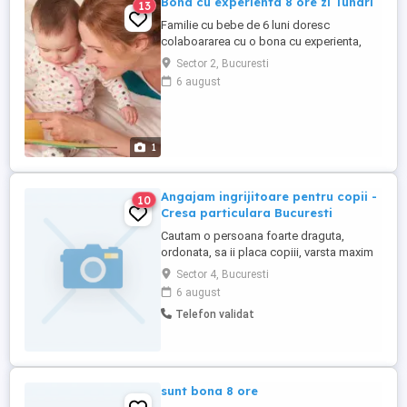
Bona cu experienta 8 ore zi Tunari
13
Familie cu bebe de 6 luni doresc
colaboararea cu o bona cu experienta,
recomandari, activa, empatica ,
Sector 2, Bucuresti
comunicativa , responsabila.
6 august
Atributii:ingrijire copil , ajutor la curatenie ,
spalat hainute Salariu 5000 lei Program 8
ore zi l-v Pentru alte detalii contactati
Agentia SELECT FAMILY
1
Angajam ingrijitoare pentru copii -
10
Cresa particulara Bucuresti
Cautam o persoana foarte draguta,
ordonata, sa ii placa copiii, varsta maxim
50 ani! Se lucreaza in 2 ture, 06.00 -14.00 si
Sector 4, Bucuresti
12.00 - 20.00, dimineata si dupa amiaza,
6 august
de luni pana vineri. Cresa se afla la Piata
Telefon validat
Regina Maria, pe linia tramvaiului 32 sau
autobuz 117.
sunt bona 8 ore