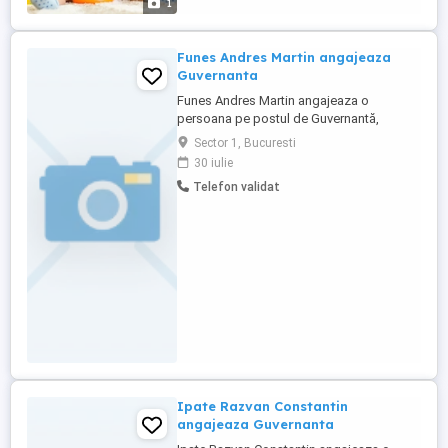
1
ul ...
Funes Andres Martin angajeaza
Guvernanta
Funes Andres Martin angajeaza o
persoana pe postul de Guvernantă,
cunoscatoare a limbii engleze.Interviul va
Sector 1, Bucuresti
fi in Strada Jandarmeriei nr. 14B, ap. 2,
30 iulie
Bucuresti, Sector 1, in data de 31 iulie
Telefon validat
2026, ora 09:30.
Ipate Razvan Constantin
angajeaza Guvernanta