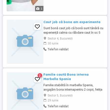
1
Caut job că bona am experimenta
Sunt bonă caut job că bonă sunt tânără cu
experiență calma cu răbdare caut în sc 5
sau 6 program de 8 ore fac activități cu
Sector 4, Bucuresti
copilul specific vârstei
30 iunie
Telefon validat
Familie caută Bona interna
2
Marbella Spania
Familie stabilită în marbella Spania,
angajăm bona internapentru 2 copii, fetița
3 ani băiatul 2, ani salariu 1200 lunar
Sector 5, Bucuresti
cazare, mâncare, produse igienă totul
29 iunie
inclus. Fara menaj sau gătit doar ce ține
Telefon validat
de copii.