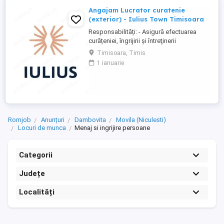
Angajam Lucrator curatenie
(exterior) - Iulius Town Timisoara
Responsabilități: - Asigură efectuarea
curățeniei, îngrijirii şi întreţinerii
amplasamentului exterior al Mall-ului; -
Timisoara, Timis
Colectează cartoanele din locaţie şi le
1 ianuarie
trimite spre punctul de colectare; - Pe timp
de iarnă procedează la îndepărtarea
zăpezii din parcare (cu soluţii şi utilaje
specifice); - ...
Romjob
Anunțuri
Dambovita
Movila (Niculesti)
Locuri de munca
Menaj si ingrijire persoane
Categorii
Județe
Localități