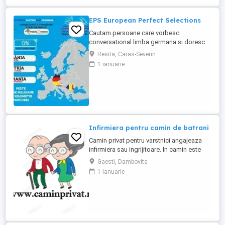
EPS European Perfect Selections
Cautam persoane care vorbesc
conversational limba germana si doresc
sa lucreze in Austria si Germania. NU SE
Resita, Caras-Severin
PERCEPE COMISION Salariul este atractiv!
1 ianuarie
Va rugam sa ne contactati pentru detalii.
Infirmiera pentru camin de batrani
Camin privat pentru varstnici angajeaza
infirmiera sau ingrijitoare. In camin este
personal medical 24 7. Asiguram mesele.
Gaesti, Dambovita
Mai multe detalii, la telefon.
1 ianuarie