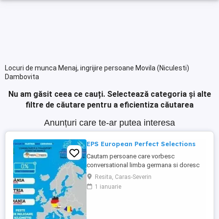
Locuri de munca Menaj, ingrijire persoane Movila (Niculesti)
Dambovita
Nu am găsit ceea ce cauți.
Selectează categoria și alte
filtre de căutare pentru a eficientiza căutarea
Anunțuri care te-ar putea interesa
EPS European Perfect Selections
Cautam persoane care vorbesc
conversational limba germana si doresc
sa lucreze in Austria si Germania. NU SE
Resita, Caras-Severin
PERCEPE COMISION Salariul este atractiv!
1 ianuarie
Va rugam sa ne contactati pentru detalii.