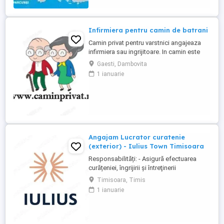
Infirmiera pentru camin de batrani
Camin privat pentru varstnici angajeaza
infirmiera sau ingrijitoare. In camin este
personal medical 24 7. Asiguram mesele.
Gaesti, Dambovita
Mai multe detalii, la telefon.
1 ianuarie
Angajam Lucrator curatenie
(exterior) - Iulius Town Timisoara
Responsabilități: - Asigură efectuarea
curățeniei, îngrijirii şi întreţinerii
amplasamentului exterior al Mall-ului; -
Timisoara, Timis
Colectează cartoanele din locaţie şi le
1 ianuarie
trimite spre punctul de colectare; - Pe timp
de iarnă procedează la îndepărtarea
zăpezii din parcare (cu soluţii şi utilaje
specifice); - ...