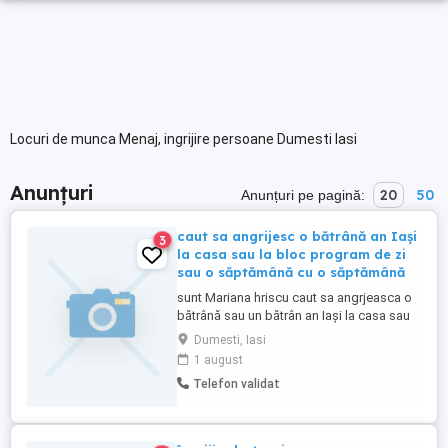
Locuri de munca Menaj, ingrijire persoane Dumesti Iasi
Anunțuri
20
50
Anunțuri pe pagină:
caut sa angrijesc o bătrână an Iași
3
la casa sau la bloc program de zi
sau o săptămână cu o săptămână
sunt Mariana hriscu caut sa angrjeasca o
bătrână sau un bătrân an Iași la casa sau
la bloc program de zi sau o săptămână cu
Dumesti, Iasi
o săptămână.
1 august
Telefon validat