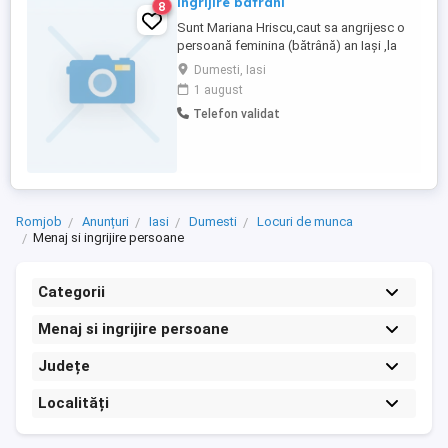
îngrijire batrani
8
Sunt Mariana Hriscu,caut sa angrijesc o
persoană feminina (bătrână) an Iași ,la
casa sau la bloc, program de zi de 8 ore
Dumesti, Iasi
sau interna cu o săptămână eu și una
1 august
colega mea .
Telefon validat
Romjob
Anunțuri
Iasi
Dumesti
Locuri de munca
Menaj si ingrijire persoane
Categorii
Menaj si ingrijire persoane
Județe
Localități