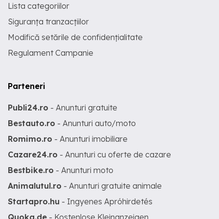
Lista categoriilor
Siguranța tranzacțiilor
Modifică setările de confidențialitate
Regulament Campanie
Parteneri
Publi24.ro
- Anunturi gratuite
Bestauto.ro
- Anunturi auto/moto
Romimo.ro
- Anunturi imobiliare
Cazare24.ro
- Anunturi cu oferte de cazare
Bestbike.ro
- Anunturi moto
Animalutul.ro
- Anunturi gratuite animale
Startapro.hu
- Ingyenes Apróhirdetés
Quoka.de
- Kostenlose Kleinanzeigen