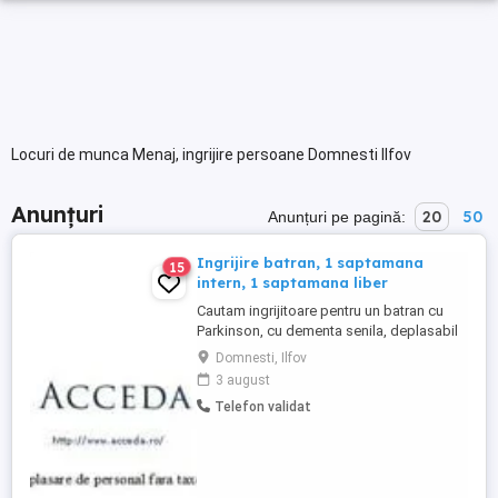
Locuri de munca Menaj, ingrijire persoane Domnesti Ilfov
Anunțuri
20
50
Anunțuri pe pagină:
Ingrijire batran, 1 saptamana
15
intern, 1 saptamana liber
Cautam ingrijitoare pentru un batran cu
Parkinson, cu dementa senila, deplasabil
cu cadrul sau cu carutul, 75 kg, zona
Domnesti, Ilfov
Domnesti, program 1 saptamana intern, 1
3 august
saptamana liber, salariu 1500 lei pe
Telefon validat
saptamana. Cerinte: persoana cu
experienta, serioasa, de cuvant, in putere
Acceda, firma de plasare de ...