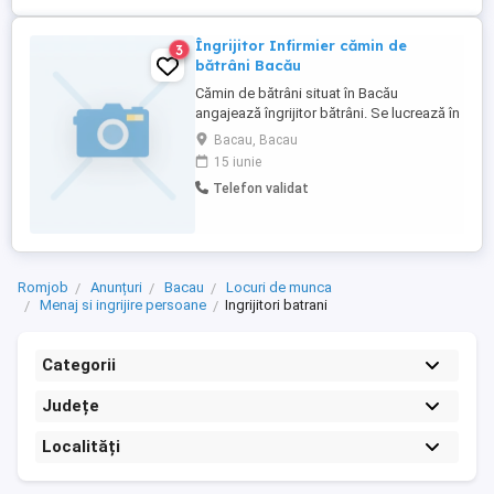
Îngrijitor Infirmier cămin de
3
bătrâni Bacău
Cămin de bătrâni situat în Bacău
angajează îngrijitor bătrâni. Se lucrează în
ture 12 24 12 48.
Bacau, Bacau
15 iunie
Telefon validat
Romjob
Anunțuri
Bacau
Locuri de munca
Menaj si ingrijire persoane
Ingrijitori batrani
Categorii
Județe
Localități