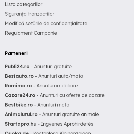
Lista categoriilor
Siguranța tranzacțiilor
Modifică setările de confidențialitate
Regulament Campanie
Parteneri
Publi24.ro
- Anunturi gratuite
Bestauto.ro
- Anunturi auto/moto
Romimo.ro
- Anunturi imobiliare
Cazare24.ro
- Anunturi cu oferte de cazare
Bestbike.ro
- Anunturi moto
Animalutul.ro
- Anunturi gratuite animale
Startapro.hu
- Ingyenes Apróhirdetés
Quoka.de
- Kostenlose Kleinanzeigen