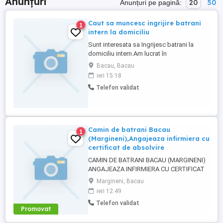
Anunțuri
20
50
Anunțuri pe pagină:
Caut sa muncesc ingrijire batrani
1
intern la domiciliu
Sunt interesata sa Ingrijesc batrani la
domiciliu intern.Am lucrat în
străinătate.Nefumatoare.Ma ocup de
Bacau, Bacau
cumparaturi.mancare
ieri 15:18
.curatenie.administrare medicamente.
Telefon validat
Cerere serioasa.
Camin de batrani Bacau
1
(Margineni),Angajeaza infirmiera cu
certificat de absolvire
CAMIN DE BATRANI BACAU (MARGINENI)
ANGAJEAZA INFIRMIERA CU CERTIFICAT
DE ABSOLVIRE salariu negociabil si bonuri
Margineni, Bacau
de masa
ieri 12:49
Telefon validat
Promovat