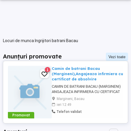
Locuri de munca Ingrijitori batrani Bacau
Anunțuri promovate
Vezi toate
Camin de batrani Bacau
1
(Margineni),Angajeaza infirmiera cu
certificat de absolvire
CAMIN DE BATRANI BACAU (MARGINENI)
ANGAJEAZA INFIRMIERA CU CERTIFICAT
DE ABSOLVIRE salariu negociabil si bonuri
Margineni, Bacau
de masa
ieri 12:49
Telefon validat
Promovat