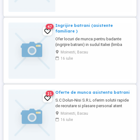
unul din numerele de telefon.3287892521
sau 3462854080.
Ingrijire batrani (asistente
47
familiare )
Ofer locuri de munca pentru badante
(ingrijire batrani) in sudul Italiei (limba
Italiana NU este
Moinesti, Bacau
obligatorie).00393287892521.
16 iulie
Oferte de munca asistenta batrani
21
S.C Dolun-Nisi S.R.L oferim solutii rapide
de recrutare si plasare personal atent
selectat (cazier juridic, adeverinta
Moinesti, Bacau
medicala) pentru asistenta batrani . Jobul
16 iulie
se adreseaza in special femeilor.
Impreuna cu noi veti gasi postul si
persoana potrivita! Suntem un popor
muncitor, care respecta valorile ...