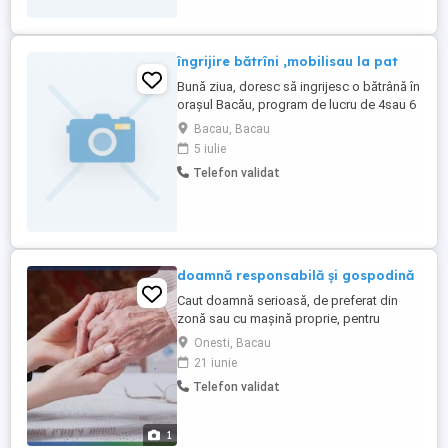
îngrijire bătrîni ,mobilisau la pat
Bună ziua, doresc să ingrijesc o bătrână în
orașul Bacău, program de lucru de 4sau 6
ore.
Bacau, Bacau
5 iulie
Telefon validat
doamnă responsabilă și gospodină
Caut doamnă serioasă, de preferat din
zonă sau cu mașină proprie, pentru
îngrijire persoană vârstnică în comuna
Onesti, Bacau
Bogdănești, județul Bacău (lângă Onești).
21 iunie
Programul este marți și vineri, câte 4 ore
Telefon validat
pe zi9:00 13:00. Este nevoie de ajutor la
pregătirea mesei și a igienei ,treburile
ușoare din gospodărie ...
1