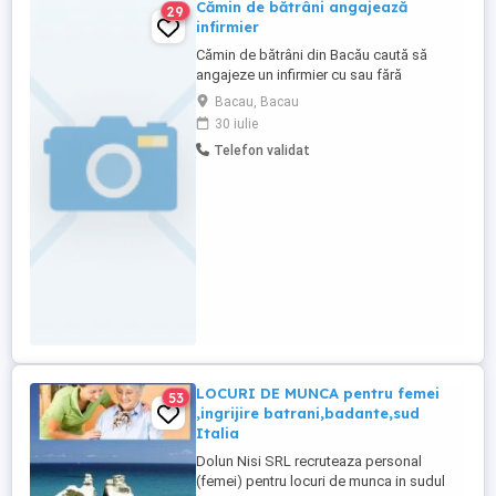
Cămin de bătrâni angajează
29
infirmier
Cămin de bătrâni din Bacău caută să
angajeze un infirmier cu sau fără
experiență. Program de lucru în ture,
Bacau, Bacau
salariu atractiv. Pentru mai multe detalii
30 iulie
sunați la numărul de telefon.
Telefon validat
LOCURI DE MUNCA pentru femei
53
,ingrijire batrani,badante,sud
Italia
Dolun Nisi SRL recruteaza personal
(femei) pentru locuri de munca in sudul