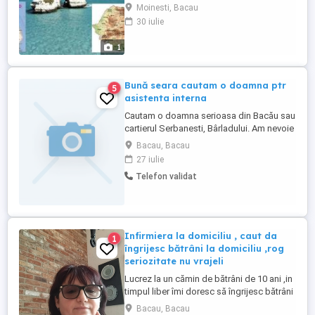
Italiei, cu contracte sigure de munca, in
Moinesti, Bacau
domeniul ingrijire batrani. Agentia are o
30 iulie
experienta de 7 ani,colaboram cu o
agentie italiana ,,mereu disponibili a
1
raspunde solicitarilor dumneavoastra
pentru a gasi un loc de munca ...
Bună seara cautam o doamna ptr
5
asistenta interna
Cautam o doamna serioasa din Bacău sau
cartierul Serbanesti, Bârladului. Am nevoie
intern sa stea cu tatăl meu care are nevoie
Bacau, Bacau
de companie menaj curățenie, este
27 iulie
autosufficient se deplasează merge in
Telefon validat
piață...farmacie. Pentru informații lăsați
mesaj
Infirmiera la domiciliu , caut da
1
îngrijesc bătrâni la domiciliu ,rog
seriozitate nu vrajeli
Lucrez la un cămin de bătrâni de 10 ani ,in
timpul liber îmi doresc să îngrijesc bătrâni
la domiciliu.Sunt răbdătoare ,îmi place să
Bacau, Bacau