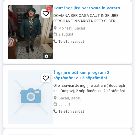
Caut ingrijire persoane in varsta
1
DOAMNA SERIOASA CAUT INGRIJIRE
PERSOANE IN VARSTA.OFER SI CER
SERIOZITATE.RELATII TEL. SAU . .
Moinesti, Bacau
2 august
Telefon validat
1
Îngrijire bătrâni program 2
săptămâni cu 2 săptămâni
Ofer servicii de îngrijire bătrâni ( București
sau Brașov); 2 săptămâni cu 2 săptămâni;
experiență 20 ani în acest domeniu.
Bacau, Bacau
30 iulie
Telefon validat