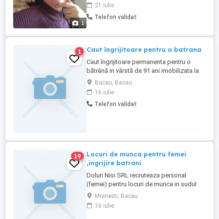
comunic , ma pricep la orice este nevoie
21 iulie
pt siguranță bătrânului .Va rog să mă
Telefon validat
sunați doar dacă aveți nevoie nu vreau
1
vrajeli . Mulțumesc pentru înțelegere
Caut îngrijitoare pentru o batrana
1
Caut îngrijitoare permanenta pentru o
bătrână in vârstă de 91 ani imobilizata la
pat.
Bacau, Bacau
16 iulie
Telefon validat
Locuri de munca pentru femei
19
,ingrijire batrani.
Dolun Nisi SRL recruteaza personal
(femei) pentru locuri de munca in sudul
Italiei, cu contracte sigure de munca, in
Moinesti, Bacau
domeniul ingrijire batrani. Persoanele
16 iulie
interesate sunt rugate sa ne contacteze la