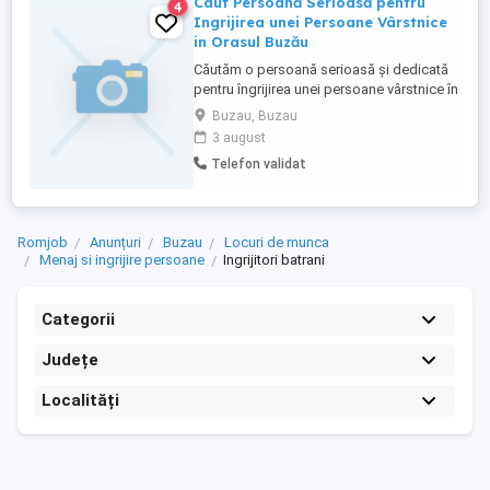
Caut Persoană Serioasă pentru
4
Ingrijirea unei Persoane Vârstnice
in Orasul Buzău
Căutăm o persoană serioasă și dedicată
pentru îngrijirea unei persoane vârstnice în
orașul Buzău. Programul este flexibil si
Buzau, Buzau
poate varia între 4 și 15 zile pe lună, în
3 august
funcție de disponibilitatea
Telefon validat
dumneavoastra. Salariu competitiv si în
funcție de experiență. Candidatul ideal
trebuie să fie responsabil, ...
Romjob
Anunțuri
Buzau
Locuri de munca
Menaj si ingrijire persoane
Ingrijitori batrani
Categorii
Județe
Localități