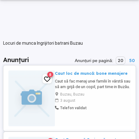
Locuri de munca Ingrijitori batrani Buzau
Anunțuri
20
50
Anunțuri pe pagină:
Caut loc de muncă: bone menajere
8
Caut să fac menaj unei familii în vârstă sau
să am grijă de un copil, part time in Buzău.
Buzau, Buzau
3 august
Telefon validat