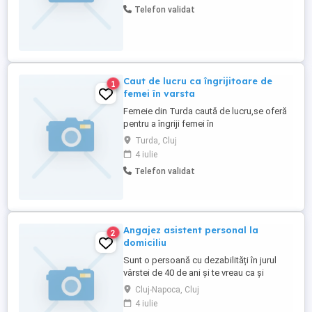
Telefon validat
aproape, in zona. Activitatea mea
presupune oferirea de servicii de
igienizare,evaluare a stării de sănătate ...
Caut de lucru ca îngrijitoare de
1
femei în varsta
Femeie din Turda caută de lucru,se oferă
pentru a îngriji femei în
vârstă,curățenie,menaj,doar în orașul
Turda, Cluj
Turda.
4 iulie
Telefon validat
Angajez asistent personal la
2
domiciliu
Sunt o persoană cu dezabilități în jurul
vârstei de 40 de ani și te vreau ca și
asistentul meu personal part time.. Dacă
Cluj-Napoca, Cluj
ești o persoană dinamică, open mind și ai
4 iulie
o vibrație pozitiva și îți dorești să ai un