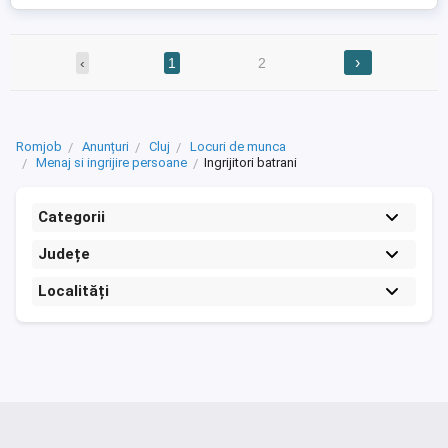
›
‹
1
2
Romjob
Anunțuri
Cluj
Locuri de munca
Menaj si ingrijire persoane
Ingrijitori batrani
Categorii
Județe
Localități