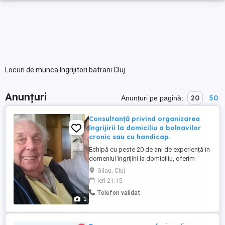
Locuri de munca Ingrijitori batrani Cluj
Anunțuri
20
50
Anunțuri pe pagină:
Consultanță privind organizarea
îngrijirii la domiciliu a bolnavilor
cronic sau cu handicap.
Echipă cu peste 20 de ani de experiență în
domeniul îngrijirii la domiciliu, oferim
consultanță în ce privește organizarea
Gilau, Cluj
mediului de îngrijire, echipamente și
ieri 21:15
ustensile necesare potrivit cu
Telefon validat
particularitățile cazului și în ce privește
1
alcătuirea dosarului pentru obținerea
ajutorului pentru îngrijire. ...