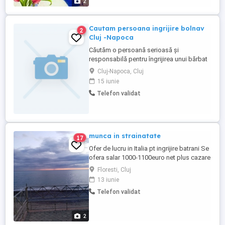
2
Cautam persoana ingrijire bolnav
2
Cluj -Napoca
Căutăm o persoană serioasă și
responsabilă pentru îngrijirea unui bărbat
de 69 de ani, cu semipareză, domiciliat la
Cluj-Napoca, Cluj
casă în Cluj-Napoca. Responsabilități:
15 iunie
Asigurarea igienei personale; Ajutor la
Telefon validat
alimentație și hidratare; Sprijin pentru
mobilizare Supraveghere și companie pe
durata programului. Persoana ...
munca in strainatate
17
Ofer de lucru in Italia pt ingrijire batrani Se
ofera salar 1000-1100euro net plus cazare
si masa plecari cu autocaru.pana la
Floresti, Cluj
Agentie ofer si cer seriozitate varsta
13 iunie
maxim 60 ani fara comisioane zona
Telefon validat
Salerno .
2