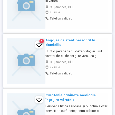
în vârstă.
Cluj-Napoca, Cluj
23 iulie
Telefon validat
Angajez asistent personal la
1
domiciliu
Sunt o persoană cu dezabilități în jurul
vârstei de 40 de ani și te vreau ca și
asistentul meu personal part time.. Dacă
Cluj-Napoca, Cluj
ești o persoană dinamică, open mind și ai
22 iulie
o vibrație pozitiva și îți dorești să ai un
Telefon validat
venit dintr un job part time.... Contactează
ma Permisul de conducere este un
avantaj. ..
Curatenie cabinete medicale
îngrijire vârstnici
Persoană fizică serioasă și punctuală ofer
servicii de curățenie pentru cabinete