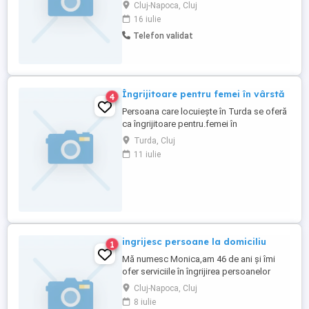
medicale , medicină de familie
Cluj-Napoca, Cluj
,stomatologie sau spatii de birouri mici,
16 iulie
medii sau și îngrijire vârstnici doar
Telefon validat
dimineața program de 2-4 ore Deoarece
prețuiesc punctualitatea și timpul meu
este limitat solicit și ofer corectitudine ...
Îngrijitoare pentru femei în vârstă
4
Persoana care locuiește în Turda se oferă
ca îngrijitoare pentru.femei în
varsta(curățenie,făcut
Turda, Cluj
mâncare,cumpărături),doar în Turda
11 iulie
ingrijesc persoane la domiciliu
1
Mă numesc Monica,am 46 de ani și îmi
ofer serviciile în îngrijirea persoanelor
bolnave sau în vârstă la domiciliul
Cluj-Napoca, Cluj
acestora,fac deplasări cu mașina proprie
8 iulie
dar doar in cartierul Gheorgheni sau foarte