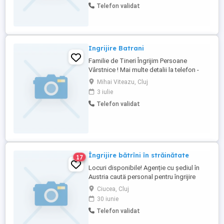
Telefon validat
venit dintr un job part time.... Contactează
ma Permisul de conducere este un
avantaj. ..
Ingrijire Batrani
Familie de Tineri Îngrijim Persoane
Vârstnice ! Mai multe detalii la telefon -
Dorin!Cerem și Oferim Seriozitate! Daca
Mihai Viteazu, Cluj
cunoașteți pe cineva care este in
3 iulie
imposibilitatea de a se mai descurca
Telefon validat
singur ori are probleme de sănătate și
Locomotorii sau a bătrâneții ,nu ezitați să
ne contactați! Oferim toate ...
Îngrijire bătrîni în străinătate
17
Locuri disponibile! Agenție cu şediul în
Austria cautä personal pentru îngrijire
bătrîni. Cerințe:limba germanä la nivel
Ciucea, Cluj
mediu Salarul:2000 euro pe lună
30 iunie
+asigurarea +bani de transport. Nu avem
Telefon validat
transport impus nu precepem comision.
Contact:Nr.tel.