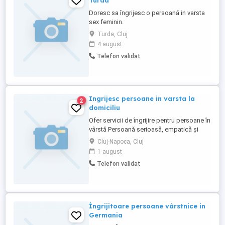
Turda
Doresc sa îngrijesc o persoană in varsta
sex feminin.
Turda, Cluj
4 august
Telefon validat
Ingrijesc persoane in varsta la
2
domiciliu
Ofer servicii de îngrijire pentru persoane în
vârstă Persoană serioasă, empatică și
responsabilă ofer servicii de îngrijire și
Cluj-Napoca, Cluj
sprijin pentru persoane în vârstă, la
1 august
domiciliu. Servicii oferite: - Ajutor în
Telefon validat
activitățile zilnice (igienă personală,
îmbrăcare) - Prepararea și administrarea
meselor - Administrarea ...
Îngrijitoare persoane vârstnice in
Germania