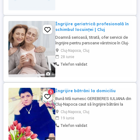
Îngrijire geriatrică profesională în
schimbul locuinței | Cluj
Doamnă serioasă, titrată, ofer servicii de
îngrijire pentru persoane vârstnice în Cluj-
Napoca. Serviciile se oferă în schimbul
Cluj-Napoca, Cluj
locuinței, exclusiv prin intermediul unui act
28 iunie
juridic standard si securizat. Ce includ
Telefon validat
serviciile mele: Asistență și igienă: Ajutor
dedicat pentru igiena zilnică și nevoile ...
1
Îngrijire bătrâni la domiciliu
3
Bună Mă numesc GEREBERES IULIANA din
Cluj-Napoca caut să îngrijire bătrâni la
domiciliu sau la spital am experienta în
Cluj-Napoca, Cluj
domeniul îngrijire bătrâni am lucrat în Italia
19 iunie
25 de ani caut la ore.
Telefon validat