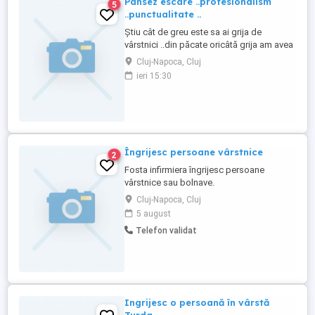
Pansez escare ..profesionalism
5
..punctualitate ..
Știu cât de greu este sa ai grija de
vârstnici ..din păcate oricâtă grija am avea
dacă sunt la pat se formează escare ..eu
Cluj-Napoca, Cluj
sunt aici sa va ajut la dezinfectat și pansat
ieri 15:30
Îngrijesc persoane vârstnice
2
Fosta infirmiera îngrijesc persoane
vârstnice sau bolnave.
Cluj-Napoca, Cluj
5 august
Telefon validat
Ingrijesc o persoană în vârstă