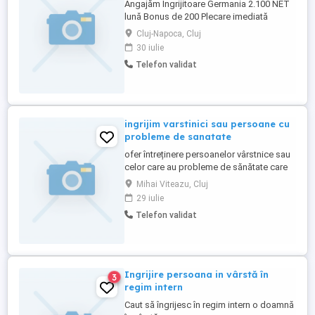
Angajăm Îngrijitoare Germania 2.100 NET
lună Bonus de 200 Plecare imediată
Căutăm o îngrijitoare pentru îngrijirea unei
Cluj-Napoca, Cluj
doamne cu Parkinson. Limba germană
30 iulie
minim B1 Experiență în îngrijirea
Telefon validat
persoanelor vârstnice Cazare asigurată
Contract legal și suport permanent
ingrijim varstinici sau persoane cu
probleme de sanatate
ofer întreținere persoanelor vârstnice sau
celor care au probleme de sănătate care
din cauza bătrâneții sau a unor probleme
Mihai Viteazu, Cluj
locomotorii nu se mai pot descurca
29 iulie
singuri ! Turda jud.cluj. mai multe detalii la
Telefon validat
Tell . -Dorin
Ingrijire persoana in vârstă în
3
regim intern
Caut să îngrijesc în regim intern o doamnă