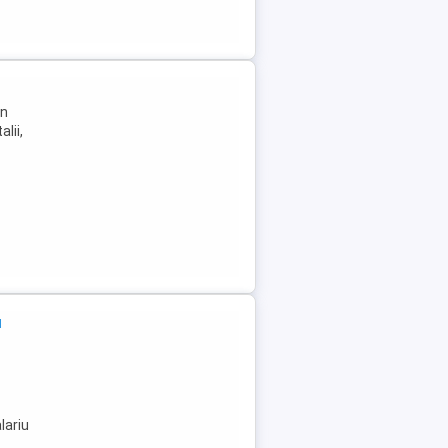
In
lii,
a
lariu