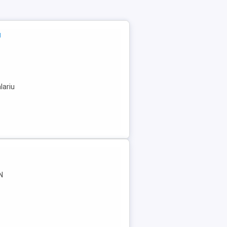
a
lariu
N