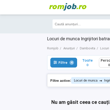
rom
job
.ro
Toate
Perso
Filtre
4
0
0
Locuri de munca Ingrijitori batr
Romjob
Anunțuri
Dambovita
Locuri
Toate
Pers
Filtre
4
0
→
Filtre active:
Locuri de munca
Ingr
Nu am găsit ceea ce cauți