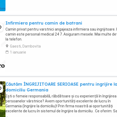
Infirmiera pentru camin de batrani
Camin privat pentru varstnici angajeaza infirmiera sau ingrijitoare. 
camin este personal medical 24 7. Asiguram mesele. Mai multe deta
la telefon.
Gaesti, Dambovita
1 ianuarie
Căutăm ÎNGRIJITOARE SERIOASE pentru ingrijire l
domiciliu Germania
Ești o femeie responsabilă, răbdătoare și cu experiență în îngrijirea
persoanelor vârstnice? Avem oportunități excelente de lucru în
Germania (îngrijire la domiciliu)! Prin firma noastră ai oportunități
excelente de lucru în sistemul de îngrijire la domiciliu . Ce oferim: Sa
net atractiv: 1.600 ...