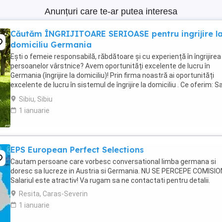
Anunțuri care te-ar putea interesa
Căutăm ÎNGRIJITOARE SERIOASE pentru ingrijire l
domiciliu Germania
Ești o femeie responsabilă, răbdătoare și cu experiență în îngrijirea
persoanelor vârstnice? Avem oportunități excelente de lucru în
Germania (îngrijire la domiciliu)! Prin firma noastră ai oportunități
excelente de lucru în sistemul de îngrijire la domiciliu . Ce oferim: Sa
net atractiv: 1.600 ...
Sibiu, Sibiu
1 ianuarie
EPS European Perfect Selections
Cautam persoane care vorbesc conversational limba germana si
doresc sa lucreze in Austria si Germania. NU SE PERCEPE COMISIO
Salariul este atractiv! Va rugam sa ne contactati pentru detalii.
Resita, Caras-Severin
1 ianuarie