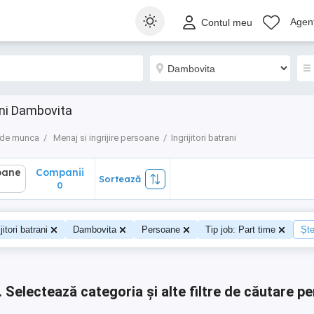
ane
Companii
Sortează
Agenț
Contul meu
0
ani Dambovita
 de munca
Menaj si ingrijire persoane
Ingrijitori batrani
oane
Companii
Sortează
0
0
ijitori batrani
Dambovita
Persoane
Tip job: Part time
Ște
.
Selectează categoria și alte filtre de căutare pe