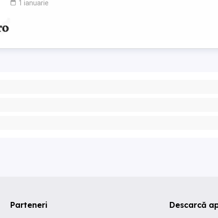
1 ianuarie
Parteneri
Descarcă ap