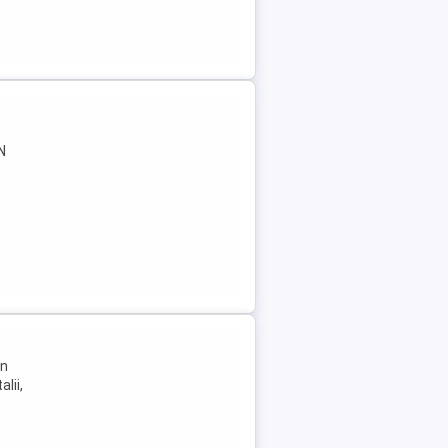
N
In
lii,