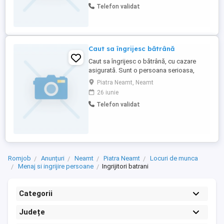
Telefon validat
Caut sa îngrijesc bătrână
Caut sa îngrijesc o bătrână, cu cazare
asigurată. Sunt o persoana serioasa,
harnică, cu experiență și răbdare. As dori
Piatra Neamt, Neamt
in zona Neamț, Bacau, Bicaz.
26 iunie
.Telefon..zero șapte cinci opt. Șapte zero
Telefon validat
sase. Opt cinci trei.
Romjob
Anunțuri
Neamt
Piatra Neamt
Locuri de munca
Menaj si ingrijire persoane
Ingrijitori batrani
Categorii
Județe