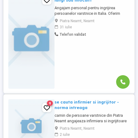
lungi sau inlocuiri
Angajam personal pentru ingrijirea
persoanelor varstnice in Italia. Oferim
stabilitate si sprijin pe toata perioada
Piatra Neamt, Neamt
contractului. Nu percepem nicio taxa in
31 iulie
Romania sau Italia! Cunostinte medii de
Telefon validat
limba italiana! Experienta si recomandarile
constituie avantaj!
se cauta infirmier si ingrijitor -
9
norma intreaga
camin de persoane varstnice din Piatra
Neamt angajeaza infirmiera si ingrijitoare
norma intreaga. Detalii la nr de tel
Piatra Neamt, Neamt
2 iulie