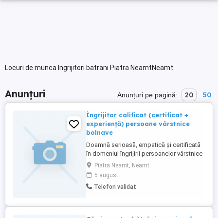
Locuri de munca Ingrijitori batrani Piatra NeamtNeamt
Anunțuri
20
50
Anunțuri pe pagină:
Îngrijitor calificat (certificat +
experiență) persoane vârstnice
bolnave
Doamnă serioasă, empatică și certificată
în domeniul îngrijirii persoanelor vârstnice
și bolnave, ofer servicii profesionale de
Piatra Neamt, Neamt
asistență și ajutor la domiciliu pentru
5 august
doamne și domni în Targu Piatra Neamț și
Telefon validat
localitățile învecinate. Dețin experiență
practică dovedită și mașină personală
pentru deplasări ...