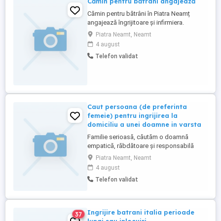
Cămin pentru bătrâni angajează
Cămin pentru bătrâni în Piatra Neamț
angajează îngrijitoare și infirmiera.
Piatra Neamt, Neamt
4 august
Telefon validat
Caut persoana (de preferinta
femeie) pentru ingrijirea la
domiciliu a unei doamne in varsta
Familie serioasă, căutăm o doamnă
empatică, răbdătoare și responsabilă
pentru a oferi servicii de îngrijire la
Piatra Neamt, Neamt
domiciliu unei doamne în vârstă. Locația
4 august
se află în municipiul Piatra Neamț [zona
Telefon validat
Dărmănești]. Ce presupune activitatea:
Asistență zilnică: Ajutor la igiena
personală, îmbrăcare și deplasare ...
Ingrijire batrani italia perioade
37