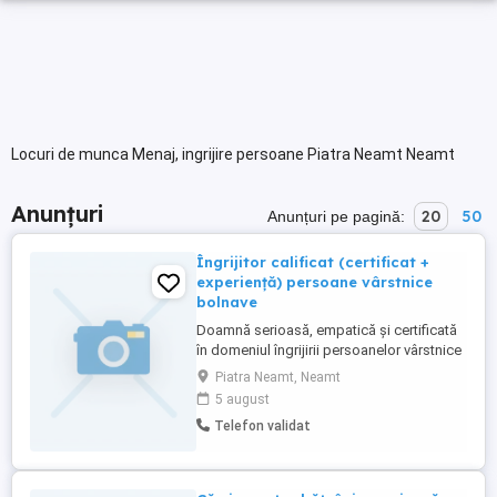
Locuri de munca Menaj, ingrijire persoane Piatra Neamt Neamt
Anunțuri
20
50
Anunțuri pe pagină:
Îngrijitor calificat (certificat +
experiență) persoane vârstnice
bolnave
Doamnă serioasă, empatică și certificată
în domeniul îngrijirii persoanelor vârstnice
și bolnave, ofer servicii profesionale de
Piatra Neamt, Neamt
asistență și ajutor la domiciliu pentru
5 august
doamne și domni în Targu Piatra Neamț și
Telefon validat
localitățile învecinate. Dețin experiență
practică dovedită și mașină personală
pentru deplasări ...