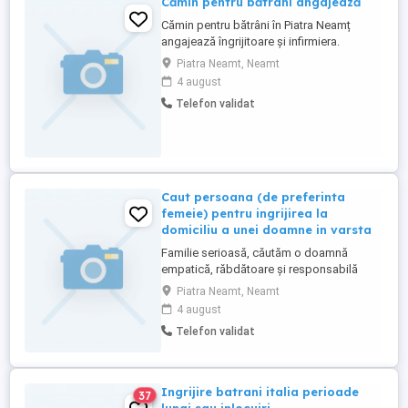
Cămin pentru bătrâni angajează
Cămin pentru bătrâni în Piatra Neamț
angajează îngrijitoare și infirmiera.
Piatra Neamt, Neamt
4 august
Telefon validat
Caut persoana (de preferinta
femeie) pentru ingrijirea la
domiciliu a unei doamne in varsta
Familie serioasă, căutăm o doamnă
empatică, răbdătoare și responsabilă
pentru a oferi servicii de îngrijire la
Piatra Neamt, Neamt
domiciliu unei doamne în vârstă. Locația
4 august
se află în municipiul Piatra Neamț [zona
Telefon validat
Dărmănești]. Ce presupune activitatea:
Asistență zilnică: Ajutor la igiena
personală, îmbrăcare și deplasare ...
Ingrijire batrani italia perioade
37