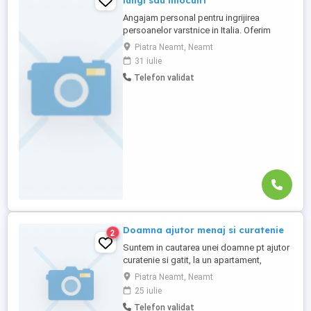
lungi sau inlocuiri
Angajam personal pentru ingrijirea
persoanelor varstnice in Italia. Oferim
stabilitate si sprijin pe toata perioada
Piatra Neamt, Neamt
contractului. Nu percepem nicio taxa in
31 iulie
Romania sau Italia! Cunostinte medii de
Telefon validat
limba italiana! Experienta si recomandarile
constituie avantaj!
Doamna ajutor menaj si curatenie
2
Suntem in cautarea unei doamne pt ajutor
curatenie si gatit, la un apartament,
program 6 ore zi de luni pana vineri .
Piatra Neamt, Neamt
25 iulie
Telefon validat