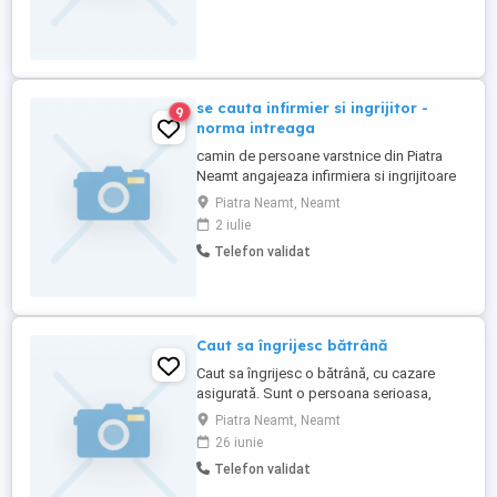
se cauta infirmier si ingrijitor -
9
norma intreaga
camin de persoane varstnice din Piatra
Neamt angajeaza infirmiera si ingrijitoare
norma intreaga. Detalii la nr de tel
Piatra Neamt, Neamt
2 iulie
Telefon validat
Caut sa îngrijesc bătrână
Caut sa îngrijesc o bătrână, cu cazare
asigurată. Sunt o persoana serioasa,
harnică, cu experiență și răbdare. As dori
Piatra Neamt, Neamt
in zona Neamț, Bacau, Bicaz.
26 iunie
.Telefon..zero șapte cinci opt. Șapte zero
Telefon validat
sase. Opt cinci trei.