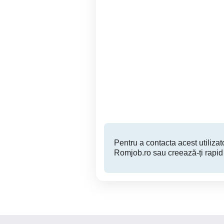
Caut doamna ptr menaj si
gatit la un apartament in
Medias, str Cluj
Medias
Pentru a contacta acest utilizato
Romjob.ro sau creează-ți rapid