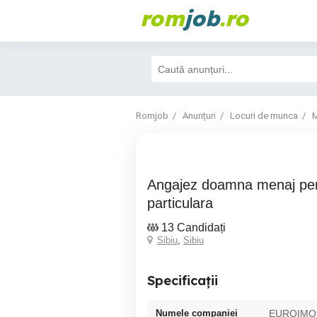
rom
job
.ro
Romjob
Anunțuri
Locuri de munca
M
Angajez doamna menaj pentru casa
particulara
13 Candidați
Sibiu
,
Sibiu
Specificații
Numele companiei
EUROIMO