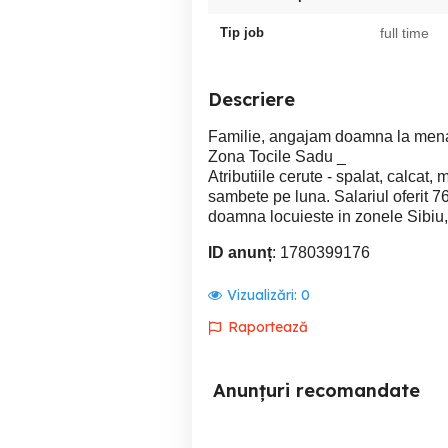
Tip job
full time
Descriere
Familie, angajam doamna la menaj la
Zona Tocile Sadu _
Atributiile cerute - spalat, calcat,
sambete pe luna. Salariul oferit 7
doamna locuieste in zonele Sibiu
ID anunț
: 1780399176
Vizualizări:
0
Raportează
Anunțuri recomandate