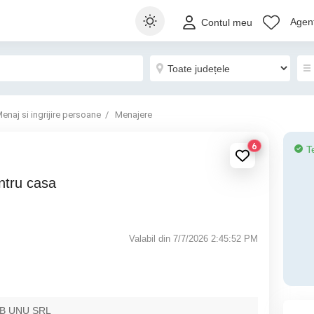
Agenț
Contul meu
enaj si ingrijire persoane
Menajere
6
T
Valabil din 7/7/2026 2:45:52 PM
B UNU SRL