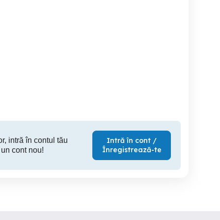
servicii de curatenie
Oferim loc de munca de
Angajam Lucrator
menajera, de 6 ore pe zi
curatenie (e
Town 
Cisnadie
Voluntari
T
r, intră în contul tău
Intră în cont /
Înregistrează-te
 un cont nou!