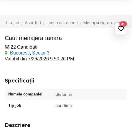
Romjob
Anunțuri
Locuri de munca
Menaj si ingrijire persoane
45
Caut menajera tanara
22 Candidați
Bucuresti
,
Sector 3
Valabil din 7/26/2026 5:50:26 PM
Specificații
Numele companiei
Stefannn
Tip job
part time
Descriere